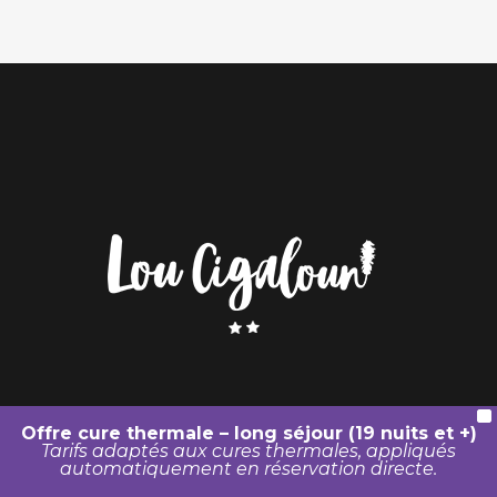
X
Offre cure thermale – long séjour (19 nuits et +)
Tarifs adaptés aux cures thermales, appliqués
automatiquement en réservation directe.
© Ana location |
Mentions légales
|
Politique de confidentialité