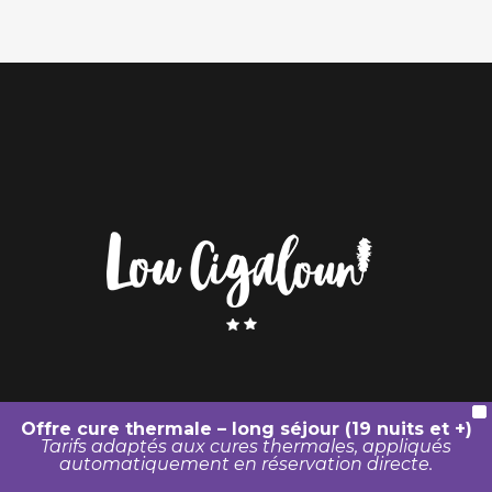
X
Offre cure thermale – long séjour (19 nuits et +)
Tarifs adaptés aux cures thermales, appliqués
automatiquement en réservation directe.
© Ana location |
Mentions légales
|
Politique de confidentialité