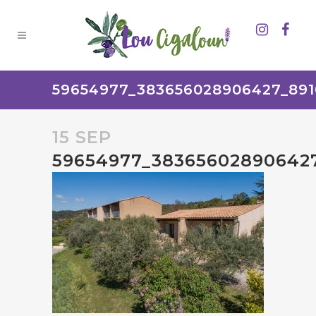
59654977_383656028906427_891
15 SEP
59654977_38365602890642