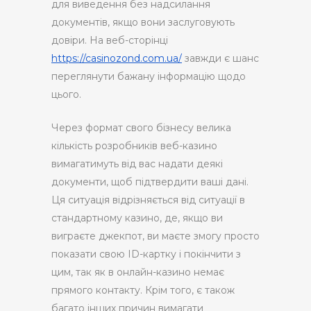
для виведення без надсилання
документів, якщо вони заслуговують
довіри. На веб-сторінці
https://casinozond.com.ua/
завжди є шанс
переглянути бажану інформацію щодо
цього.
Через формат свого бізнесу велика
кількість розробників веб-казино
вимагатимуть від вас надати деякі
документи, щоб підтвердити ваші дані.
Ця ситуація відрізняється від ситуації в
стандартному казино, де, якщо ви
виграєте джекпот, ви маєте змогу просто
показати свою ID-картку і покінчити з
цим, так як в онлайн-казино немає
прямого контакту. Крім того, є також
багато інших причин вимагати