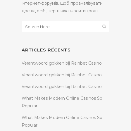
інтернет-форумів, щоб проаналізувати
досвід осіб, перш ніж вносити гроші.
ARTICLES RÉCENTS
Verantwoord gokken bij Rainbet Casino
Verantwoord gokken bij Rainbet Casino
Verantwoord gokken bij Rainbet Casino
What Makes Modern Online Casinos So
Popular
What Makes Modern Online Casinos So
Popular