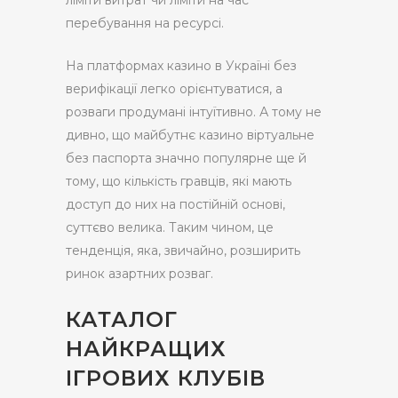
ліміти витрат чи ліміти на час
перебування на ресурсі.
На платформах казино в Україні без
верифікації легко орієнтуватися, а
розваги продумані інтуїтивно. А тому не
дивно, що майбутнє казино віртуальне
без паспорта значно популярне ще й
тому, що кількість гравців, які мають
доступ до них на постійній основі,
суттєво велика. Таким чином, це
тенденція, яка, звичайно, розширить
ринок азартних розваг.
КАТАЛОГ
НАЙКРАЩИХ
ІГРОВИХ КЛУБІВ