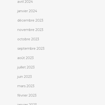
avril 2024
janvier 2024
décembre 2023
novembre 2023
octobre 2023
septembre 2023
août 2023
juillet 2023
juin 2023
mars 2023
février 2023
janvier 2023