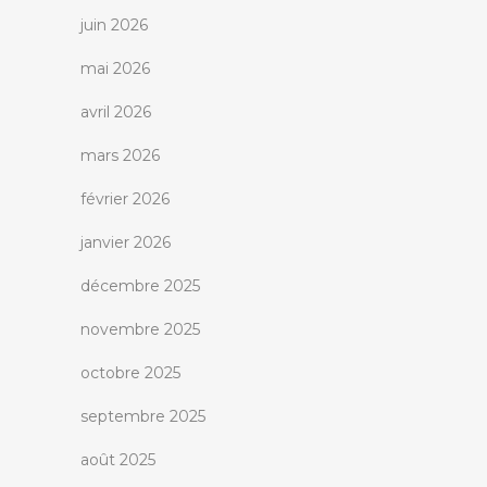
juin 2026
mai 2026
avril 2026
mars 2026
février 2026
janvier 2026
décembre 2025
novembre 2025
octobre 2025
septembre 2025
août 2025