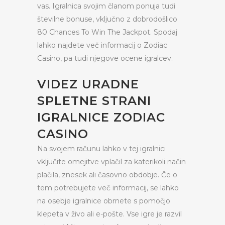
vas. Igralnica svojim članom ponuja tudi
številne bonuse, vključno z dobrodošlico
80 Chances To Win The Jackpot. Spodaj
lahko najdete več informacij o Zodiac
Casino, pa tudi njegove ocene igralcev.
VIDEZ URADNE
SPLETNE STRANI
IGRALNICE ZODIAC
CASINO
Na svojem računu lahko v tej igralnici
vključite omejitve vplačil za katerikoli način
plačila, znesek ali časovno obdobje. Če o
tem potrebujete več informacij, se lahko
na osebje igralnice obrnete s pomočjo
klepeta v živo ali e-pošte. Vse igre je razvil