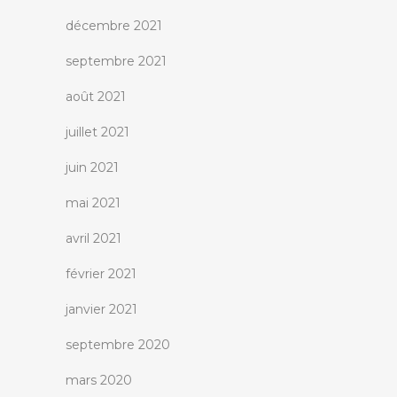
décembre 2021
septembre 2021
août 2021
juillet 2021
juin 2021
mai 2021
avril 2021
février 2021
janvier 2021
septembre 2020
mars 2020