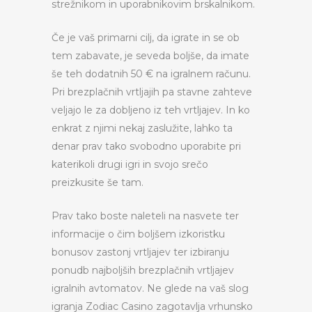
strežnikom in uporabnikovim brskalnikom.
Če je vaš primarni cilj, da igrate in se ob
tem zabavate, je seveda boljše, da imate
še teh dodatnih 50 € na igralnem računu.
Pri brezplačnih vrtljajih pa stavne zahteve
veljajo le za dobljeno iz teh vrtljajev. In ko
enkrat z njimi nekaj zaslužite, lahko ta
denar prav tako svobodno uporabite pri
katerikoli drugi igri in svojo srečo
preizkusite še tam.
Prav tako boste naleteli na nasvete ter
informacije o čim boljšem izkoristku
bonusov zastonj vrtljajev ter izbiranju
ponudb najboljših brezplačnih vrtljajev
igralnih avtomatov. Ne glede na vaš slog
igranja Zodiac Casino zagotavlja vrhunsko