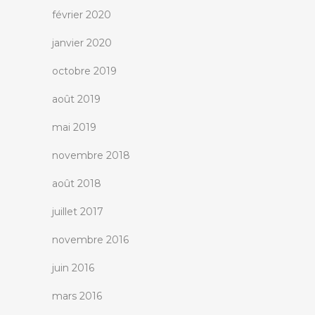
février 2020
janvier 2020
octobre 2019
août 2019
mai 2019
novembre 2018
août 2018
juillet 2017
novembre 2016
juin 2016
mars 2016