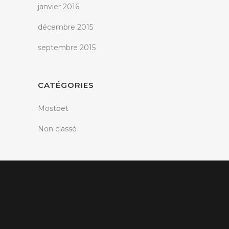
janvier 2016
décembre 2015
septembre 2015
CATÉGORIES
Mostbet
Non classé