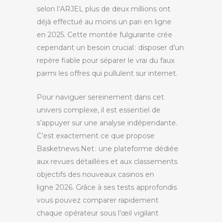
selon l’ARJEL plus de deux millions ont
déjà effectué au moins un pari en ligne
en 2025. Cette montée fulgurante crée
cependant un besoin crucial : disposer d’un
repère fiable pour séparer le vrai du faux
parmi les offres qui pullulent sur internet.
Pour naviguer sereinement dans cet
univers complexe, il est essentiel de
s’appuyer sur une analyse indépendante.
C’est exactement ce que propose
Basketnews.Net : une plateforme dédiée
aux revues détaillées et aux classements
objectifs des nouveaux casinos en
ligne 2026. Grâce à ses tests approfondis
vous pouvez comparer rapidement
chaque opérateur sous l’œil vigilant