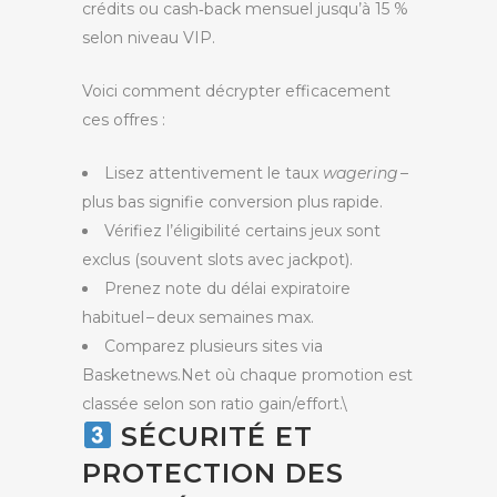
crédits ou cash‑back mensuel jusqu’à 15 %
selon niveau VIP.
Voici comment décrypter efficacement
ces offres :
Lisez attentivement le taux
wagering
–
plus bas signifie conversion plus rapide.
Vérifiez l’éligibilité certains jeux sont
exclus (souvent slots avec jackpot).
Prenez note du délai expiratoire
habituel – deux semaines max.
Comparez plusieurs sites via
Basketnews.Net où chaque promotion est
classée selon son ratio gain/effort.\
SÉCURITÉ ET
PROTECTION DES