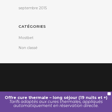
septembre 2015
CATÉGORIES
Mostbet
Non classé
X
Offre cure thermale – long séjour (19 nuits et +)
Tarifs adaptés aux cures thermales, appliqués
automatiquement en réservation directe.