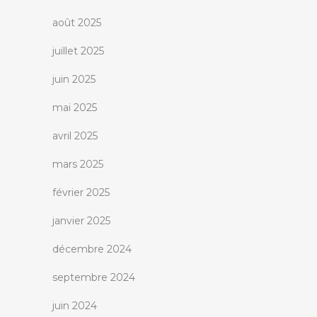
août 2025
juillet 2025
juin 2025
mai 2025
avril 2025
mars 2025
février 2025
janvier 2025
décembre 2024
septembre 2024
juin 2024