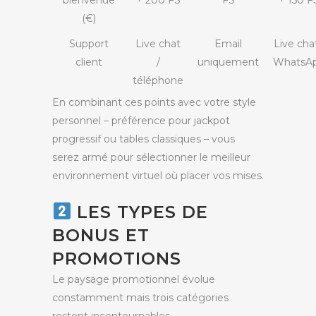
bienvenue
+ 200 FS
FS
+ 150 F
(€)
Support
Live chat
Email
Live chat
client
/
uniquement
WhatsA
téléphone
En combinant ces points avec votre style
personnel – préférence pour jackpot
progressif ou tables classiques – vous
serez armé pour sélectionner le meilleur
environnement virtuel où placer vos mises.
LES TYPES DE
BONUS ET
PROMOTIONS
Le paysage promotionnel évolue
constamment mais trois catégories