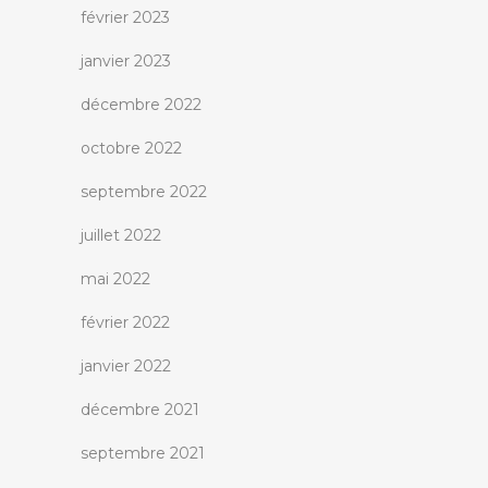
février 2023
janvier 2023
décembre 2022
octobre 2022
septembre 2022
juillet 2022
mai 2022
février 2022
janvier 2022
décembre 2021
septembre 2021