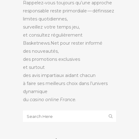
Rappelez‑vous toujours qu’une approche
responsable reste primordiale — définissez
limites quotidiennes,
surveillez votre temps jeu,
et consultez régulièrement
Basketnews.Net pour rester informé
des nouveautés,
des promotions exclusives
et surtout
des avis impartiaux aidant chacun
à faire ses meilleurs choix dans l’univers
dynamique
du
casino online France
.