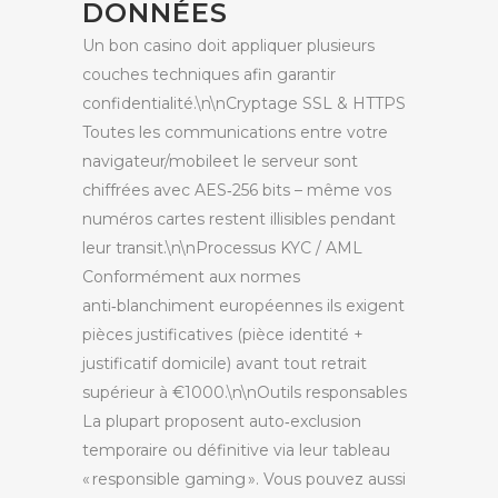
DONNÉES
Un bon casino doit appliquer plusieurs
couches techniques afin garantir
confidentialité.\n\nCryptage SSL & HTTPS
Toutes les communications entre votre
navigateur/mobile​et le serveur sont
chiffrées avec AES‑256 bits – même vos
numéros cartes restent illisibles pendant
leur transit.\n\nProcessus KYC / AML
Conformément aux normes
anti‑blanchiment européennes ils exigent
pièces justificatives (pièce identité +
justificatif domicile) avant tout retrait
supérieur à €1000.\n\nOutils responsables
La plupart proposent auto‑exclusion
temporaire ou définitive via leur tableau
« responsible gaming ». Vous pouvez aussi