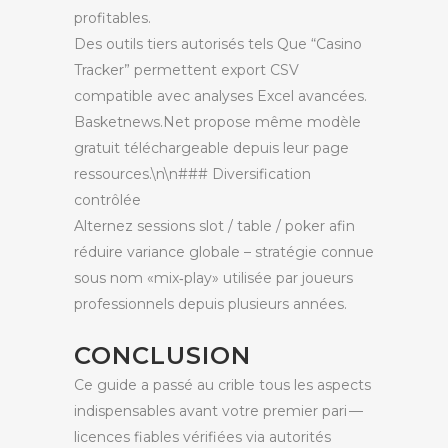
profitables.
Des outils tiers autorisés tels Que “Casino
Tracker” permettent export CSV
compatible avec analyses Excel avancées.
Basketnews.Net propose même modèle
gratuit téléchargeable depuis leur page
ressources.\n\n### Diversification
contrôlée
Alternez sessions slot / table / poker afin
réduire variance globale – stratégie connue
sous nom «mix‑play» utilisée par joueurs
professionnels depuis plusieurs années.
CONCLUSION
Ce guide a passé au crible tous les aspects
indispensables avant votre premier pari —
licences fiables vérifiées via autorités