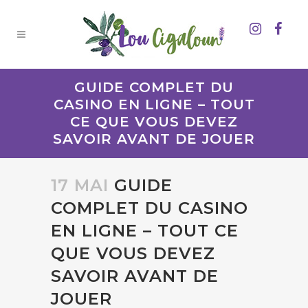
GUIDE COMPLET DU
CASINO EN LIGNE – TOUT
CE QUE VOUS DEVEZ
SAVOIR AVANT DE JOUER
17 MAI
GUIDE
COMPLET DU CASINO
EN LIGNE – TOUT CE
QUE VOUS DEVEZ
SAVOIR AVANT DE
JOUER