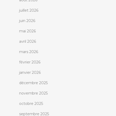
août 2026
juillet 2026
juin 2026
mai 2026
avril 2026
mars 2026
février 2026
janvier 2026
décembre 2025
novembre 2025
octobre 2025
septembre 2025