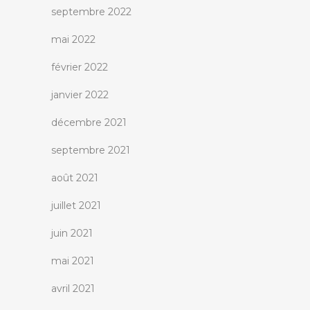
septembre 2022
mai 2022
février 2022
janvier 2022
décembre 2021
septembre 2021
août 2021
juillet 2021
juin 2021
mai 2021
avril 2021