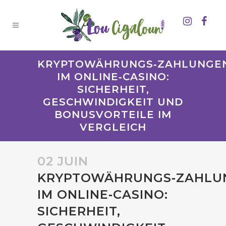
KRYPTOWÄHRUNGS‑ZAHLUNGE
IM ONLINE‑CASINO:
SICHERHEIT,
GESCHWINDIGKEIT UND
BONUSVORTEILE IM
VERGLEICH
02 JUIN
KRYPTOWÄHRUNGS‑ZAHLU
IM ONLINE‑CASINO:
SICHERHEIT,