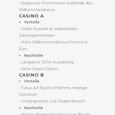
• Begrenzte Promotionen außerhalb des
Willkommensbonus
CASINO A
Vorteile
• Große Auswahl an traditionellen
Zahlungsmethoden
• Hohe Willkommensbonus‑Summe in
Euro
Nachteile
• Langsame SEPA‑Auszahlung
• Keine Krypto‑Option
CASINO B
Vorteile
• Fokus auf Krypto‑Erfahrene, niedrige
Gebühren
• Umfangreicher Live‑Dealer‑Bereich
Nachteile
• Höhere Mindesteinzahlung bei Bitcoin