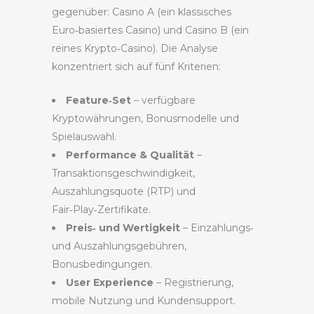
gegenüber: Casino A (ein klassisches
Euro‑basiertes Casino) und Casino B (ein
reines Krypto‑Casino). Die Analyse
konzentriert sich auf fünf Kriterien:
Feature‑Set
– verfügbare
Kryptowährungen, Bonusmodelle und
Spielauswahl.
Performance & Qualität
–
Transaktionsgeschwindigkeit,
Auszahlungsquote (RTP) und
Fair‑Play‑Zertifikate.
Preis‑ und Wertigkeit
– Einzahlungs‑
und Auszahlungsgebühren,
Bonusbedingungen.
User Experience
– Registrierung,
mobile Nutzung und Kundensupport.