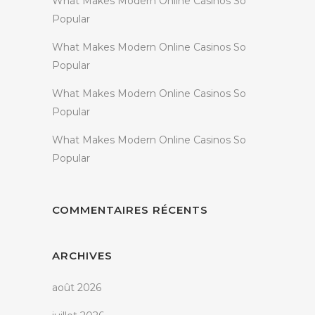
What Makes Modern Online Casinos So
Popular
What Makes Modern Online Casinos So
Popular
What Makes Modern Online Casinos So
Popular
What Makes Modern Online Casinos So
Popular
COMMENTAIRES RÉCENTS
ARCHIVES
août 2026