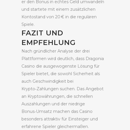
er den Bonus in echtes Geld umwandeln
und startete mit einem zusätzlichen
Kontostand von 20 € in die regulären
Spiele.
FAZIT UND
EMPFEHLUNG
Nach gründlicher Analyse der drei
Plattformen wird deutlich, dass Dragonia
Casino die ausgewogenste Lösung für
Spieler bietet, die sowohl Sicherheit als
auch Geschwindigkeit bei
Krypto‑Zahlungen suchen. Das Angebot
an Kryptowährungen, die schnellen
Auszahlungen und der niedrige
Bonus‑Umsatz machen das Casino
besonders attraktiv für Einsteiger und
erfahrene Spieler gleichermaßen.