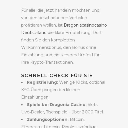
Für alle, die jetzt handeln möchten und
von den beschriebenen Vorteilen
profitieren wollen, ist
Dragoniacasinocasino
Deutschland
die klare Empfehlung. Dort
finden Sie den kompletten
Willkommensbonus, den Bonus ohne
Einzahlung und ein sicheres Umfeld für
Ihre Krypto‑Transaktionen.
SCHNELL‑CHECK FÜR SIE
Registrierung:
Wenige Klicks, optional
KYC‑Überspringen bei kleinen
Einzahlungen.
Spiele bei Dragonia Casino:
Slots,
Live‑Dealer, Tischspiele – über 2 000 Titel.
Zahlungsoptionen:
Bitcoin,
Ethereum, Litecoin, Ripple – sofortige