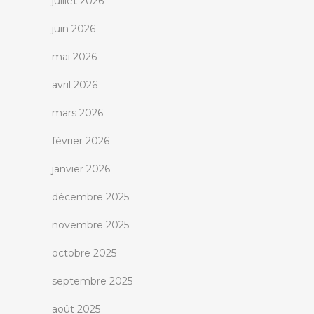
juillet 2026
juin 2026
mai 2026
avril 2026
mars 2026
février 2026
janvier 2026
décembre 2025
novembre 2025
octobre 2025
septembre 2025
août 2025