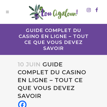
GUIDE COMPLET DU
CASINO EN LIGNE – TOUT
CE QUE VOUS DEVEZ
SAVOIR
10 JUIN
GUIDE
COMPLET DU CASINO
EN LIGNE – TOUT CE
QUE VOUS DEVEZ
SAVOIR