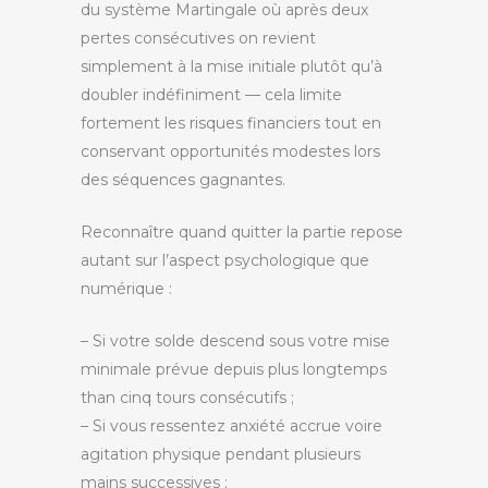
du système Martingale où après deux
pertes consécutives on revient
simplement à la mise initiale plutôt qu’à
doubler indéfiniment — cela limite
fortement les risques financiers tout en
conservant opportunités modestes lors
des séquences gagnantes.
Reconnaître quand quitter la partie repose
autant sur l’aspect psychologique que
numérique :
– Si votre solde descend sous votre mise
minimale prévue depuis plus longtemps
than cinq tours consécutifs ;
– Si vous ressentez anxiété accrue voire
agitation physique pendant plusieurs
mains successives ;