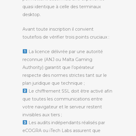
quasi identique à celle des terminaux
desktop.
Avant toute inscription il convient
toutefois de vérifier trois points cruciaux :
La licence délivrée par une autorité
reconnue (ANJ ou Malta Gaming
Authority) garantit que l’opérateur
respecte des normes strictes tant sur le
plan juridique que technique ;
Le chiffrement SSL doit être activé afin
que toutes les communications entre
votre navigateur et le serveur restent
invisibles aux tiers ;
Les audits indépendants réalisés par
eCOGRA ou iTech Labs assurent que