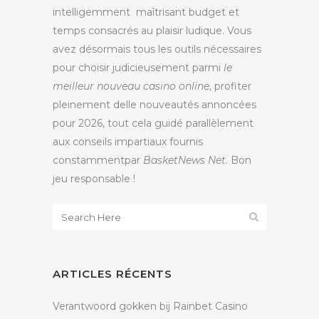
intelligemment ­ maîtrisant budget et
temps consacrés au plaisir ludique.​ Vous
avez désormais tous les outils nécessaires
pour choisir judicieusement parmi
le
meilleur nouveau casino online
, profiter
pleinement delle nouveautés annoncées
pour 2026, tout cela guidé parallèlement
aux conseils impartiaux fournis
constammentpar
BasketNews Net
. Bon
jeu responsable !
ARTICLES RÉCENTS
Verantwoord gokken bij Rainbet Casino