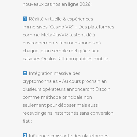
nouveaux casinos en ligne 2026 :
Réalité virtuelle & expériences
immersives “Casino VR” – Des plateformes
comme MetaPlayVR testent déjà
environnements tridimensionnels où
chaque jeton semble réel grâce aux
casques Oculus Rift compatibles mobile ;
Intégration massive des
cryptomonnaies – Au cours prochain an
plusieurs opérateurs annonceront Bitcoin
comme méthode principale non
seulement pour déposer mais aussi
recevoir gains instantanés sans conversion
fiat ;
Influence croissante des plateformes