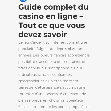
Guide complet du
casino en ligne –
Tout ce que vous
devez savoir
Le jeu d’argent sur internet connaît une
popularité fulgurante depuis plusieurs
années. Les joueurs français apprécient la
possibilité d’accéder à des centaines de
titres depuis leur smartphone ou leur
ordinateur, sans les contraintes
géographiques d’un établissement
terrestre. Cette aisance s’accompagne
toutefois d’une nécessité croissante de
bien se préparer : choisir un opérateur
fiable, comprendre les bonus proposés et