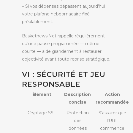
– Si vos dépenses dépassent aujourd’hui
votre plafond hebdomadaire fixé
préalablement.
Basketnews.Net rappelle régulièrement
qu’une pause programmée — même
courte — aide grandement à restaurer
objectivité avant toute reprise stratégique.
VI : SÉCURITÉ ET JEU
RESPONSABLE
Élément
Description
Action
concise
recommandée
Cryptage SSL
Protection
S’assurer que
des
l’URL
données
commence