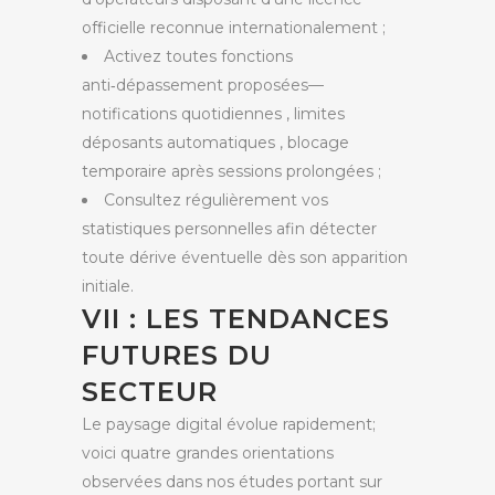
officielle reconnue internationalement ;
Activez toutes fonctions
anti‑dépassement proposées—
notifications quotidiennes , limites
déposants automatiques , blocage
temporaire après sessions prolongées ;
Consultez régulièrement vos
statistiques personnelles afin détecter
toute dérive éventuelle dès son apparition
initiale.
VII : LES TENDANCES
FUTURES DU
SECTEUR
Le paysage digital évolue rapidement;
voici quatre grandes orientations
observées dans nos études portant sur