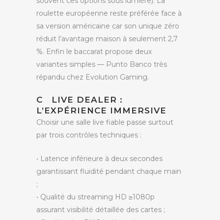
souvent ces options sous lumière). La
roulette européenne reste préférée face à
sa version américaine car son unique zéro
réduit l’avantage maison à seulement 2,7
%. Enfin le baccarat propose deux
variantes simples — Punto Banco très
répandu chez Evolution Gaming.
C LIVE DEALER :
L’EXPÉRIENCE IMMERSIVE
Choisir une salle live fiable passe surtout
par trois contrôles techniques :
• Latence inférieure à deux secondes
garantissant fluidité pendant chaque main
;
• Qualité du streaming HD ≥1080p
assurant visibilité détaillée des cartes ;