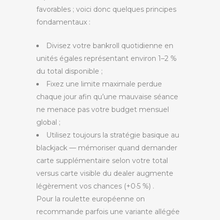
favorables ; voici donc quelques principes
fondamentaux :
Divisez votre bankroll quotidienne en
unités égales représentant environ 1–2 %
du total disponible ;
Fixez une limite maximale perdue
chaque jour afin qu’une mauvaise séance
ne menace pas votre budget mensuel
global ;
Utilisez toujours la stratégie basique au
blackjack — mémoriser quand demander
carte supplémentaire selon votre total
versus carte visible du dealer augmente
légèrement vos chances (+0·5 %) .
Pour la roulette européenne on
recommande parfois une variante allégée