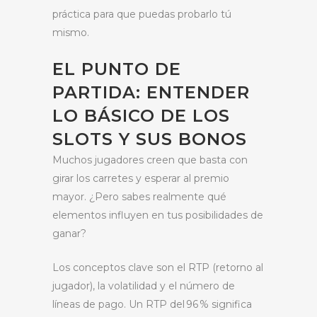
práctica para que puedas probarlo tú
mismo.
EL PUNTO DE
PARTIDA: ENTENDER
LO BÁSICO DE LOS
SLOTS Y SUS BONOS
Muchos jugadores creen que basta con
girar los carretes y esperar al premio
mayor. ¿Pero sabes realmente qué
elementos influyen en tus posibilidades de
ganar?
Los conceptos clave son el RTP (retorno al
jugador), la volatilidad y el número de
líneas de pago. Un RTP del 96 % significa