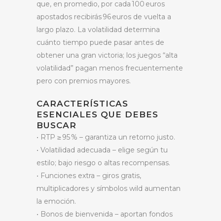
que, en promedio, por cada 100 euros
apostados recibirás 96 euros de vuelta a
largo plazo. La volatilidad determina
cuánto tiempo puede pasar antes de
obtener una gran victoria; los juegos “alta
volatilidad” pagan menos frecuentemente
pero con premios mayores.
CARACTERÍSTICAS
ESENCIALES QUE DEBES
BUSCAR
• RTP ≥ 95 % – garantiza un retorno justo.
• Volatilidad adecuada – elige según tu
estilo; bajo riesgo o altas recompensas.
• Funciones extra – giros gratis,
multiplicadores y símbolos wild aumentan
la emoción.
• Bonos de bienvenida – aportan fondos