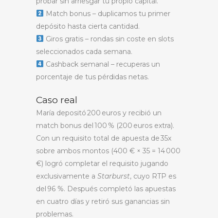
probar sin arriesgar tu propio capital.
Match bonus – duplicamos tu primer
depósito hasta cierta cantidad.
Giros gratis – rondas sin coste en slots
seleccionados cada semana.
Cashback semanal – recuperas un
porcentaje de tus pérdidas netas.
Caso real
María depositó 200 euros y recibió un
match bonus del 100 % (200 euros extra).
Con un requisito total de apuesta de 35x
sobre ambos montos (400 € × 35 = 14 000
€) logró completar el requisito jugando
exclusivamente a
Starburst
, cuyo RTP es
del 96 %. Después completó las apuestas
en cuatro días y retiró sus ganancias sin
problemas.