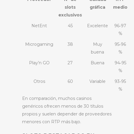
slots
gráfica
medio
exclusivos
NetEnt
45
Excelente
96‑97
%
Microgaming
38
Muy
95‑96
buena
%
Play’n GO
27
Buena
94‑95
%
Otros
60
Variable
93‑95
%
En comparación, muchos casinos
genéricos ofrecen menos de 30 títulos
propios y suelen depender de proveedores
menores con RTP más bajo.