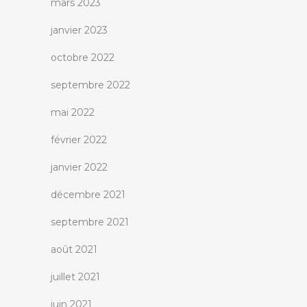
mars 2023
janvier 2023
octobre 2022
septembre 2022
mai 2022
février 2022
janvier 2022
décembre 2021
septembre 2021
août 2021
juillet 2021
juin 2021