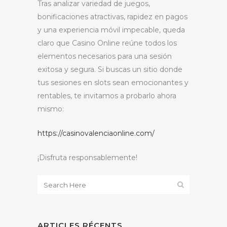
Tras analizar variedad de juegos,
bonificaciones atractivas, rapidez en pagos
y una experiencia móvil impecable, queda
claro que Casino Online reúne todos los
elementos necesarios para una sesión
exitosa y segura. Si buscas un sitio donde
tus sesiones en slots sean emocionantes y
rentables, te invitamos a probarlo ahora
mismo:
https://casinovalenciaonline.com/
¡Disfruta responsablemente!
ARTICLES RÉCENTS