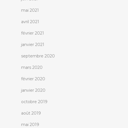
mai 2021
avril 2021
février 2021
janvier 2021
septembre 2020
mars 2020
février 2020
janvier 2020
octobre 2019
août 2019
mai 2019