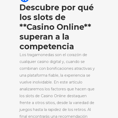
Descubre por qué
los slots de
**Casino Online**
superan a la
competencia
Los tragamonedas son el corazón de
cualquier casino digital y, cuando se
combinan con bonificaciones atractivas y
una plataforma fiable, la experiencia se
vuelve inolvidable. En este artículo
analizaremos los factores que hacen que
los slots de Casino Online destaquen
frente a otros sitios, desde la variedad de
juegos hasta la rapidez de los retiros. Al
final encontrarás una recomendación