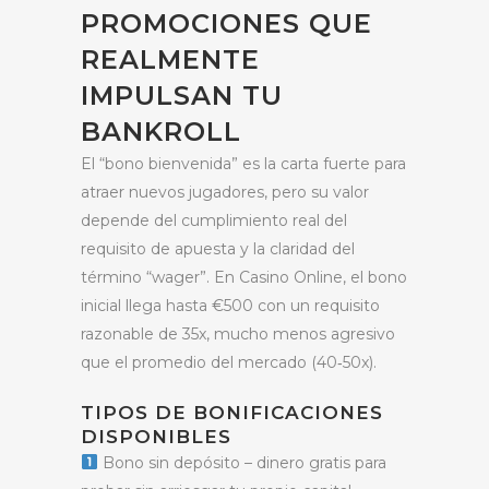
PROMOCIONES QUE
REALMENTE
IMPULSAN TU
BANKROLL
El “bono bienvenida” es la carta fuerte para
atraer nuevos jugadores, pero su valor
depende del cumplimiento real del
requisito de apuesta y la claridad del
término “wager”. En Casino Online, el bono
inicial llega hasta €500 con un requisito
razonable de 35x, mucho menos agresivo
que el promedio del mercado (40‑50x).
TIPOS DE BONIFICACIONES
DISPONIBLES
Bono sin depósito – dinero gratis para