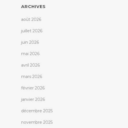
ARCHIVES
août 2026
juillet 2026
juin 2026
mai 2026
avril 2026
mars 2026
février 2026
janvier 2026
décembre 2025
novembre 2025