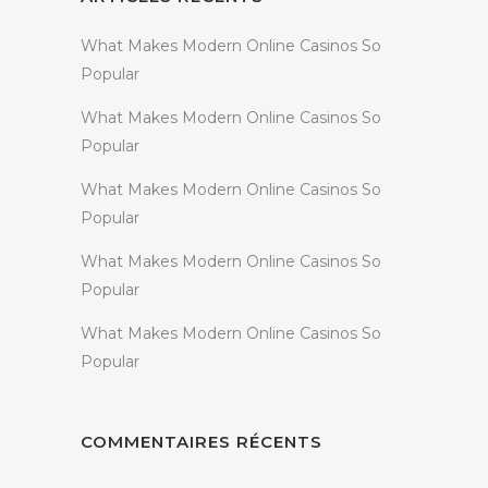
What Makes Modern Online Casinos So
Popular
What Makes Modern Online Casinos So
Popular
What Makes Modern Online Casinos So
Popular
What Makes Modern Online Casinos So
Popular
What Makes Modern Online Casinos So
Popular
COMMENTAIRES RÉCENTS