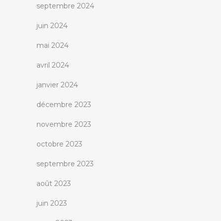
septembre 2024
juin 2024
mai 2024
avril 2024
janvier 2024
décembre 2023
novembre 2023
octobre 2023
septembre 2023
août 2023
juin 2023