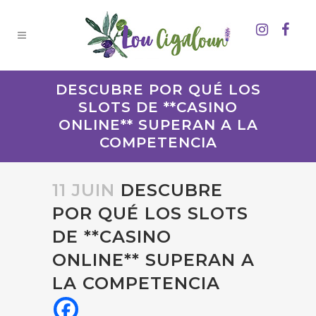
DESCUBRE POR QUÉ LOS
SLOTS DE **CASINO
ONLINE** SUPERAN A LA
COMPETENCIA
11 JUIN
DESCUBRE
POR QUÉ LOS SLOTS
DE **CASINO
ONLINE** SUPERAN A
LA COMPETENCIA