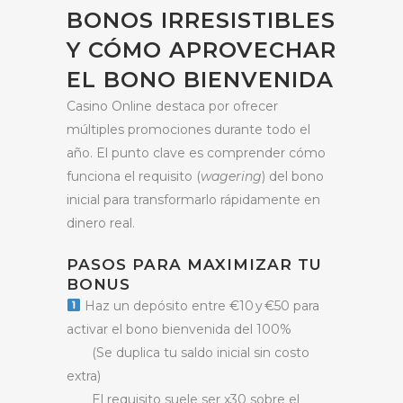
BONOS IRRESISTIBLES
Y CÓMO APROVECHAR
EL BONO BIENVENIDA
Casino Online destaca por ofrecer
múltiples promociones durante todo el
año. El punto clave es comprender cómo
funciona el requisito (
wagering
) del bono
inicial para transformarlo rápidamente en
dinero real.
PASOS PARA MAXIMIZAR TU
BONUS
Haz un depósito entre €10 y €50 para
activar el bono bienvenida del 100%
​ (Se duplica tu saldo inicial sin costo
extra)
​ El requisito suele ser x30 sobre el