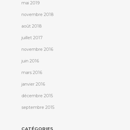
mai 2019
novembre 2018
août 2018
juillet 2017
novembre 2016
juin 2016
mars 2016
janvier 2016
décembre 2015
septembre 2015
CATÉGORIES