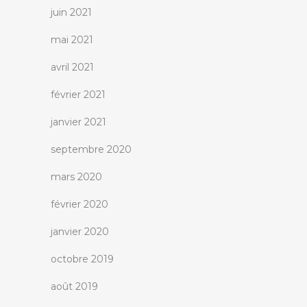
juin 2021
mai 2021
avril 2021
février 2021
janvier 2021
septembre 2020
mars 2020
février 2020
janvier 2020
octobre 2019
août 2019