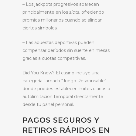
– Los jackpots progresivos aparecen
principalmente en los
slots
, ofreciendo
premios millonarios cuando se alinean
ciertos símbolos.
– Las apuestas deportivas pueden
compensar períodos sin suerte en mesas
gracias a cuotas competitivas.
Did You Know? El casino incluye una
categoría llamada “Juego Responsable”
donde puedes establecer límites diarios o
autolimitación temporal directamente
desde tu panel personal.
PAGOS SEGUROS Y
RETIROS RÁPIDOS EN