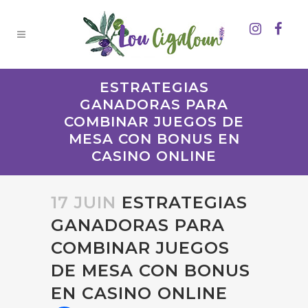
ESTRATEGIAS
GANADORAS PARA
COMBINAR JUEGOS DE
MESA CON BONUS EN
CASINO ONLINE
17 JUIN
ESTRATEGIAS
GANADORAS PARA
COMBINAR JUEGOS
DE MESA CON BONUS
EN CASINO ONLINE