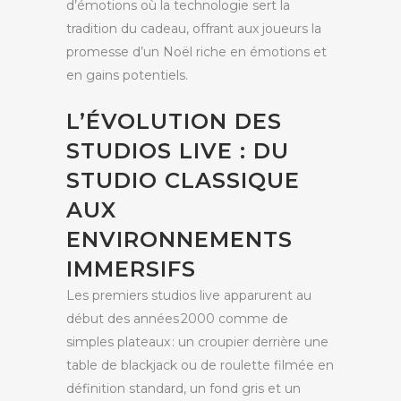
d’émotions où la technologie sert la
tradition du cadeau, offrant aux joueurs la
promesse d’un Noël riche en émotions et
en gains potentiels.
L’ÉVOLUTION DES
STUDIOS LIVE : DU
STUDIO CLASSIQUE
AUX
ENVIRONNEMENTS
IMMERSIFS
Les premiers studios live apparurent au
début des années 2000 comme de
simples plateaux : un croupier derrière une
table de blackjack ou de roulette filmée en
définition standard, un fond gris et un