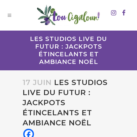
LES STUDIOS LIVE DU
FUTUR : JACKPOTS
ÉTINCELANTS ET
AMBIANCE NOËL
17 JUIN
LES STUDIOS
LIVE DU FUTUR :
JACKPOTS
ÉTINCELANTS ET
AMBIANCE NOËL