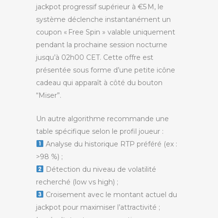
jackpot progressif supérieur à €5 M, le
système déclenche instantanément un
coupon « Free Spin » valable uniquement
pendant la prochaine session nocturne
jusqu’à 02h00 CET. Cette offre est
présentée sous forme d’une petite icône
cadeau qui apparaît à côté du bouton
“Miser”.
Un autre algorithme recommande une
table spécifique selon le profil joueur :
Analyse du historique RTP préféré (ex :
>98 %) ;
Détection du niveau de volatilité
recherché (low vs high) ;
Croisement avec le montant actuel du
jackpot pour maximiser l’attractivité ;