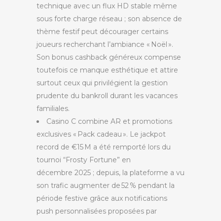
technique avec un flux HD stable même
sous forte charge réseau ; son absence de
thème festif peut décourager certains
joueurs recherchant l’ambiance « Noël ».
Son bonus cashback généreux compense
toutefois ce manque esthétique et attire
surtout ceux qui privilégient la gestion
prudente du bankroll durant les vacances
familiales.
Casino C combine AR et promotions
exclusives « Pack cadeau ». Le jackpot
record de €15 M a été remporté lors du
tournoi “Frosty Fortune” en
décembre 2025 ; depuis, la plateforme a vu
son trafic augmenter de 52 % pendant la
période festive grâce aux notifications
push personnalisées proposées par