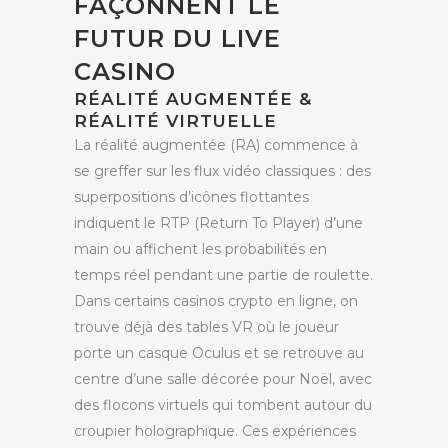
FAÇONNENT LE
FUTUR DU LIVE
CASINO
RÉALITÉ AUGMENTÉE &
RÉALITÉ VIRTUELLE
La réalité augmentée (RA) commence à
se greffer sur les flux vidéo classiques : des
superpositions d’icônes flottantes
indiquent le RTP (Return To Player) d’une
main ou affichent les probabilités en
temps réel pendant une partie de roulette.
Dans certains casinos crypto en ligne, on
trouve déjà des tables VR où le joueur
porte un casque Oculus et se retrouve au
centre d’une salle décorée pour Noël, avec
des flocons virtuels qui tombent autour du
croupier holographique. Ces expériences