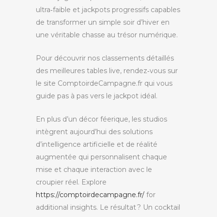
ultra‑faible et jackpots progressifs capables
de transformer un simple soir d’hiver en
une véritable chasse au trésor numérique.
Pour découvrir nos classements détaillés
des meilleures tables live, rendez‑vous sur
le site ComptoirdeCampagne.fr qui vous
guide pas à pas vers le jackpot idéal.
En plus d’un décor féerique, les studios
intègrent aujourd’hui des solutions
d’intelligence artificielle et de réalité
augmentée qui personnalisent chaque
mise et chaque interaction avec le
croupier réel. Explore
https://comptoirdecampagne.fr/
for
additional insights. Le résultat ? Un cocktail