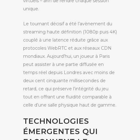
virtuels – afin de rendre chaque session
unique.
Le tournant décisif a été l’avènement du
streaming haute définition (1080p puis 4K)
couplé à une latence réduite grâce aux
protocoles WebRTC et aux réseaux CDN
mondiaux. Aujourd’hui, un joueur à Paris
peut assister à une partie diffusée en
temps réel depuis Londres avec moins de
deux cent cinquante millisecondes de
retard, ce qui préserve l’intégrité du jeu
tout en offrant une fluidité comparable à
celle d’une salle physique haut de gamme.
TECHNOLOGIES
ÉMERGENTES QUI