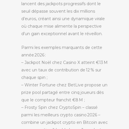
lancent des jackpots progressifs dont le
seuil dépasse souvent les dix millions
d’euros, créant ainsi une dynamique virale
où chaque mise alimente la perspective
d’un gain exceptionnel avant le réveillon.
Parmi les exemples marquants de cette
année 2026 :
– Jackpot Noël chez Casino X atteint €13 M
avec un taux de contribution de 12 % sur
chaque spin ;
– Winter Fortune chez BetLive propose un
prize pool partagé entre cinq joueurs dès
que le compteur franchit €8 M ;
– Frosty Spin chez CryptoSpin – classé
parmi les meilleurs crypto casino 2026 –
combine un jackpot crypto en Bitcoin avec