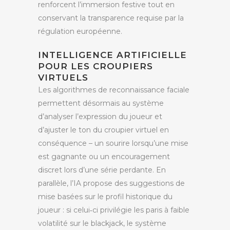
renforcent l’immersion festive tout en
conservant la transparence requise par la
régulation européenne.
INTELLIGENCE ARTIFICIELLE
POUR LES CROUPIERS
VIRTUELS
Les algorithmes de reconnaissance faciale
permettent désormais au système
d’analyser l’expression du joueur et
d’ajuster le ton du croupier virtuel en
conséquence – un sourire lorsqu’une mise
est gagnante ou un encouragement
discret lors d’une série perdante. En
parallèle, l’IA propose des suggestions de
mise basées sur le profil historique du
joueur : si celui‑ci privilégie les paris à faible
volatilité sur le blackjack, le système