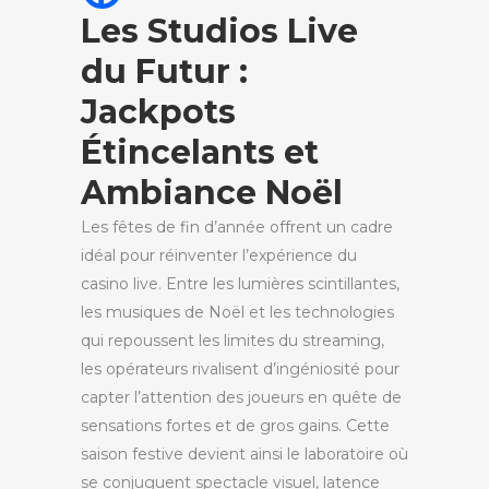
Les Studios Live
du Futur :
Jackpots
Étincelants et
Ambiance Noël
Les fêtes de fin d’année offrent un cadre
idéal pour réinventer l’expérience du
casino live. Entre les lumières scintillantes,
les musiques de Noël et les technologies
qui repoussent les limites du streaming,
les opérateurs rivalisent d’ingéniosité pour
capter l’attention des joueurs en quête de
sensations fortes et de gros gains. Cette
saison festive devient ainsi le laboratoire où
se conjuguent spectacle visuel, latence