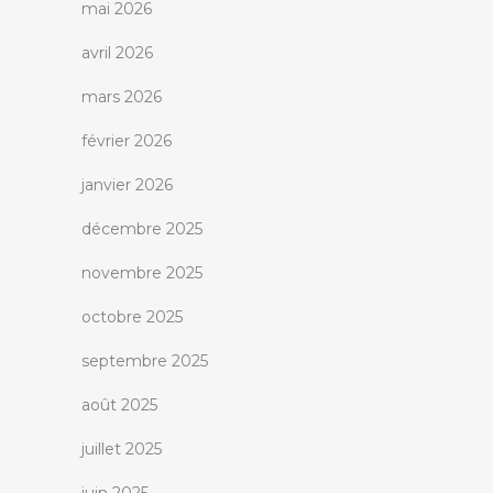
mai 2026
avril 2026
mars 2026
février 2026
janvier 2026
décembre 2025
novembre 2025
octobre 2025
septembre 2025
août 2025
juillet 2025