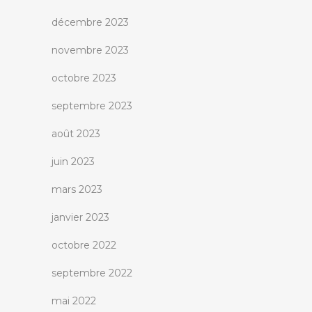
décembre 2023
novembre 2023
octobre 2023
septembre 2023
août 2023
juin 2023
mars 2023
janvier 2023
octobre 2022
septembre 2022
mai 2022