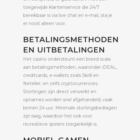
toegewijde klantenservice die 24/7
bereikbaar is via live chat en e-mail, sta je
er nooit alleen voor.
BETALINGSMETHODEN
EN UITBETALINGEN
Het casino ondersteunt een breed scala
aan betalingsmethoden, waaronder iDEAL,
creditcards, e-wallets zoals Skrill en
Neteller, en zelfs cryptocurrencies.
Stortingen zijn direct verwerkt en
opnames worden snel afgehandeld, vaak
binnen 24 uur. Minimale stortingsbedragen
zijn laag, waardoor het ook voor
recreatieve spelers toegankelijk is.