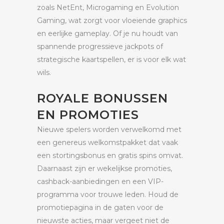
zoals NetEnt, Microgaming en Evolution
Gaming, wat zorgt voor vloeiende graphics
en eerlijke gameplay. Of je nu houdt van
spannende progressieve jackpots of
strategische kaartspellen, er is voor elk wat
wils.
ROYALE BONUSSEN
EN PROMOTIES
Nieuwe spelers worden verwelkomd met
een genereus welkomstpakket dat vaak
een stortingsbonus en gratis spins omvat.
Daarnaast zijn er wekelijkse promoties,
cashback-aanbiedingen en een VIP-
programma voor trouwe leden. Houd de
promotiepagina in de gaten voor de
nieuwste acties, maar vergeet niet de