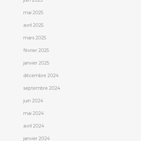
juin 2025
mai 2025
avril 2025
mars 2025
février 2025
janvier 2025
décembre 2024
septembre 2024
juin 2024
mai 2024
avril 2024
janvier 2024