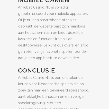
MOBIEL GAMEN
Amobet Casino NL is volledig
geoptimaliseerd voor mobiele apparaten.
Of je nu een smartphone of tablet
gebruikt, de website past zich naadloos
aan het scherm aan en biedt dezelfde
kwaliteit en functionaliteit als de
desktopversie. Je kunt dus overal en altijd
genieten van je favoriete spellen, zonder
dat je een app hoeft te downloaden.
CONCLUSIE
Amobet Casino NL is een uitstekende
keuze voor Nederlandse spelers die op
zoek zijn naar een gevarieerd spelaanbod,
aantrekkelijke bonussen en een veilige
speelomgeving. Met een