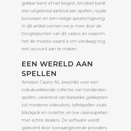
gokker bent of net begint, Amobet biedt
een uitgebreid aanbod aan spellen, royale
bonussen en een veilige speelomgeving.
In dit artikel nemen we je mee door de
hoogtepunten van dit casino en waarom
het de moeite waard is om vandaag nog
een account aan te maken.
EEN WERELD AAN
SPELLEN
Amobet Casino NL beschikt over een
indrukwekkende collectie van honderden
spellen, variërend van klassieke gokkasten
tot moderne videoslots, tafelspellen zoals
blackjack en roulette, en live casinospellen
met echte dealers. De software wordt
geleverd door toonaangevende providers