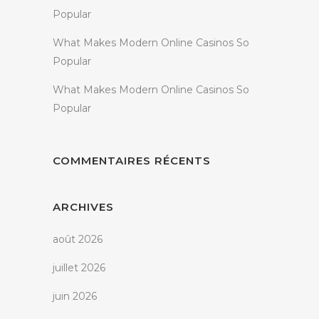
Popular
What Makes Modern Online Casinos So
Popular
What Makes Modern Online Casinos So
Popular
COMMENTAIRES RÉCENTS
ARCHIVES
août 2026
juillet 2026
juin 2026