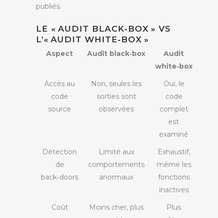
publiés.
LE « AUDIT BLACK‑BOX » VS
L’« AUDIT WHITE‑BOX »
Aspect
Audit black‑box
Audit
white‑box
Accès au
Non, seules les
Oui, le
code
sorties sont
code
source
observées
complet
est
examiné
Détection
Limité aux
Exhaustif,
de
comportements
même les
back‑doors
anormaux
fonctions
inactives
Coût
Moins cher, plus
Plus