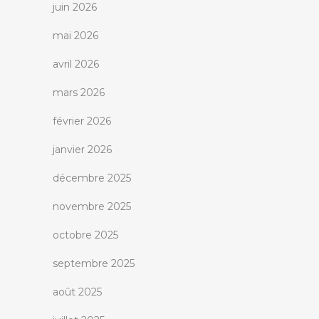
juin 2026
mai 2026
avril 2026
mars 2026
février 2026
janvier 2026
décembre 2025
novembre 2025
octobre 2025
septembre 2025
août 2025