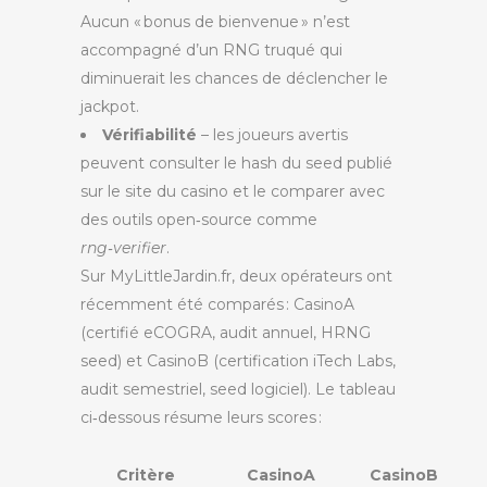
Aucun « bonus de bienvenue » n’est
accompagné d’un RNG truqué qui
diminuerait les chances de déclencher le
jackpot.
Vérifiabilité
– les joueurs avertis
peuvent consulter le hash du seed publié
sur le site du casino et le comparer avec
des outils open‑source comme
rng‑verifier
.
Sur MyLittleJardin.fr, deux opérateurs ont
récemment été comparés : CasinoA
(certifié eCOGRA, audit annuel, HRNG
seed) et CasinoB (certification iTech Labs,
audit semestriel, seed logiciel). Le tableau
ci‑dessous résume leurs scores :
Critère
CasinoA
CasinoB