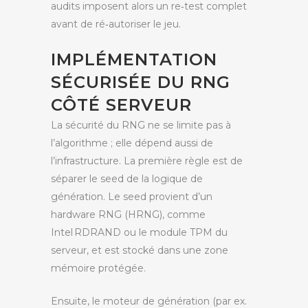
audits imposent alors un re‑test complet
avant de ré‑autoriser le jeu.
IMPLÉMENTATION
SÉCURISÉE DU RNG
CÔTÉ SERVEUR
La sécurité du RNG ne se limite pas à
l’algorithme ; elle dépend aussi de
l’infrastructure. La première règle est de
séparer le seed de la logique de
génération. Le seed provient d’un
hardware RNG (HRNG), comme
Intel RDRAND ou le module TPM du
serveur, et est stocké dans une zone
mémoire protégée.
Ensuite, le moteur de génération (par ex.