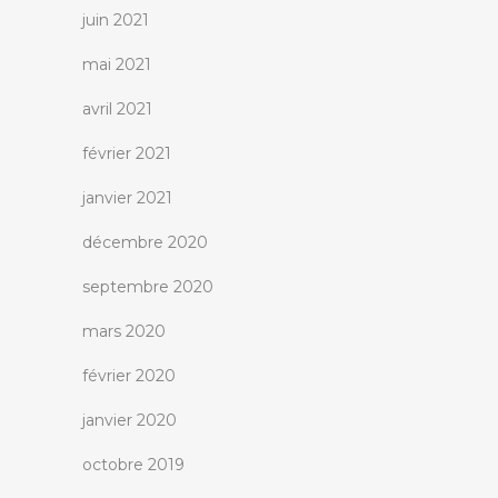
juin 2021
mai 2021
avril 2021
février 2021
janvier 2021
décembre 2020
septembre 2020
mars 2020
février 2020
janvier 2020
octobre 2019