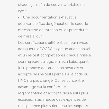
chaque jeu, afin de couvrir la totalité du
cycle.
Une documentation exhaustive
décrivant le flux de génération, le seed, le
mécanisme de rotation et les procédures
de mise à jour.
Les certifications diffèrent par leur niveau
de rigueur. eCOGRA exige un audit annuel
et un re‑test complet après chaque mise à
jour majeure du logiciel. iTech Labs, quant
à lui, propose des audits semestriels et
accepte des re‑tests partiels si le code du
RNG n’a pas changé. GLI se concentre
davantage sur la conformité
réglementaire et accepte des audits plus
espacés, mais impose des exigences de
transparence plus strictes sur les rapports