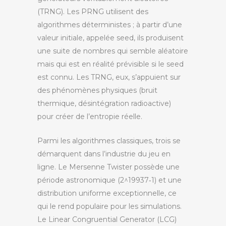
(TRNG). Les PRNG utilisent des
algorithmes déterministes ; à partir d’une
valeur initiale, appelée seed, ils produisent
une suite de nombres qui semble aléatoire
mais qui est en réalité prévisible si le seed
est connu. Les TRNG, eux, s’appuient sur
des phénomènes physiques (bruit
thermique, désintégration radioactive)
pour créer de l’entropie réelle.
Parmi les algorithmes classiques, trois se
démarquent dans l’industrie du jeu en
ligne. Le Mersenne Twister possède une
période astronomique (2^19937‑1) et une
distribution uniforme exceptionnelle, ce
qui le rend populaire pour les simulations.
Le Linear Congruential Generator (LCG)