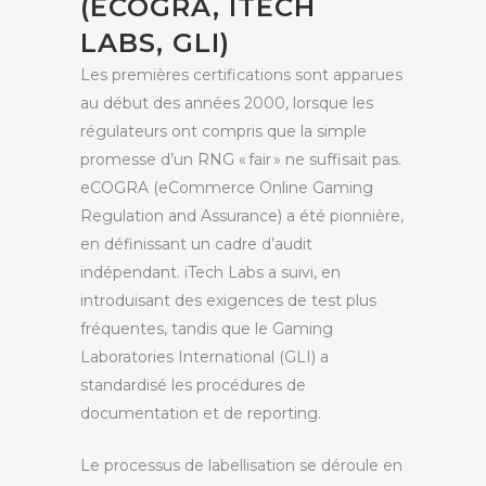
(ECOGRA, ITECH
LABS, GLI)
Les premières certifications sont apparues
au début des années 2000, lorsque les
régulateurs ont compris que la simple
promesse d’un RNG « fair » ne suffisait pas.
eCOGRA (eCommerce Online Gaming
Regulation and Assurance) a été pionnière,
en définissant un cadre d’audit
indépendant. iTech Labs a suivi, en
introduisant des exigences de test plus
fréquentes, tandis que le Gaming
Laboratories International (GLI) a
standardisé les procédures de
documentation et de reporting.
Le processus de labellisation se déroule en