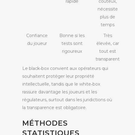
rapide
coûteux,
nécessite
plus de
temps
Confiance
Bonne si les
Très
du joueur
tests sont
élevée, car
rigoureux
tout est
transparent
Le black‑box convient aux opérateurs qui
souhaitent protéger leur propriété
intellectuelle, tandis que le white‑box
rassure davantage les joueurs et les
régulateurs, surtout dans les juridictions où
la transparence est obligatoire.
MÉTHODES
STATISTIQUES