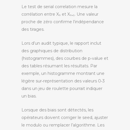
Le test de serial correlation mesure la
corrélation entre Xₙ et Xₙ₊₁. Une valeur
proche de zéro confirme l’indépendance
des tirages.
Lors d’un audit typique, le rapport inclut
des graphiques de distribution
(histogrammes), des courbes de p‑value et
des tables résumant les résultats. Par
exemple, un histogramme montrant une
légère sur‑représentation des valeurs 0‑3
dans un jeu de roulette pourrait indiquer
un bias.
Lorsque des biais sont détectés, les
opérateurs doivent corriger le seed, ajuster
le modulo ou remplacer l’algorithme. Les