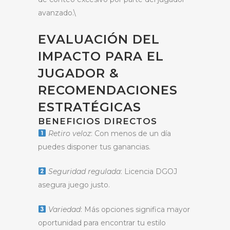
avanzado.\
EVALUACIÓN DEL
IMPACTO PARA EL
JUGADOR &
RECOMENDACIONES
ESTRATÉGICAS
BENEFICIOS DIRECTOS
Retiro veloz
: Con menos de un día
puedes disponer tus ganancias.
Seguridad regulada
: Licencia DGOJ
asegura juego justo.
Variedad
: Más opciones significa mayor
oportunidad para encontrar tu estilo