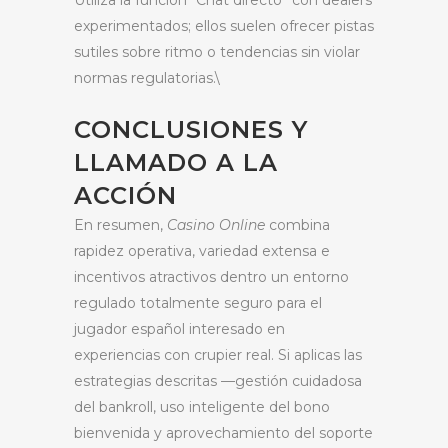
Utiliza la función “Chat directo” con dealers
experimentados; ellos suelen ofrecer pistas
sutiles sobre ritmo o tendencias sin violar
normas regulatorias.\
CONCLUSIONES Y
LLAMADO A LA
ACCIÓN
En resumen,
Casino Online
combina
rapidez operativa, variedad extensa e
incentivos atractivos dentro un entorno
regulado totalmente seguro para el
jugador español interesado en
experiencias con crupier real. Si aplicas las
estrategias descritas —gestión cuidadosa
del bankroll, uso inteligente del bono
bienvenida y aprovechamiento del soporte