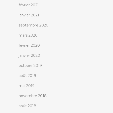
février 2021
janvier 2021
septembre 2020
mars 2020
février 2020
janvier 2020
octobre 2019
août 2019
mai 2019
novembre 2018
août 2018