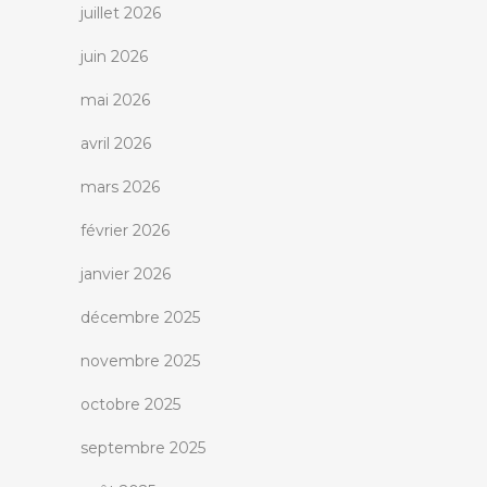
juillet 2026
juin 2026
mai 2026
avril 2026
mars 2026
février 2026
janvier 2026
décembre 2025
novembre 2025
octobre 2025
septembre 2025