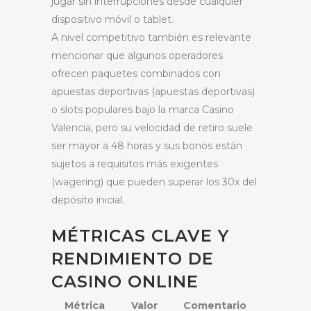
jugar sin interrupciones desde cualquier
dispositivo móvil o tablet.
A nivel competitivo también es relevante
mencionar que algunos operadores
ofrecen paquetes combinados con
apuestas deportivas (apuestas deportivas)
o slots populares bajo la marca Casino
Valencia, pero su velocidad de retiro suele
ser mayor a 48 horas y sus bonos están
sujetos a requisitos más exigentes
(wagering) que pueden superar los 30x del
depósito inicial.
MÉTRICAS CLAVE Y
RENDIMIENTO DE
CASINO ONLINE
Métrica
Valor
Comentario