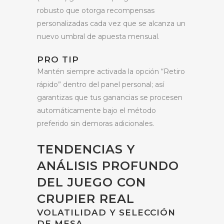
robusto que otorga recompensas
personalizadas cada vez que se alcanza un
nuevo umbral de apuesta mensual.
PRO TIP
Mantén siempre activada la opción “Retiro
rápido” dentro del panel personal; así
garantizas que tus ganancias se procesen
automáticamente bajo el método
preferido sin demoras adicionales.
TENDENCIAS Y
ANÁLISIS PROFUNDO
DEL JUEGO CON
CRUPIER REAL
VOLATILIDAD Y SELECCIÓN
DE MESA