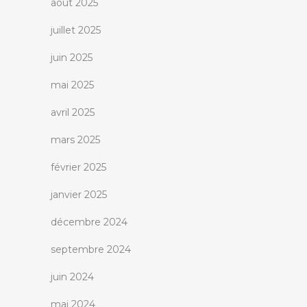
août 2025
juillet 2025
juin 2025
mai 2025
avril 2025
mars 2025
février 2025
janvier 2025
décembre 2024
septembre 2024
juin 2024
mai 2024