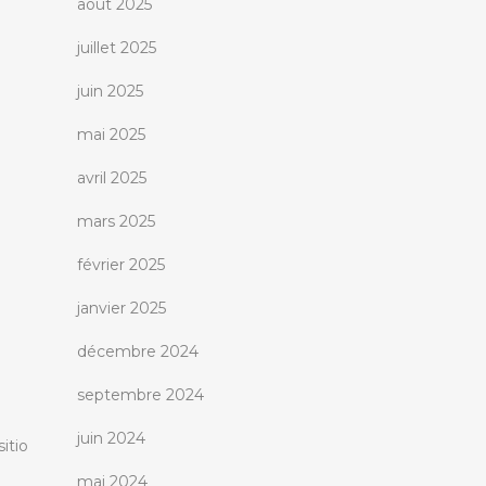
août 2025
juillet 2025
juin 2025
mai 2025
avril 2025
mars 2025
février 2025
janvier 2025
décembre 2024
septembre 2024
juin 2024
itio
mai 2024