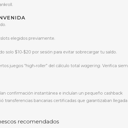
nkroll.
ENVENIDA
do.
 slots elegidos previamente.
o solo $10‑$20 por sesión para evitar sobrecargar tu saldo.
rtos juegos “high‑roller” del cálculo total
wagering
. Verifica sie
ecían confirmación instantánea e incluían un pequeño cashback
gió transferencias bancarias certificadas que garantizaban llegada
eenescos recomendados