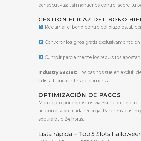
consecutivas; así mantienes control sobre tu ba
GESTIÓN EFICAZ DEL BONO BI
Reclamar el bono dentro del plazo estable­ci
Convertir los giros gratis exclusivamente en
Cumplir parcialmente los requisitos apostand
Industry Secret:
Los casinos suelen excluir cie
la lista blanca antes de comenzar.
OPTIMIZACIÓN DE PAGOS
María optó por depósitos vía Skrill porque ofr
adicional sobre cada recarga. Para retiradas eli
segura bajo 24 horas.
Lista rápida – Top 5 Slots hallow