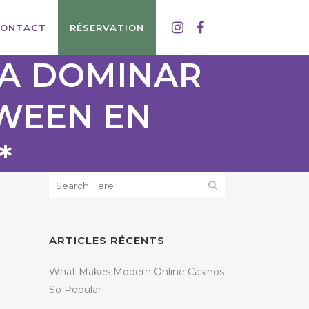
CONTACT
RÉSERVATION
RA DOMINAR
WEEN EN
*
ARTICLES RÉCENTS
What Makes Modern Online Casinos
So Popular