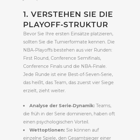
1. VERSTEHEN SIE DIE
PLAYOFF‑STRUKTUR
Bevor Sie Ihre ersten Einsätze platzieren,
sollten Sie die Turnierformate kennen. Die
NBA‑Playoffs bestehen aus vier Runden:
First Round, Conference Semifinals,
Conference Finals und die NBA‑Finale.
Jede Runde ist eine Best‑of‑Seven‑Serie,
das heißt, das Team, das zuerst vier Siege
erzielt, zieht weiter.
Analyse der Serie‑Dynamik:
Teams,
die früh in der Serie dominieren, haben oft
einen psychologischen Vorteil.
Wettoptionen:
Sie können auf
einzelne Spiele, den Gesamtsieger einer