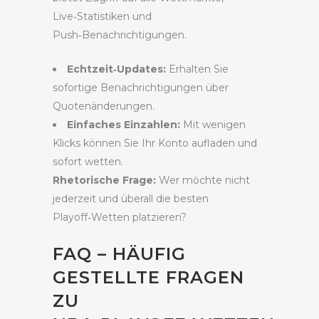
Live‑Statistiken und
Push‑Benachrichtigungen.
Echtzeit‑Updates:
Erhalten Sie
sofortige Benachrichtigungen über
Quotenänderungen.
Einfaches Einzahlen:
Mit wenigen
Klicks können Sie Ihr Konto aufladen und
sofort wetten.
Rhetorische Frage:
Wer möchte nicht
jederzeit und überall die besten
Playoff‑Wetten platzieren?
FAQ – HÄUFIG
GESTELLTE FRAGEN
ZU