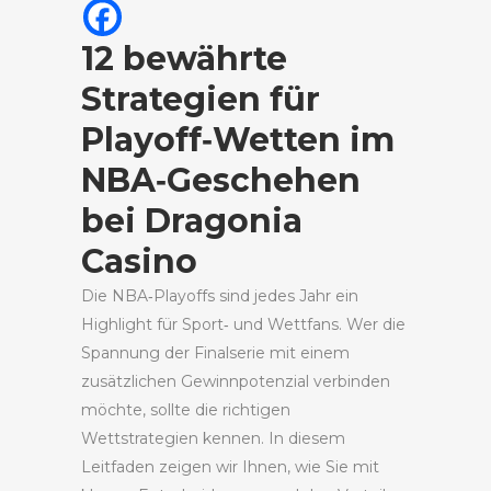
12 bewährte
Strategien für
Playoff‑Wetten im
NBA‑Geschehen
bei Dragonia
Casino
Die NBA‑Playoffs sind jedes Jahr ein
Highlight für Sport‑ und Wettfans. Wer die
Spannung der Finalserie mit einem
zusätzlichen Gewinnpotenzial verbinden
möchte, sollte die richtigen
Wettstrategien kennen. In diesem
Leitfaden zeigen wir Ihnen, wie Sie mit