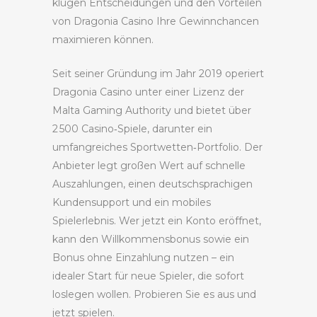
klugen Entscheidungen und den Vorteilen
von Dragonia Casino Ihre Gewinnchancen
maximieren können.
Seit seiner Gründung im Jahr 2019 operiert
Dragonia Casino unter einer Lizenz der
Malta Gaming Authority und bietet über
2 500 Casino‑Spiele, darunter ein
umfangreiches Sportwetten‑Portfolio. Der
Anbieter legt großen Wert auf schnelle
Auszahlungen, einen deutschsprachigen
Kundensupport und ein mobiles
Spielerlebnis. Wer jetzt ein Konto eröffnet,
kann den Willkommensbonus sowie ein
Bonus ohne Einzahlung nutzen – ein
idealer Start für neue Spieler, die sofort
loslegen wollen. Probieren Sie es aus und
jetzt spielen.