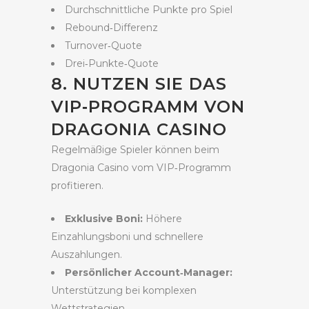
Durchschnittliche Punkte pro Spiel
Rebound‑Differenz
Turnover‑Quote
Drei‑Punkte‑Quote
8. NUTZEN SIE DAS
VIP‑PROGRAMM VON
DRAGONIA CASINO
Regelmäßige Spieler können beim
Dragonia Casino vom VIP‑Programm
profitieren.
Exklusive Boni:
Höhere
Einzahlungsboni und schnellere
Auszahlungen.
Persönlicher Account‑Manager:
Unterstützung bei komplexen
Wettstrategien.