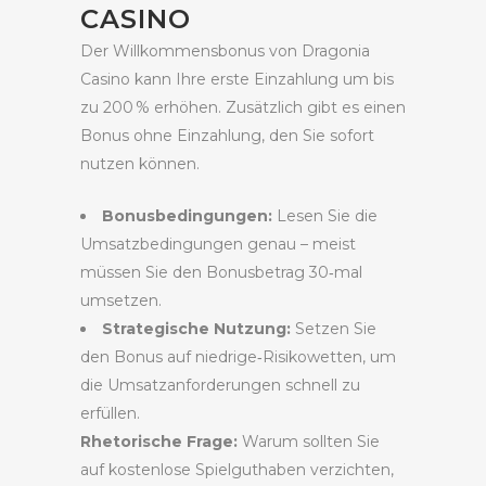
CASINO
Der Willkommensbonus von Dragonia
Casino kann Ihre erste Einzahlung um bis
zu 200 % erhöhen. Zusätzlich gibt es einen
Bonus ohne Einzahlung, den Sie sofort
nutzen können.
Bonusbedingungen:
Lesen Sie die
Umsatzbedingungen genau – meist
müssen Sie den Bonusbetrag 30‑mal
umsetzen.
Strategische Nutzung:
Setzen Sie
den Bonus auf niedrige‑Risikowetten, um
die Umsatzanforderungen schnell zu
erfüllen.
Rhetorische Frage:
Warum sollten Sie
auf kostenlose Spielguthaben verzichten,