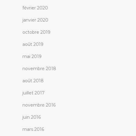
février 2020
janvier 2020
octobre 2019
août 2019
mai 2019
novembre 2018
août 2018
juillet 2017
novembre 2016
juin 2016
mars 2016