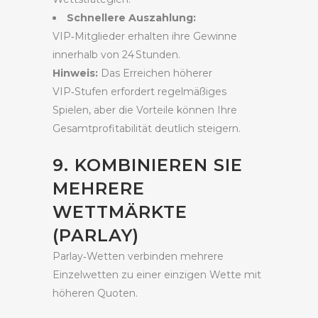
Schnellere Auszahlung:
VIP‑Mitglieder erhalten ihre Gewinne
innerhalb von 24 Stunden.
Hinweis:
Das Erreichen höherer
VIP‑Stufen erfordert regelmäßiges
Spielen, aber die Vorteile können Ihre
Gesamtprofitabilität deutlich steigern.
9. KOMBINIEREN SIE
MEHRERE
WETTMÄRKTE
(PARLAY)
Parlay‑Wetten verbinden mehrere
Einzelwetten zu einer einzigen Wette mit
höheren Quoten.