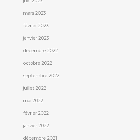
juin 2023
mars 2023
février 2023
janvier 2023
décembre 2022
octobre 2022
septembre 2022
juillet 2022
mai 2022
février 2022
janvier 2022
décembre 2021