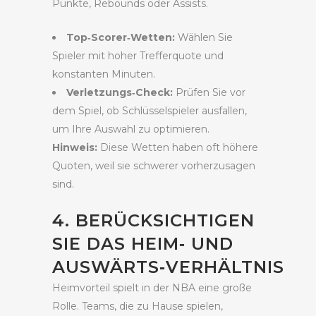
Punkte, Rebounds oder Assists.
Top‑Scorer‑Wetten:
Wählen Sie
Spieler mit hoher Trefferquote und
konstanten Minuten.
Verletzungs‑Check:
Prüfen Sie vor
dem Spiel, ob Schlüsselspieler ausfallen,
um Ihre Auswahl zu optimieren.
Hinweis:
Diese Wetten haben oft höhere
Quoten, weil sie schwerer vorherzusagen
sind.
4. BERÜCKSICHTIGEN
SIE DAS HEIM‑ UND
AUSWÄRTS‑VERHÄLTNIS
Heimvorteil spielt in der NBA eine große
Rolle. Teams, die zu Hause spielen,