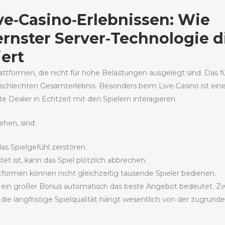
ve‑Casino‑Erlebnissen: Wie
rnster Server‑Technologie d
iert
lattformen, die nicht für hohe Belastungen ausgelegt sind. Das f
chlechten Gesamterlebnis. Besonders beim Live‑Casino ist ein
e Dealer in Echtzeit mit den Spielern interagieren.
hen, sind:
s Spielgefühl zerstören.
t ist, kann das Spiel plötzlich abbrechen.
attformen können nicht gleichzeitig tausende Spieler bedienen.
ass ein großer Bonus automatisch das beste Angebot bedeutet. Z
die langfristige Spielqualität hängt wesentlich von der zugrunde