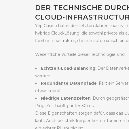
DER TECHNISCHE DURC
CLOUD‑INFRASTRUCTURE
Yep Casino hat in den letzten Jahren massiv in
hybride Cloud‑Lösung, die sowohl private als 
flexible Infrastruktur, die sich automatisch an 
Wesentliche Vorteile dieser Technologie sind:
Echtzeit‑Load‑Balancing
: Der Datenverkeh
werden.
Redundante Datenpfade
: Fällt ein Ser
etwas merkt.
Niedrige Latenzzeiten
: Durch geografisc
Ping‑Zeit häufig unter 30 ms.
Diese Eigenschaften sorgen dafür, dass das Li
läuft. Auch bei stark frequentierten Turnieren 
ein echter Pluspunkt ist.