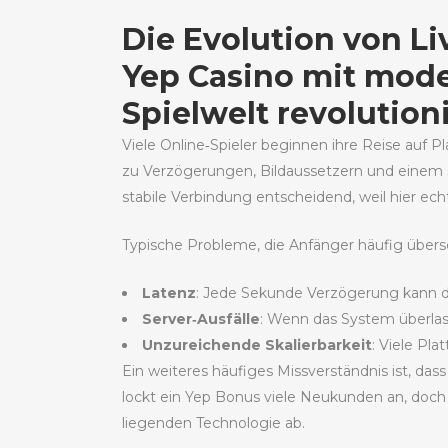
Die Evolution von Li
Yep Casino mit mode
Spielwelt revolution
Viele Online‑Spieler beginnen ihre Reise auf P
zu Verzögerungen, Bildaussetzern und einem s
stabile Verbindung entscheidend, weil hier echt
Typische Probleme, die Anfänger häufig überse
Latenz
: Jede Sekunde Verzögerung kann da
Server‑Ausfälle
: Wenn das System überlaste
Unzureichende Skalierbarkeit
: Viele Pl
Ein weiteres häufiges Missverständnis ist, d
lockt ein Yep Bonus viele Neukunden an, doch 
liegenden Technologie ab.