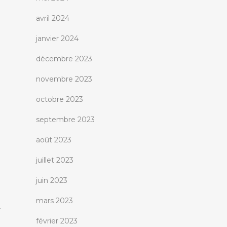
avril 2024
janvier 2024
décembre 2023
novembre 2023
octobre 2023
septembre 2023
août 2023
juillet 2023
juin 2023
mars 2023
.
février 2023