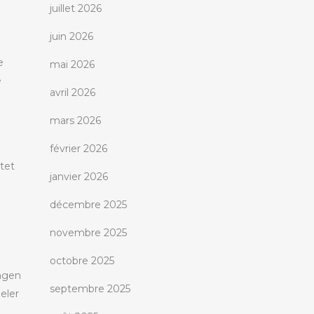
juillet 2026
juin 2026
e
mai 2026
e
avril 2026
mars 2026
février 2026
stet
janvier 2026
décembre 2025
novembre 2025
octobre 2025
ungen
septembre 2025
eler