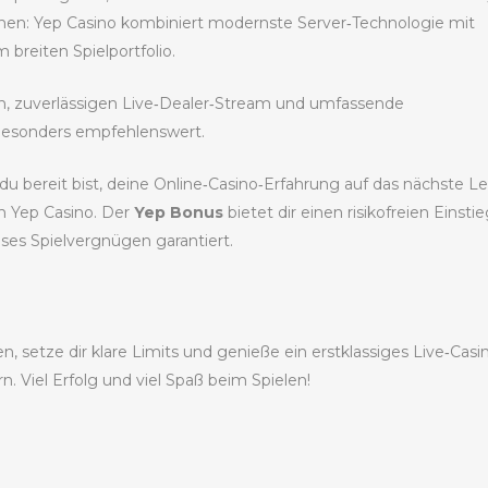
eichnen: Yep Casino kombiniert modernste Server‑Technologie mit
reiten Spielportfolio.
gen, zuverlässigen Live‑Dealer‑Stream und umfassende
m besonders empfehlenswert.
 bereit bist, deine Online‑Casino‑Erfahrung auf das nächste Le
n Yep Casino. Der
Yep Bonus
bietet dir einen risikofreien Einstie
oses Spielvergnügen garantiert.
 setze dir klare Limits und genieße ein erstklassiges Live‑Casi
n. Viel Erfolg und viel Spaß beim Spielen!