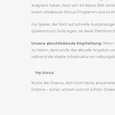
analysiert haben, lässt sich ein klares Bild z
einem attraktiven Bonus‑Programm und einem b
Für Spieler, die Wert auf schnelle Auszahlun
Spielerschutz‑Tools legen, ist diese Plattfor
Unsere abschließende Empfehlung:
Wenn du
zu heben, dann prüfe das aktuelle Angebot vo
während die stabile Infrastruktur ein reibungsl
Yep bonus
Nutze die Chance, dich noch heute anzumelden,
Erlebnis – sicher, schnell und mit echten Dealer