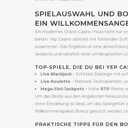
SPIELAUSWAHL UND BO
EIN WILLKOMMENSANG
Ein modernes Online‑Casino muss nicht nur tec
bieten. Yep Casino arbeitet mit führenden S
zusammen. Das Ergebnis ist eine abwechslungs
Jackpots und natürlich einer umfangreichen Li
TOP‑SPIELE, DIE DU BEI YEP 
Live‑Blackjack
– Echtzeit‑Strategie mit ec
Live‑Roulette
– Mehrere Tischvarianten, vo
Mega‑Slot‑Jackpots
– Hohe
RTP
‑Werte u
Um das Beste aus den Angeboten herauszuhole
ohne Einzahlung ist ideal, um das Spielgefühl 
Willkommenspaket‑Bonus genutzt werden, um
PRAKTISCHE TIPPS FÜR DEN B