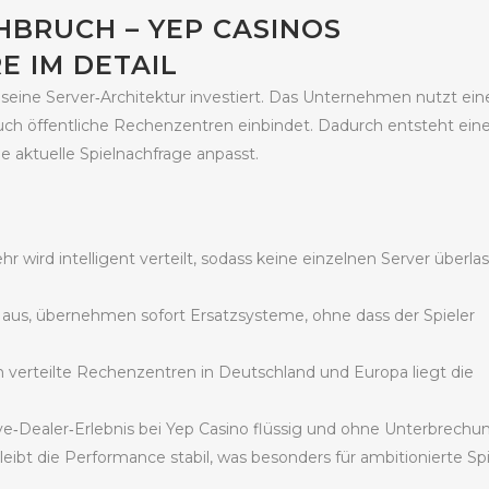
HBRUCH – YEP CASINOS
 IM DETAIL
 seine Server‑Architektur investiert. Das Unternehmen nutzt ein
auch öffentliche Rechenzentren einbindet. Dadurch entsteht ein
die aktuelle Spielnachfrage anpasst.
r wird intelligent verteilt, sodass keine einzelnen Server überla
ver aus, übernehmen sofort Ersatzsysteme, ohne dass der Spieler
h verteilte Rechenzentren in Deutschland und Europa liegt die
ve‑Dealer‑Erlebnis bei Yep Casino flüssig und ohne Unterbrech
bleibt die Performance stabil, was besonders für ambitionierte Spi