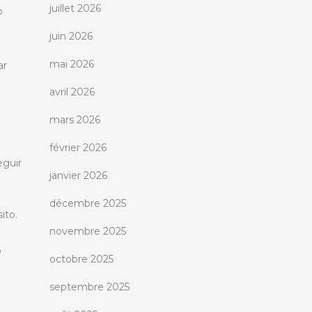
juillet 2026
o
juin 2026
mai 2026
ar
avril 2026
mars 2026
février 2026
eguir
janvier 2026
décembre 2025
ito.
novembre 2025
o
octobre 2025
septembre 2025