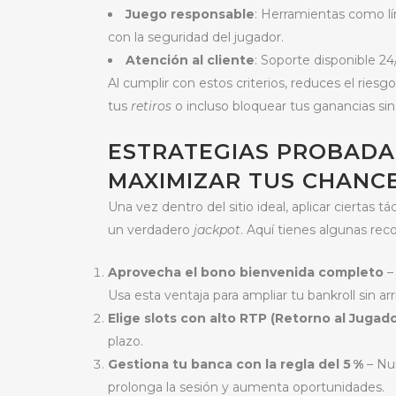
Juego responsable
: Herramientas como l
con la seguridad del jugador.
Atención al cliente
: Soporte disponible 24
Al cumplir con estos criterios, reduces el rie
tus
retiros
o incluso bloquear tus ganancias sin 
ESTRATEGIAS PROBADA
MAXIMIZAR TUS CHANC
Una vez dentro del sitio ideal, aplicar ciertas t
un verdadero
jackpot
. Aquí tienes algunas re
Aprovecha el bono bienvenida completo
–
Usa esta ventaja para ampliar tu bankroll sin ar
Elige slots con alto RTP (Retorno al Jugado
plazo.
Gestiona tu banca con la regla del 5 %
– Nun
prolonga la sesión y aumenta oportunidades.