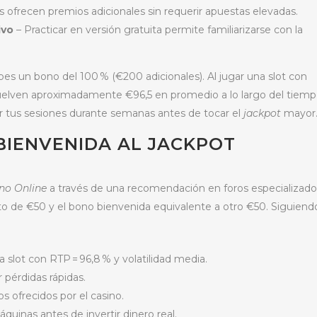
 ofrecen premios adicionales sin requerir apuestas elevadas.
ivo
– Practicar en versión gratuita permite familiarizarse con la
es un bono del 100 % (€200 adicionales). Al jugar una slot con
uelven aproximadamente €96,5 en promedio a lo largo del tiemp
r tus sesiones durante semanas antes de tocar el
jackpot
mayor
BIENVENIDA AL JACKPOT
no Online
a través de una recomendación en foros especializado
de €50 y el bono bienvenida equivalente a otro €50. Siguiendo
 slot con RTP = 96,8 % y volatilidad media.
r pérdidas rápidas.
 ofrecidos por el casino.
uinas antes de invertir dinero real.