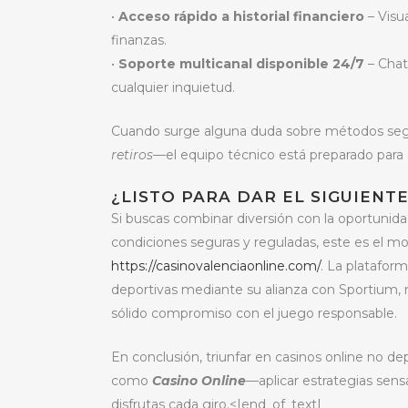
•
Acceso rápido a historial financiero
– Visu
finanzas.
•
Soporte multicanal disponible 24/7
– Chat
cualquier inquietud.
Cuando surge alguna duda sobre métodos segur
retiros
—el equipo técnico está preparado para 
¿LISTO PARA DAR EL SIGUIENT
Si buscas combinar diversión con la oportunid
condiciones seguras y reguladas, este es el m
https://casinovalenciaonline.com/
. La platafor
deportivas mediante su alianza con Sportium, 
sólido compromiso con el juego responsable.
En conclusión, triunfar en casinos online no d
como
Casino Online
—aplicar estrategias sens
disfrutas cada giro.<|end_of_text|