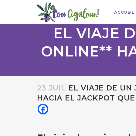
ACCUEIL
EL VIAJE 
ONLINE** H
23 JUIL
EL VIAJE DE UN
HACIA EL JACKPOT QUE