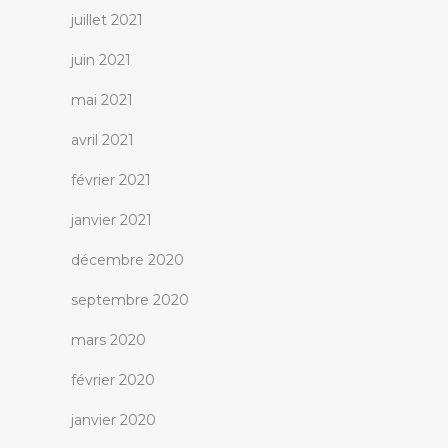
juillet 2021
juin 2021
mai 2021
avril 2021
février 2021
janvier 2021
décembre 2020
septembre 2020
mars 2020
février 2020
janvier 2020