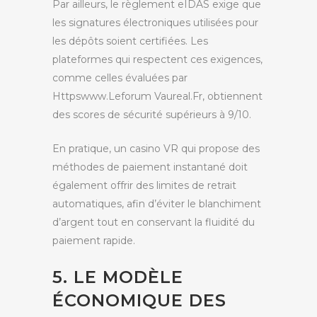
Par ailleurs, le règlement eIDAS exige que
les signatures électroniques utilisées pour
les dépôts soient certifiées. Les
plateformes qui respectent ces exigences,
comme celles évaluées par
Httpswww.Leforum Vaureal.Fr, obtiennent
des scores de sécurité supérieurs à 9/10.
En pratique, un casino VR qui propose des
méthodes de paiement instantané doit
également offrir des limites de retrait
automatiques, afin d’éviter le blanchiment
d’argent tout en conservant la fluidité du
paiement rapide.
5. LE MODÈLE
ÉCONOMIQUE DES