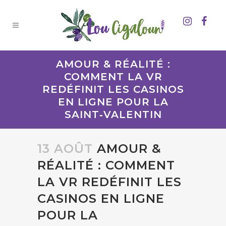
AMOUR & RÉALITÉ :
COMMENT LA VR
REDÉFINIT LES CASINOS
EN LIGNE POUR LA
SAINT‑VALENTIN
13 AOÛT
AMOUR &
RÉALITÉ : COMMENT
LA VR REDÉFINIT LES
CASINOS EN LIGNE
POUR LA