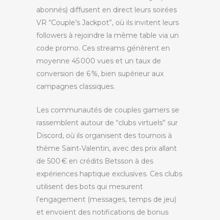
abonnés) diffusent en direct leurs soirées
VR “Couple’s Jackpot”, où ils invitent leurs
followers à rejoindre la même table via un
code promo. Ces streams génèrent en
moyenne 45 000 vues et un taux de
conversion de 6 %, bien supérieur aux
campagnes classiques.
Les communautés de couples gamers se
rassemblent autour de “clubs virtuels” sur
Discord, où ils organisent des tournois à
thème Saint‑Valentin, avec des prix allant
de 500 € en crédits Betsson à des
expériences haptique exclusives. Ces clubs
utilisent des bots qui mesurent
l’engagement (messages, temps de jeu)
et envoient des notifications de bonus