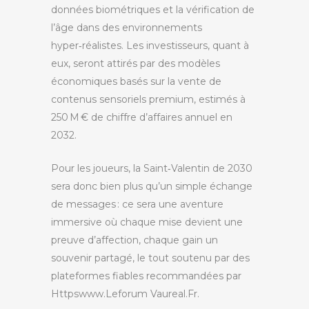
données biométriques et la vérification de
l’âge dans des environnements
hyper‑réalistes. Les investisseurs, quant à
eux, seront attirés par des modèles
économiques basés sur la vente de
contenus sensoriels premium, estimés à
250 M € de chiffre d’affaires annuel en
2032.
Pour les joueurs, la Saint‑Valentin de 2030
sera donc bien plus qu’un simple échange
de messages : ce sera une aventure
immersive où chaque mise devient une
preuve d’affection, chaque gain un
souvenir partagé, le tout soutenu par des
plateformes fiables recommandées par
Httpswww.Leforum Vaureal.Fr.