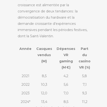
croissance est alimentée par la
convergence de deux tendances : la
démocratisation du hardware et la
demande croissante d’expériences
immersives pendant les périodes festives,
dont la Saint‑Valentin.
Année
Casques
Dépenses
Part
vendus
VR
du
(M)
gaming
casino
(M €)
VR (%)
2021
8,5
4,2
5,8
2022
10,3
5,6
7,1
2023
12,0
7,0
9,3
2024*
13,4
8,5
11,2