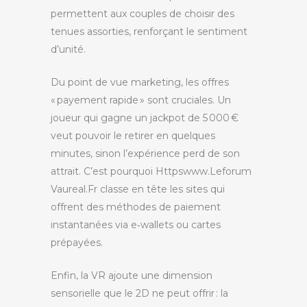
permettent aux couples de choisir des
tenues assorties, renforçant le sentiment
d’unité.
Du point de vue marketing, les offres
« payement rapide » sont cruciales. Un
joueur qui gagne un jackpot de 5 000 €
veut pouvoir le retirer en quelques
minutes, sinon l’expérience perd de son
attrait. C’est pourquoi Httpswww.Leforum
Vaureal.Fr classe en tête les sites qui
offrent des méthodes de paiement
instantanées via e‑wallets ou cartes
prépayées.
Enfin, la VR ajoute une dimension
sensorielle que le 2D ne peut offrir : la