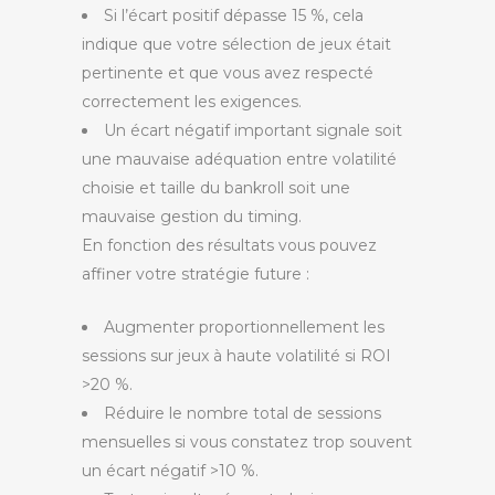
Si l’écart positif dépasse 15 %, cela
indique que votre sélection de jeux était
pertinente et que vous avez respecté
correctement les exigences.
Un écart négatif important signale soit
une mauvaise adéquation entre volatilité
choisie et taille du bankroll soit une
mauvaise gestion du timing.
En fonction des résultats vous pouvez
affiner votre stratégie future :
Augmenter proportionnellement les
sessions sur jeux à haute volatilité si ROI
>20 %.
Réduire le nombre total de sessions
mensuelles si vous constatez trop souvent
un écart négatif >10 %.