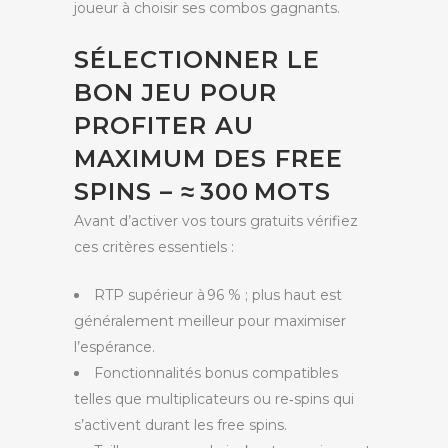
joueur à choisir ses combos gagnants.
SÉLECTIONNER LE
BON JEU POUR
PROFITER AU
MAXIMUM DES FREE
SPINS – ≈ 300 MOTS
Avant d’activer vos tours gratuits vérifiez
ces critères essentiels :
RTP supérieur à 96 % ; plus haut est
généralement meilleur pour maximiser
l’espérance.
Fonctionnalités bonus compatibles
telles que multiplicateurs ou re‑spins qui
s’activent durant les free spins.