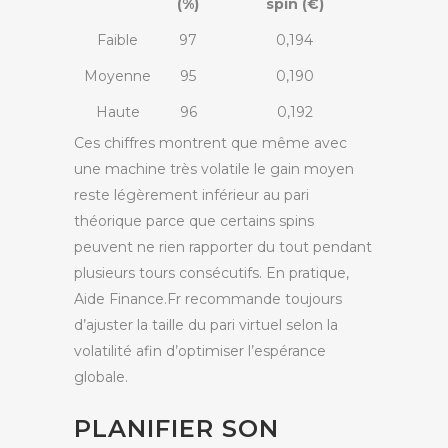
(%)
spin (€)
Faible
97
0,194
Moyenne
95
0,190
Haute
96
0,192
Ces chiffres montrent que même avec
une machine très volatile le gain moyen
reste légèrement inférieur au pari
théorique parce que certains spins
peuvent ne rien rapporter du tout pendant
plusieurs tours consécutifs. En pratique,
Aide Finance.Fr recommande toujours
d’ajuster la taille du pari virtuel selon la
volatilité afin d’optimiser l’espérance
globale.
PLANIFIER SON