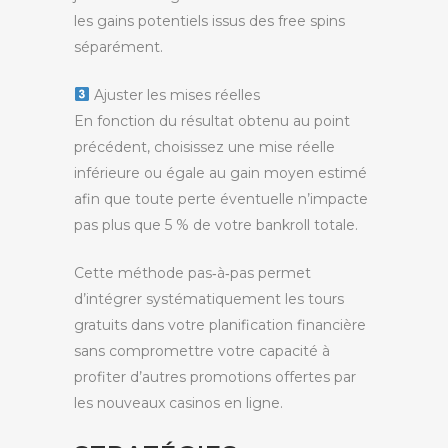
les gains potentiels issus des free spins
séparément.
Ajuster les mises réelles
En fonction du résultat obtenu au point
précédent, choisissez une mise réelle
inférieure ou égale au gain moyen estimé
afin que toute perte éventuelle n’impacte
pas plus que 5 % de votre bankroll totale.
Cette méthode pas‑à‑pas permet
d’intégrer systématiquement les tours
gratuits dans votre planification financière
sans compromettre votre capacité à
profiter d’autres promotions offertes par
les nouveaux casinos en ligne.