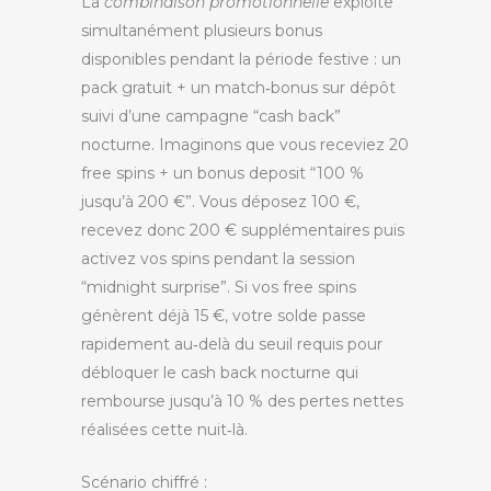
La
combinaison promotionnelle
exploite
simultanément plusieurs bonus
disponibles pendant la période festive : un
pack gratuit + un match‑bonus sur dépôt
suivi d’une campagne “cash back”
nocturne. Imaginons que vous receviez 20
free spins + un bonus deposit “100 %
jusqu’à 200 €”. Vous déposez 100 €,
recevez donc 200 € supplémentaires puis
activez vos spins pendant la session
“midnight surprise”. Si vos free spins
génèrent déjà 15 €, votre solde passe
rapidement au‑delà du seuil requis pour
débloquer le cash back nocturne qui
rembourse jusqu’à 10 % des pertes nettes
réalisées cette nuit‑là.
Scénario chiffré :