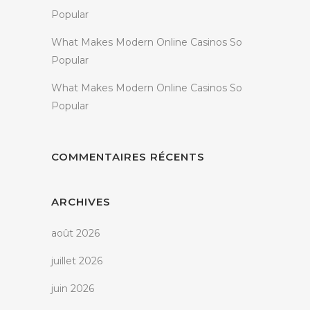
Popular
What Makes Modern Online Casinos So
Popular
What Makes Modern Online Casinos So
Popular
COMMENTAIRES RÉCENTS
ARCHIVES
août 2026
juillet 2026
juin 2026