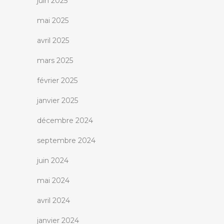
juin 2025
mai 2025
avril 2025
mars 2025
février 2025
janvier 2025
décembre 2024
septembre 2024
juin 2024
mai 2024
avril 2024
janvier 2024