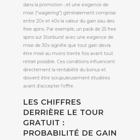
dans la promotion ; et une exigence de
mise (“wagering”) généralement comprise
entre 20x et 40x la valeur du gain issu des
free spins. Par exemple, un pack de 25 free
spins sur
Starburst
avec une exigence de
mise de 30x signifie que tout gain devra
être misé au moins trente fois avant tout
retrait possible. Ces conditions influencent
directement la rentabilité du bonus et
doivent être scrupuleusement étudiées
avant d’accepter l’offre.
LES CHIFFRES
DERRIÈRE LE TOUR
GRATUIT :
PROBABILITÉ DE GAIN