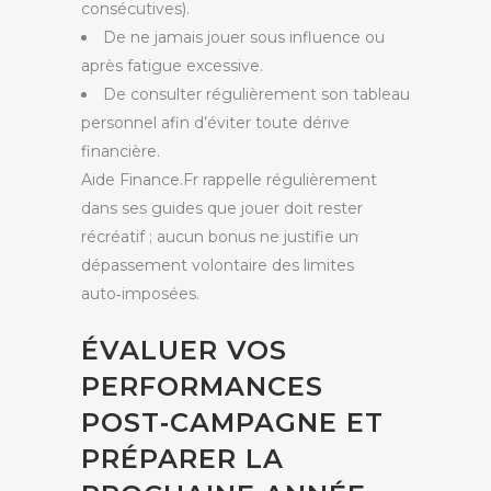
consécutives).
De ne jamais jouer sous influence ou
après fatigue excessive.
De consulter régulièrement son tableau
personnel afin d’éviter toute dérive
financière.
Aide Finance.Fr rappelle régulièrement
dans ses guides que jouer doit rester
récréatif ; aucun bonus ne justifie un
dépassement volontaire des limites
auto‑imposées.
ÉVALUER VOS
PERFORMANCES
POST‑CAMPAGNE ET
PRÉPARER LA