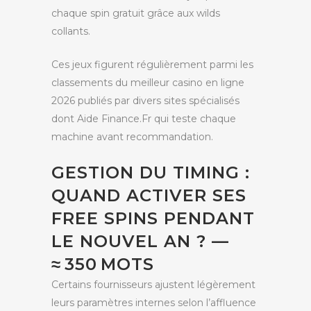
chaque spin gratuit grâce aux wilds
collants.
Ces jeux figurent régulièrement parmi les
classements du meilleur casino en ligne
2026 publiés par divers sites spécialisés
dont Aide Finance.Fr qui teste chaque
machine avant recommandation.
GESTION DU TIMING :
QUAND ACTIVER SES
FREE SPINS PENDANT
LE NOUVEL AN ? —
≈ 350 MOTS
Certains fournisseurs ajustent légèrement
leurs paramètres internes selon l’affluence