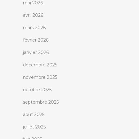
mai 2026
avril 2026
mars 2026
février 2026
janvier 2026
décembre 2025
novembre 2025
octobre 2025
septembre 2025
août 2025
juillet 2025