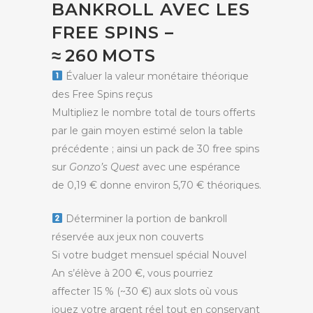
BANKROLL AVEC LES
FREE SPINS –
≈ 260 MOTS
Évaluer la valeur monétaire théorique
des Free Spins reçus
Multipliez le nombre total de tours offerts
par le gain moyen estimé selon la table
précédente ; ainsi un pack de 30 free spins
sur
Gonzo’s Quest
avec une espérance
de 0,19 € donne environ 5,70 € théoriques.
Déterminer la portion de bankroll
réservée aux jeux non couverts
Si votre budget mensuel spécial Nouvel
An s’élève à 200 €, vous pourriez
affecter 15 % (~30 €) aux slots où vous
jouez votre argent réel tout en conservant