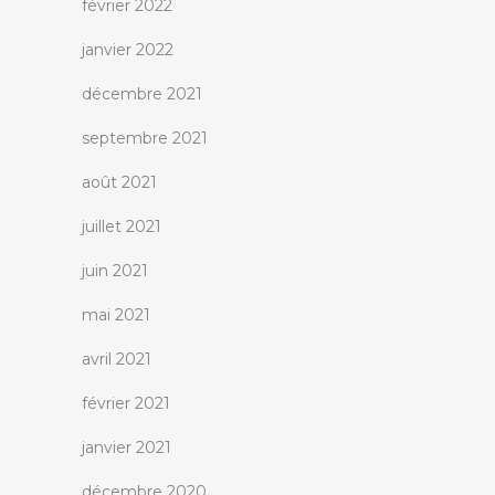
février 2022
janvier 2022
décembre 2021
septembre 2021
août 2021
juillet 2021
juin 2021
mai 2021
avril 2021
février 2021
janvier 2021
décembre 2020