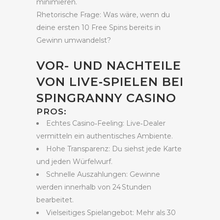
minimieren.
Rhetorische Frage: Was wäre, wenn du
deine ersten 10 Free Spins bereits in
Gewinn umwandelst?
VOR- UND NACHTEILE
VON LIVE‑SPIELEN BEI
SPINGRANNY CASINO
PROS:
Echtes Casino‑Feeling: Live‑Dealer
vermitteln ein authentisches Ambiente.
Hohe Transparenz: Du siehst jede Karte
und jeden Würfelwurf.
Schnelle Auszahlungen: Gewinne
werden innerhalb von 24 Stunden
bearbeitet.
Vielseitiges Spielangebot: Mehr als 30