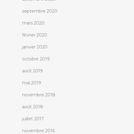
septembre 2020
mars 2020
février 2020
janvier 2020
octobre 2019
août 2019
mai 2019
novembre 2018
août 2018
juillet 2017
novembre 2016