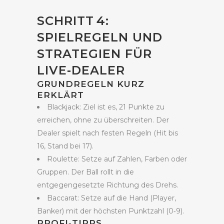
SCHRITT 4:
SPIELREGELN UND
STRATEGIEN FÜR
LIVE‑DEALER
GRUNDREGELN KURZ
ERKLÄRT
Blackjack: Ziel ist es, 21 Punkte zu
erreichen, ohne zu überschreiten. Der
Dealer spielt nach festen Regeln (Hit bis
16, Stand bei 17).
Roulette: Setze auf Zahlen, Farben oder
Gruppen. Der Ball rollt in die
entgegengesetzte Richtung des Drehs.
Baccarat: Setze auf die Hand (Player,
Banker) mit der höchsten Punktzahl (0‑9).
PROFI‑TIPPS