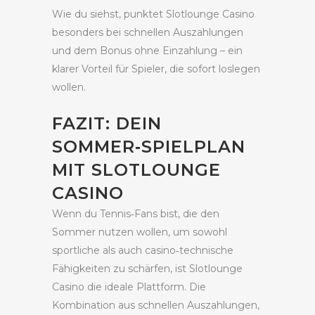
Wie du siehst, punktet Slotlounge Casino
besonders bei schnellen Auszahlungen
und dem Bonus ohne Einzahlung – ein
klarer Vorteil für Spieler, die sofort loslegen
wollen.
FAZIT: DEIN
SOMMER‑SPIELPLAN
MIT SLOTLOUNGE
CASINO
Wenn du Tennis‑Fans bist, die den
Sommer nutzen wollen, um sowohl
sportliche als auch casino‑technische
Fähigkeiten zu schärfen, ist Slotlounge
Casino die ideale Plattform. Die
Kombination aus schnellen Auszahlungen,