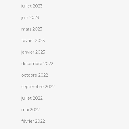
juillet 2023
juin 2023
mars 2023
février 2023
janvier 2023
décembre 2022
octobre 2022
septembre 2022
juillet 2022
mai 2022
février 2022