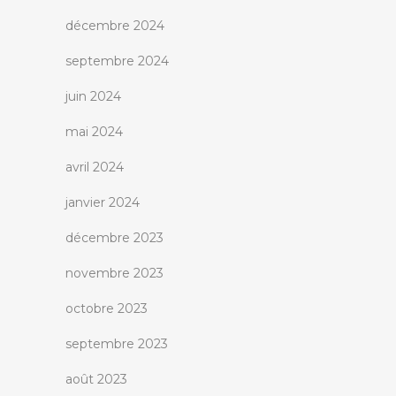
décembre 2024
septembre 2024
juin 2024
mai 2024
avril 2024
janvier 2024
décembre 2023
novembre 2023
octobre 2023
septembre 2023
août 2023