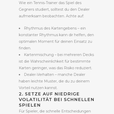
Wie ein Tennis‑Trainer das Spiel des
Gegners studiert, solltest du den Dealer
aufmerksam beobachten. Achte auf:
Rhythmus des Kartengebens – ein
konstanter Rhythmus kann dir helfen, den
optimalen Moment für deinen Einsatz zu
finden.
Kartenmischung – bei mehreren Decks
ist die Wahrscheinlichkeit für bestimmte
Karten geringer, was das Risiko reduziert.
Dealer‑Verhalten – manche Dealer
haben leichte Muster, die du zu deinem
Vorteil nutzen kannst.
2. SETZE AUF NIEDRIGE
VOLATILITÄT BEI SCHNELLEN
SPIELEN
Für Spieler, die schnelle Entscheidungen