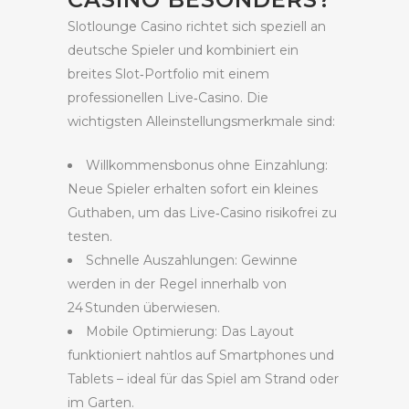
Slotlounge Casino richtet sich speziell an
deutsche Spieler und kombiniert ein
breites Slot‑Portfolio mit einem
professionellen Live‑Casino. Die
wichtigsten Alleinstellungsmerkmale sind:
Willkommensbonus ohne Einzahlung:
Neue Spieler erhalten sofort ein kleines
Guthaben, um das Live‑Casino risikofrei zu
testen.
Schnelle Auszahlungen: Gewinne
werden in der Regel innerhalb von
24 Stunden überwiesen.
Mobile Optimierung: Das Layout
funktioniert nahtlos auf Smartphones und
Tablets – ideal für das Spiel am Strand oder
im Garten.