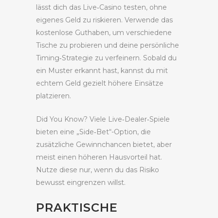
lässt dich das Live‑Casino testen, ohne
eigenes Geld zu riskieren. Verwende das
kostenlose Guthaben, um verschiedene
Tische zu probieren und deine persönliche
Timing‑Strategie zu verfeinern. Sobald du
ein Muster erkannt hast, kannst du mit
echtem Geld gezielt höhere Einsätze
platzieren.
Did You Know? Viele Live‑Dealer‑Spiele
bieten eine „Side‑Bet“-Option, die
zusätzliche Gewinnchancen bietet, aber
meist einen höheren Hausvorteil hat.
Nutze diese nur, wenn du das Risiko
bewusst eingrenzen willst.
PRAKTISCHE