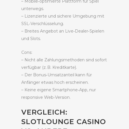
– Mobile‑optimierte Plattform für Spiel
unterwegs.
– Lizenzierte und sichere Umgebung mit
SSL‑Verschlüsselung.
– Breites Angebot an Live‑Dealer‑Spielen
und Slots.
Cons:
– Nicht alle Zahlungsmethoden sind sofort
verfügbar (z. B. Kreditkarte).
– Der Bonus‑Umsatzanteil kann für
Anfänger etwas hoch erscheinen.
– Keine eigene Smartphone‑App, nur
responsive Web‑Version.
VERGLEICH:
SLOTLOUNGE CASINO