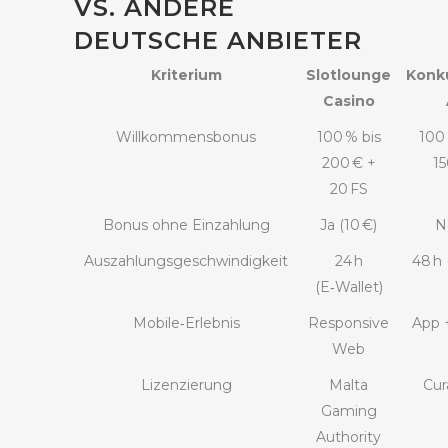
VS. ANDERE
DEUTSCHE ANBIETER
Kriterium
Slotlounge
Konk
Casino
Willkommensbonus
100 % bis
100 
200 € +
15
20 FS
Bonus ohne Einzahlung
Ja (10 €)
N
Auszahlungsgeschwindigkeit
24 h
48 h 
(E‑Wallet)
Mobile‑Erlebnis
Responsive
App 
Web
Lizenzierung
Malta
Cur
Gaming
Authority