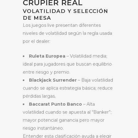
CRUPIER REAL
VOLATILIDAD Y SELECCIÓN
DE MESA
Los juegos live presentan diferentes
niveles de volatilidad según la regla usada
por el dealer:
Ruleta Europea
– Volatilidad media;
ideal para jugadores que buscan equilibrio
entre riesgo y premio.
Blackjack Surrender
– Baja volatilidad
cuando se aplica estrategia básica; reduce
pérdidas largas.
Baccarat Punto Banco
– Alta
volatilidad cuando se apuesta al “Banker”;
mayor potencial ganancia pero mayor
riesgo instantáneo.
Entender esta clasificación ayuda a elegir