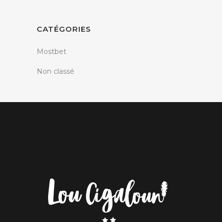
CATÉGORIES
Mostbet
Non classé