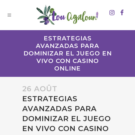
ESTRATEGIAS
AVANZADAS PARA
DOMINIZAR EL JUEGO EN
VIVO CON CASINO
ONLINE
26 AOÛT
ESTRATEGIAS
AVANZADAS PARA
DOMINIZAR EL JUEGO
EN VIVO CON CASINO