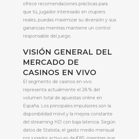
ofrece recomendaciones prácticas para
que tú, jugador interesado en crupiers
reales, puedas maximizar su diversión y sus
ganancias mientras mantiene un control
responsable del juego.
VISIÓN GENERAL DEL
MERCADO DE
CASINOS EN VIVO
El segmento de casinos en vivo
representa actualmente el 28 % del
volumen total de apuestas online en
España. Los principales impulsores son la
disponibilidad móvil y la mejora constante
del streaming HD con baja latencia. Según
datos de Statista, el gasto medio mensual
por jugador activo es de €85, mientras que