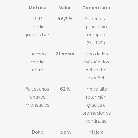
Métrica
Valor
Comentario
RTP
96,3 %
Superior al
medio
promedio
juegos live
europeo
(95‑96%).
Tiempo
21 horas
Uno de los
medio
más rápidos
retiro
del sector
español.
% usuarios
62 %
Indica alta
activos
retención
mensuales
gracias a
promociones
continuas.
Bono
150 %
Mejora