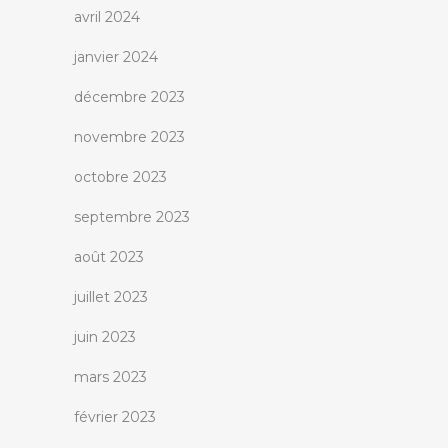
avril 2024
janvier 2024
décembre 2023
novembre 2023
octobre 2023
septembre 2023
août 2023
juillet 2023
juin 2023
mars 2023
février 2023