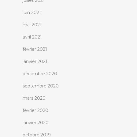
juillet 2021
juin 2021
mai 2021
avril 2021
février 2021
janvier 2021
décembre 2020
septembre 2020
mars 2020
février 2020
janvier 2020
octobre 2019