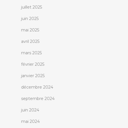
juillet 2025
juin 2025
mai 2025
avril 2025
mars 2025
février 2025
janvier 2025
décembre 2024
septembre 2024
juin 2024
mai 2024