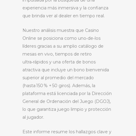
impulsada por la búsqueda de una
experiencia más inmersiva y la confianza
que brinda ver al dealer en tiempo real.
Nuestro análisis muestra que Casino
Online se posiciona como uno‑de‑los
líderes gracias a su amplio catálogo de
mesas en vivo, tiempos de retiro
ultra‑rápidos y una oferta de bonos
atractiva que incluye un bono bienvenida
superior al promedio del mercado
(hasta 150 % + 50 giros). Además, la
plataforma está licenciada por la Dirección
General de Ordenación del Juego (DGOJ),
lo que garantiza juego limpio y protección
al jugador.
Este informe resume los hallazgos clave y