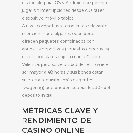
disponible para iOS y Android que permite
jugar sin interrupciones desde cualquier
dispositivo móvil o tablet.
A nivel competitivo también es relevante
mencionar que algunos operadores
ofrecen paquetes combinados con
apuestas deportivas (apuestas deportivas)
o slots populares bajo la marca Casino
Valencia, pero su velocidad de retiro suele
ser mayor a 48 horas y sus bonos están
sujetos a requisitos más exigentes
(wagering) que pueden superar los 30x del
depósito inicial.
MÉTRICAS CLAVE Y
RENDIMIENTO DE
CASINO ONLINE