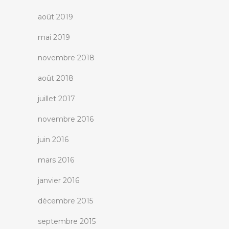
août 2019
mai 2019
novembre 2018
août 2018
juillet 2017
novembre 2016
juin 2016
mars 2016
janvier 2016
décembre 2015
septembre 2015