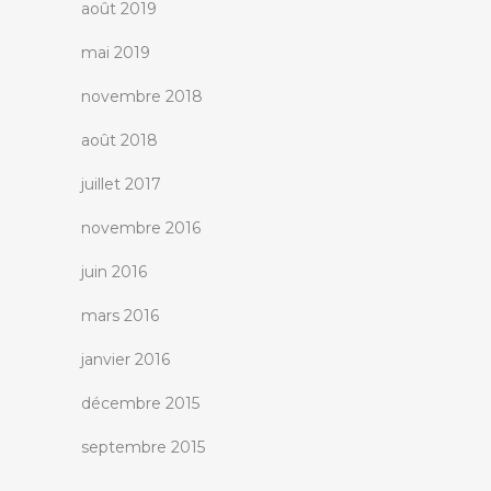
août 2019
mai 2019
novembre 2018
août 2018
juillet 2017
novembre 2016
juin 2016
mars 2016
janvier 2016
décembre 2015
septembre 2015