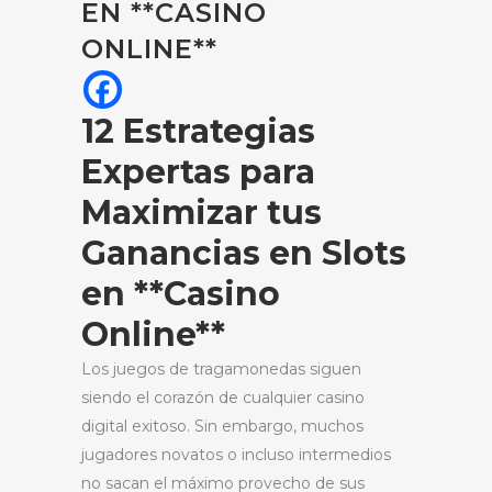
EN **CASINO
ONLINE**
12 Estrategias
Expertas para
Maximizar tus
Ganancias en Slots
en **Casino
Online**
Los juegos de tragamonedas siguen
siendo el corazón de cualquier casino
digital exitoso. Sin embargo, muchos
jugadores novatos o incluso intermedios
no sacan el máximo provecho de sus