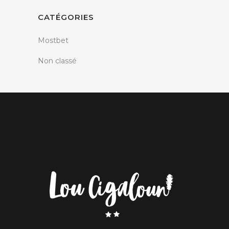
CATÉGORIES
Mostbet
Non classé