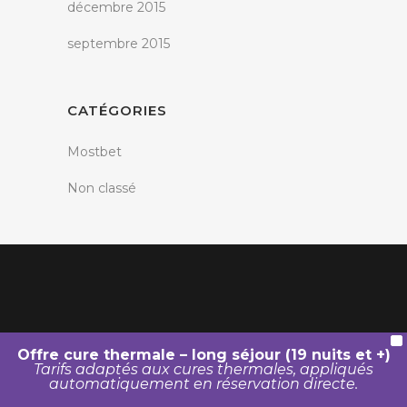
décembre 2015
septembre 2015
CATÉGORIES
Mostbet
Non classé
X
Offre cure thermale – long séjour (19 nuits et +)
Tarifs adaptés aux cures thermales, appliqués
automatiquement en réservation directe.