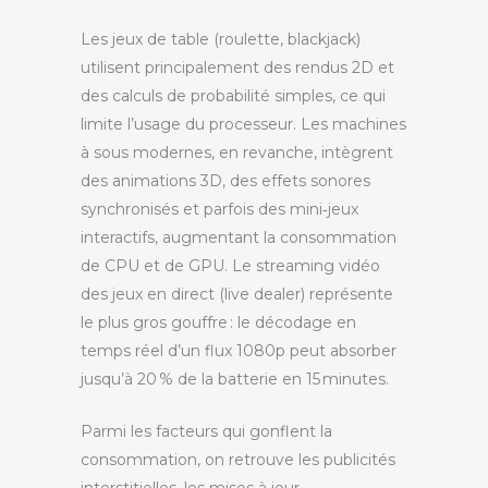
Les jeux de table (roulette, blackjack)
utilisent principalement des rendus 2D et
des calculs de probabilité simples, ce qui
limite l’usage du processeur. Les machines
à sous modernes, en revanche, intègrent
des animations 3D, des effets sonores
synchronisés et parfois des mini‑jeux
interactifs, augmentant la consommation
de CPU et de GPU. Le streaming vidéo
des jeux en direct (live dealer) représente
le plus gros gouffre : le décodage en
temps réel d’un flux 1080p peut absorber
jusqu’à 20 % de la batterie en 15 minutes.
Parmi les facteurs qui gonflent la
consommation, on retrouve les publicités