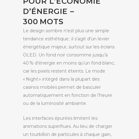
POUR L’ÉCONOMIE
D’ÉNERGIE –
300 MOTS
Le design sombre n’est plus une simple
tendance esthétique ; il s’agit d’un levier
énergétique majeur, surtout sur les écrans
OLED. Un fond noir consomme jusqu’à
40 % d’énergie en moins qu’un fond blanc,
car les pixels restent éteints. Le mode
« Night » intégré dans la plupart des
casinos mobiles permet de basculer
automatiquement en fonction de l’heure
ou de la luminosité ambiante.
Les interfaces épurées limitent les
animations superflues. Au lieu de charger
un tourbillon de particules à chaque gain,