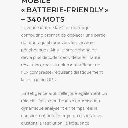
MOBILE
« BATTERIE‑FRIENDLY »
– 340 MOTS
L’avènement de la 5G et de l’edge
computing promet de déplacer une partie
du rendu graphique vers les serveurs
périphériques. Ainsi, le smartphone ne
devra plus décoder des vidéos en haute
résolution, mais simplement afficher un
flux compressé, réduisant drastiquement
la charge du GPU.
L’intelligence artificielle joue également un
rôle clé. Des algorithmes d’optimisation
dynamique analysent en temps réel la
consommation d’énergie du dispositif et
ajustent la résolution, la fréquence