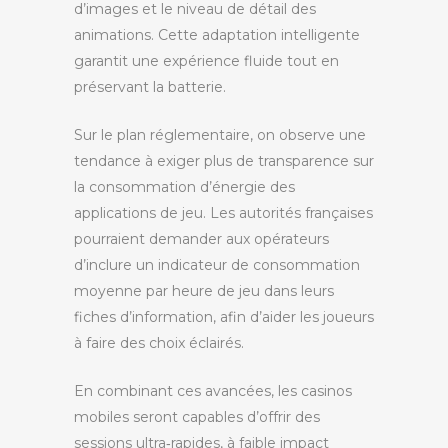
d’images et le niveau de détail des
animations. Cette adaptation intelligente
garantit une expérience fluide tout en
préservant la batterie.
Sur le plan réglementaire, on observe une
tendance à exiger plus de transparence sur
la consommation d’énergie des
applications de jeu. Les autorités françaises
pourraient demander aux opérateurs
d’inclure un indicateur de consommation
moyenne par heure de jeu dans leurs
fiches d’information, afin d’aider les joueurs
à faire des choix éclairés.
En combinant ces avancées, les casinos
mobiles seront capables d’offrir des
sessions ultra‑rapides, à faible impact