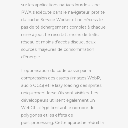
sur les applications natives lourdes. Une
PWA s’exécute dans le navigateur, profite
du cache Service Worker et ne nécessite
pas de téléchargement complet à chaque
mise à jour. Le résultat : moins de trafic
réseau et moins d’accès disque, deux
sources majeures de consommation
d’énergie.
L’optimisation du code passe par la
compression des assets (images WebP,
audio OGG) et le lazy‑loading des sprites
uniquement lorsqu’ils sont visibles. Les
développeurs utilisent également un
WebGL allégé, limitant le nombre de
polygones et les effets de
post‑processing. Cette approche réduit la