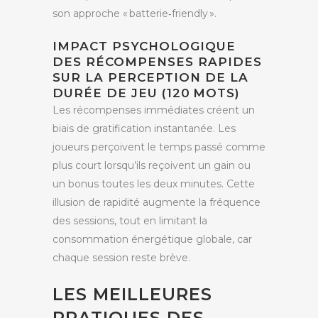
son approche « batterie‑friendly ».
IMPACT PSYCHOLOGIQUE
DES RÉCOMPENSES RAPIDES
SUR LA PERCEPTION DE LA
DURÉE DE JEU (120 MOTS)
Les récompenses immédiates créent un
biais de gratification instantanée. Les
joueurs perçoivent le temps passé comme
plus court lorsqu’ils reçoivent un gain ou
un bonus toutes les deux minutes. Cette
illusion de rapidité augmente la fréquence
des sessions, tout en limitant la
consommation énergétique globale, car
chaque session reste brève.
LES MEILLEURES
PRATIQUES DES