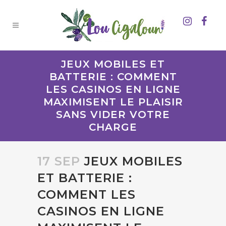
JEUX MOBILES ET
BATTERIE : COMMENT
LES CASINOS EN LIGNE
MAXIMISENT LE PLAISIR
SANS VIDER VOTRE
CHARGE
17 SEP
JEUX MOBILES
ET BATTERIE :
COMMENT LES
CASINOS EN LIGNE