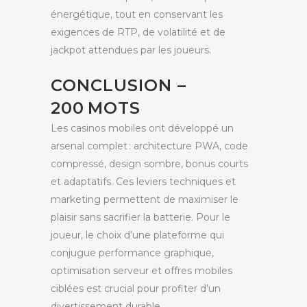
énergétique, tout en conservant les
exigences de RTP, de volatilité et de
jackpot attendues par les joueurs.
CONCLUSION –
200 MOTS
Les casinos mobiles ont développé un
arsenal complet : architecture PWA, code
compressé, design sombre, bonus courts
et adaptatifs. Ces leviers techniques et
marketing permettent de maximiser le
plaisir sans sacrifier la batterie. Pour le
joueur, le choix d’une plateforme qui
conjugue performance graphique,
optimisation serveur et offres mobiles
ciblées est crucial pour profiter d’un
divertissement durable.