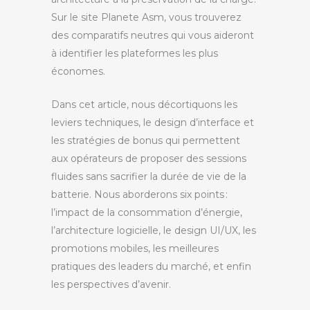
Sur le site Planete Asm, vous trouverez
des comparatifs neutres qui vous aideront
à identifier les plateformes les plus
économes.
Dans cet article, nous décortiquons les
leviers techniques, le design d’interface et
les stratégies de bonus qui permettent
aux opérateurs de proposer des sessions
fluides sans sacrifier la durée de vie de la
batterie. Nous aborderons six points :
l’impact de la consommation d’énergie,
l’architecture logicielle, le design UI/UX, les
promotions mobiles, les meilleures
pratiques des leaders du marché, et enfin
les perspectives d’avenir.