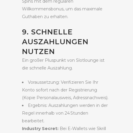
Spins mit dem regulären
Willkommensbonus, um das maximale
Guthaben zu erhalten.
9. SCHNELLE
AUSZAHLUNGEN
NUTZEN
Ein großer Pluspunkt von Slotlounge ist
die schnelle Auszahlung.
Voraussetzung: Verifizieren Sie Ihr
Konto sofort nach der Registrierung
(Kopie Personalausweis, Adressnachweis).
Ergebnis: Auszahlungen werden in der
Regel innerhalb von 24 Stunden
bearbeitet.
Industry Secret:
Bei E‑Wallets wie Skrill