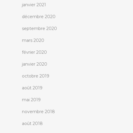
janvier 2021
décembre 2020
septembre 2020
mars 2020
février 2020
janvier 2020
octobre 2019
août 2019
mai 2019
novembre 2018
août 2018