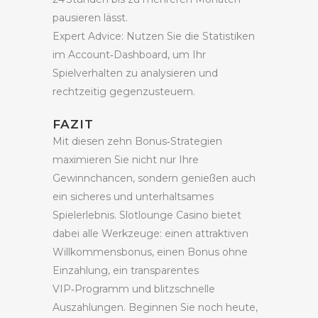
pausieren lässt.
Expert Advice: Nutzen Sie die Statistiken
im Account‑Dashboard, um Ihr
Spielverhalten zu analysieren und
rechtzeitig gegenzusteuern.
FAZIT
Mit diesen zehn Bonus‑Strategien
maximieren Sie nicht nur Ihre
Gewinnchancen, sondern genießen auch
ein sicheres und unterhaltsames
Spielerlebnis. Slotlounge Casino bietet
dabei alle Werkzeuge: einen attraktiven
Willkommensbonus, einen Bonus ohne
Einzahlung, ein transparentes
VIP‑Programm und blitzschnelle
Auszahlungen. Beginnen Sie noch heute,