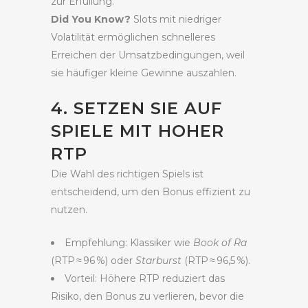
zur Erfüllung.
Did You Know?
Slots mit niedriger
Volatilität ermöglichen schnelleres
Erreichen der Umsatzbedingungen, weil
sie häufiger kleine Gewinne auszahlen.
4. SETZEN SIE AUF
SPIELE MIT HOHER
RTP
Die Wahl des richtigen Spiels ist
entscheidend, um den Bonus effizient zu
nutzen.
Empfehlung: Klassiker wie
Book of Ra
(RTP ≈ 96 %) oder
Starburst
(RTP ≈ 96,5 %).
Vorteil: Höhere RTP reduziert das
Risiko, den Bonus zu verlieren, bevor die