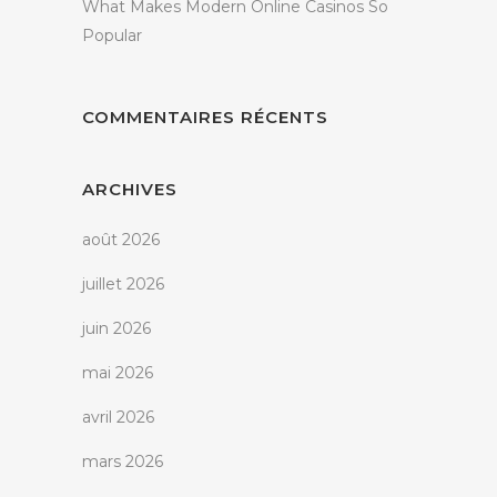
What Makes Modern Online Casinos So
Popular
COMMENTAIRES RÉCENTS
ARCHIVES
août 2026
juillet 2026
juin 2026
mai 2026
avril 2026
mars 2026