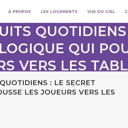
À PROPOS
LES LOGEMENTS
VUE DU CIEL
UITS QUOTIDIENS 
LOGIQUE QUI POU
S VERS LES TABL
QUOTIDIENS : LE SECRET
USSE LES JOUEURS VERS LES