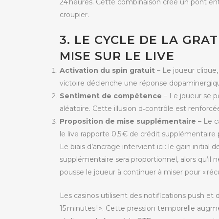
24 heures. Cette combinaison crée un pont entre
croupier.
3. LE CYCLE DE LA GRAT
MISE SUR LE LIVE
Activation du spin gratuit
– Le joueur clique,
victoire déclenche une réponse dopaminergiq
Sentiment de compétence
– Le joueur se pe
aléatoire. Cette illusion d‑contrôle est renforcé
Proposition de mise supplémentaire
– Le c
le live rapporte 0,5 € de crédit supplémentaire
Le biais d’ancrage intervient ici : le gain initia
supplémentaire sera proportionnel, alors qu’il ne
pousse le joueur à continuer à miser pour « ré
Les casinos utilisent des notifications push et 
15 minutes ! ». Cette pression temporelle augme