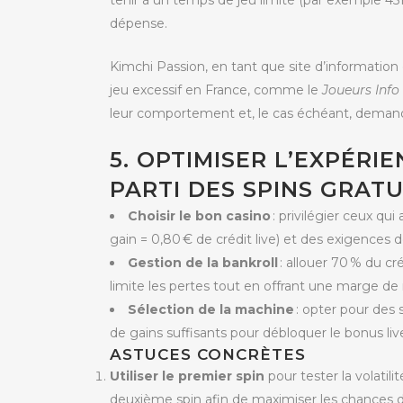
dépense.
Kimchi Passion, en tant que site d’information
jeu excessif en France, comme le
Joueurs Info
leur comportement et, le cas échéant, demande
5. OPTIMISER L’EXPÉRI
PARTI DES SPINS GRATU
Choisir le bon casino
: privilégier ceux qui
gain = 0,80 € de crédit live) et des exigences d
Gestion de la bankroll
: allouer 70 % du cré
limite les pertes tout en offrant une marge de
Sélection de la machine
: opter pour des 
de gains suffisants pour débloquer le bonus liv
ASTUCES CONCRÈTES
Utiliser le premier spin
pour tester la volatili
deuxième spin afin de maximiser les chances d