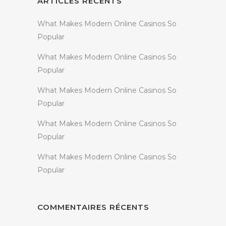
ARTICLES RÉCENTS
What Makes Modern Online Casinos So
Popular
What Makes Modern Online Casinos So
Popular
What Makes Modern Online Casinos So
Popular
What Makes Modern Online Casinos So
Popular
What Makes Modern Online Casinos So
Popular
COMMENTAIRES RÉCENTS