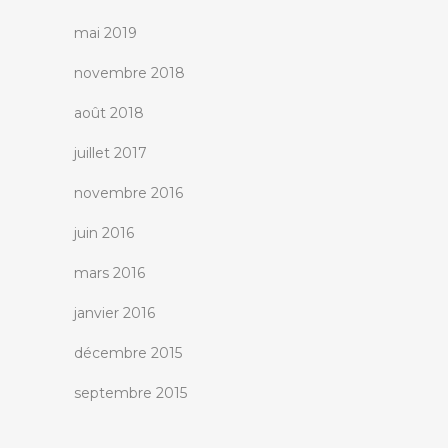
mai 2019
novembre 2018
août 2018
juillet 2017
novembre 2016
juin 2016
mars 2016
janvier 2016
décembre 2015
septembre 2015