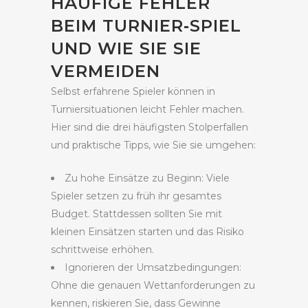
HÄUFIGE FEHLER
BEIM TURNIER‑SPIEL
UND WIE SIE SIE
VERMEIDEN
Selbst erfahrene Spieler können in
Turniersituationen leicht Fehler machen.
Hier sind die drei häufigsten Stolperfallen
und praktische Tipps, wie Sie sie umgehen:
Zu hohe Einsätze zu Beginn: Viele
Spieler setzen zu früh ihr gesamtes
Budget. Stattdessen sollten Sie mit
kleinen Einsätzen starten und das Risiko
schrittweise erhöhen.
Ignorieren der Umsatzbedingungen:
Ohne die genauen Wettanforderungen zu
kennen, riskieren Sie, dass Gewinne