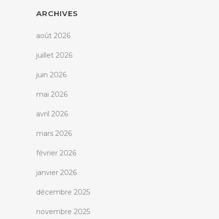
ARCHIVES
août 2026
juillet 2026
juin 2026
mai 2026
avril 2026
mars 2026
février 2026
janvier 2026
décembre 2025
novembre 2025