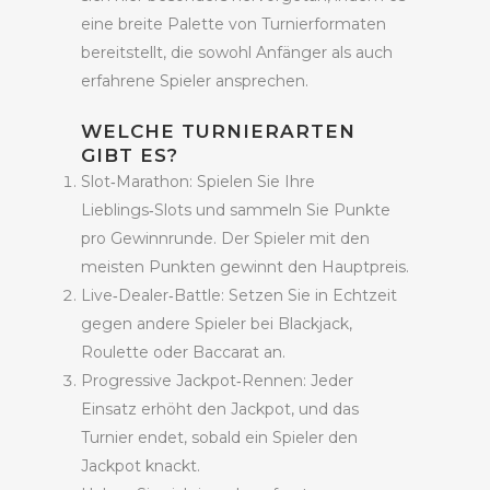
eine breite Palette von Turnierformaten
bereitstellt, die sowohl Anfänger als auch
erfahrene Spieler ansprechen.
WELCHE TURNIERARTEN
GIBT ES?
Slot‑Marathon: Spielen Sie Ihre
Lieblings‑Slots und sammeln Sie Punkte
pro Gewinnrunde. Der Spieler mit den
meisten Punkten gewinnt den Hauptpreis.
Live‑Dealer‑Battle: Setzen Sie in Echtzeit
gegen andere Spieler bei Blackjack,
Roulette oder Baccarat an.
Progressive Jackpot‑Rennen: Jeder
Einsatz erhöht den Jackpot, und das
Turnier endet, sobald ein Spieler den
Jackpot knackt.