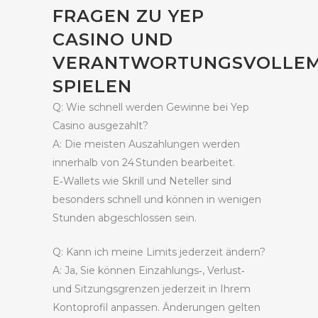
FRAGEN ZU YEP
CASINO UND
VERANTWORTUNGSVOLLE
SPIELEN
Q: Wie schnell werden Gewinne bei Yep
Casino ausgezahlt?
A: Die meisten Auszahlungen werden
innerhalb von 24 Stunden bearbeitet.
E‑Wallets wie Skrill und Neteller sind
besonders schnell und können in wenigen
Stunden abgeschlossen sein.
Q: Kann ich meine Limits jederzeit ändern?
A: Ja, Sie können Einzahlungs‑, Verlust‑
und Sitzungsgrenzen jederzeit in Ihrem
Kontoprofil anpassen. Änderungen gelten