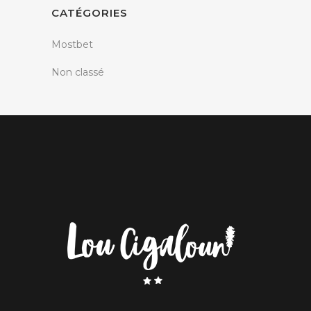
CATÉGORIES
Mostbet
Non classé