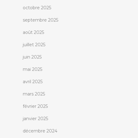
octobre 2025
septembre 2025
août 2025
juillet 2025
juin 2025
mai 2025
avril 2025
mars 2025
février 2025
janvier 2025
décembre 2024