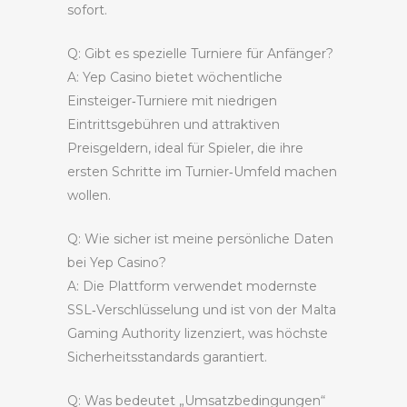
sofort.
Q: Gibt es spezielle Turniere für Anfänger?
A: Yep Casino bietet wöchentliche
Einsteiger‑Turniere mit niedrigen
Eintrittsgebühren und attraktiven
Preisgeldern, ideal für Spieler, die ihre
ersten Schritte im Turnier‑Umfeld machen
wollen.
Q: Wie sicher ist meine persönliche Daten
bei Yep Casino?
A: Die Plattform verwendet modernste
SSL‑Verschlüsselung und ist von der Malta
Gaming Authority lizenziert, was höchste
Sicherheitsstandards garantiert.
Q: Was bedeutet „Umsatzbedingungen“