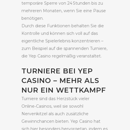
temporäre Sperre von 24 Stunden bis zu
mehreren Monaten, wenn Sie eine Pause
benötigen.
Durch diese Funktionen behalten Sie die
Kontrolle und können sich voll auf das
eigentliche Spielerlebnis konzentrieren –
zum Beispiel auf die spannenden Turniere,
die Yep Casino regelmäßig veranstaltet.
TURNIERE BEI YEP
CASINO – MEHR ALS
NUR EIN WETTKAMPF
Turniere sind das Herzstück vieler
Online‑Casinos, weil sie sowohl
Nervenkitzel als auch zusätzliche
Gewinnchancen bieten. Yep Casino hat
sich hier besonders hervorgetan, indem es