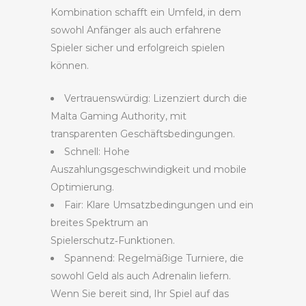
Kombination schafft ein Umfeld, in dem
sowohl Anfänger als auch erfahrene
Spieler sicher und erfolgreich spielen
können.
Vertrauenswürdig: Lizenziert durch die
Malta Gaming Authority, mit
transparenten Geschäftsbedingungen.
Schnell: Hohe
Auszahlungsgeschwindigkeit und mobile
Optimierung.
Fair: Klare Umsatzbedingungen und ein
breites Spektrum an
Spielerschutz‑Funktionen.
Spannend: Regelmäßige Turniere, die
sowohl Geld als auch Adrenalin liefern.
Wenn Sie bereit sind, Ihr Spiel auf das