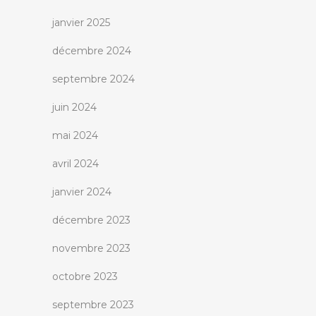
janvier 2025
décembre 2024
septembre 2024
juin 2024
mai 2024
avril 2024
janvier 2024
décembre 2023
novembre 2023
octobre 2023
septembre 2023