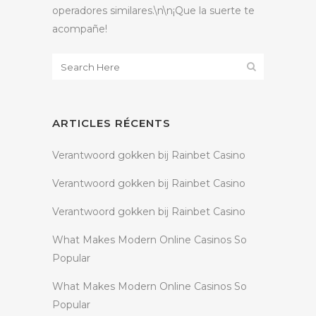
operadores similares.\n\n¡Que la suerte te
acompañe!
ARTICLES RÉCENTS
Verantwoord gokken bij Rainbet Casino
Verantwoord gokken bij Rainbet Casino
Verantwoord gokken bij Rainbet Casino
What Makes Modern Online Casinos So
Popular
What Makes Modern Online Casinos So
Popular