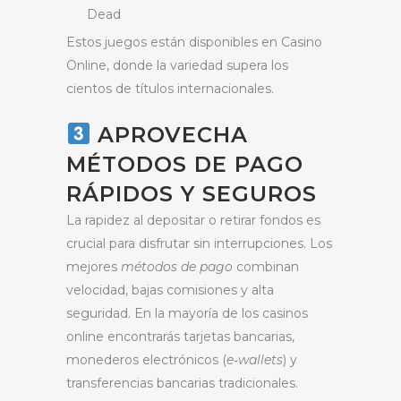
Dead
Estos juegos están disponibles en Casino
Online, donde la variedad supera los
cientos de títulos internacionales.
APROVECHA
MÉTODOS DE PAGO
RÁPIDOS Y SEGUROS
La rapidez al depositar o retirar fondos es
crucial para disfrutar sin interrupciones. Los
mejores
métodos de pago
combinan
velocidad, bajas comisiones y alta
seguridad. En la mayoría de los casinos
online encontrarás tarjetas bancarias,
monederos electrónicos (
e‑wallets
) y
transferencias bancarias tradicionales.