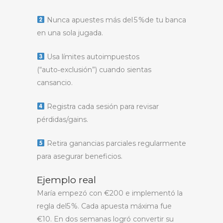
Nunca apuestes más del 5 %​de tu banca
en una sola jugada.
Usa límites autoimpuestos
(“auto‑exclusión”) cuando sientas
cansancio.
Registra cada sesión para revisar
pérdidas/gains.
Retira ganancias parciales regularmente
para asegurar beneficios.
Ejemplo real
María empezó con €200 e implementó la
regla del​5 %. Cada apuesta máxima fue
€10.​ En dos semanas logró convertir su