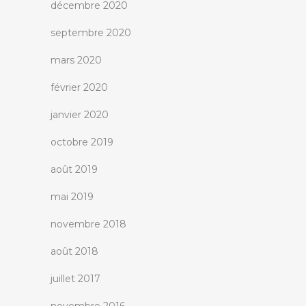
décembre 2020
septembre 2020
mars 2020
février 2020
janvier 2020
octobre 2019
août 2019
mai 2019
novembre 2018
août 2018
juillet 2017