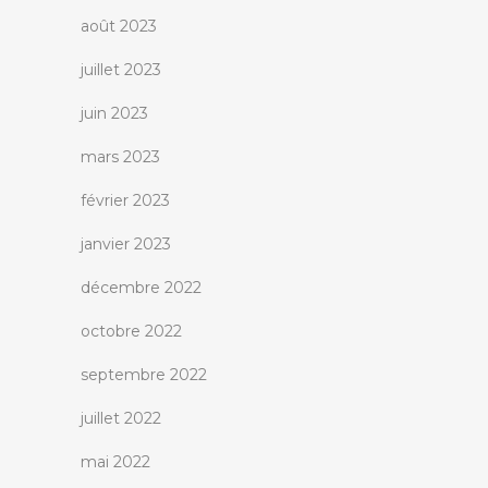
août 2023
juillet 2023
juin 2023
mars 2023
février 2023
janvier 2023
décembre 2022
octobre 2022
septembre 2022
juillet 2022
mai 2022