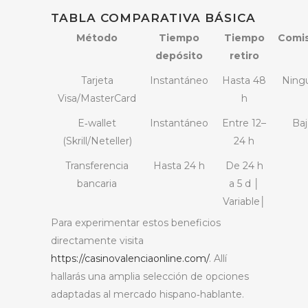
TABLA COMPARATIVA BÁSICA
Método
Tiempo
Tiempo
Comi
depósito
retiro
Tarjeta
Instantáneo
Hasta 48
Ning
Visa/MasterCard
h
E‑wallet
Instantáneo
Entre 12–
Baj
(Skrill/Neteller)
24 h
Transferencia
Hasta 24 h
De 24 h
bancaria
a 5 d │
Variable│
Para experimentar estos beneficios
directamente visita
https://casinovalenciaonline.com/
. Allí
hallarás una amplia selección de opciones
adaptadas al mercado hispano‑hablante.