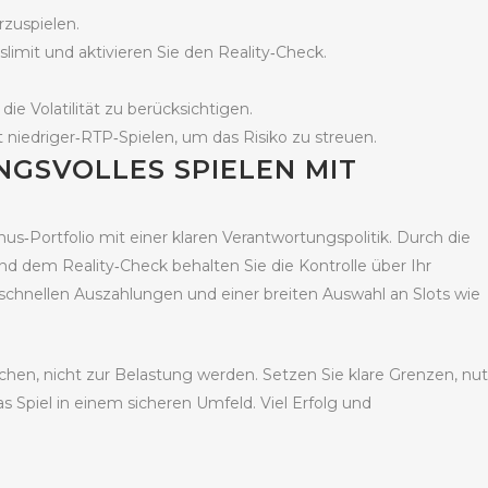
rzuspielen.
limit und aktivieren Sie den Reality‑Check.
ie Volatilität zu berücksichtigen.
 niedriger‑RTP‑Spielen, um das Risiko zu streuen.
NGSVOLLES SPIELEN MIT
nus‑Portfolio mit einer klaren Verantwortungspolitik. Durch die
nd dem Reality‑Check behalten Sie die Kontrolle über Ihr
on schnellen Auszahlungen und einer breiten Auswahl an Slots wie
chen, nicht zur Belastung werden. Setzen Sie klare Grenzen, nu
s Spiel in einem sicheren Umfeld. Viel Erfolg und