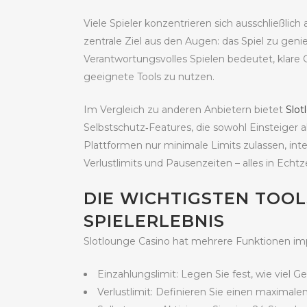
Viele Spieler konzentrieren sich ausschließli
zentrale Ziel aus den Augen: das Spiel zu gen
Verantwortungsvolles Spielen bedeutet, klare
geeignete Tools zu nutzen.
Im Vergleich zu anderen Anbietern bietet
Slot
Selbstschutz‑Features, die sowohl Einsteiger
Plattformen nur minimale Limits zulassen, inte
Verlustlimits und Pausenzeiten – alles in Echt
DIE WICHTIGSTEN TOOL
SPIELERLEBNIS
Slotlounge Casino hat mehrere Funktionen impl
Einzahlungslimit: Legen Sie fest, wie viel 
Verlustlimit: Definieren Sie einen maximalen