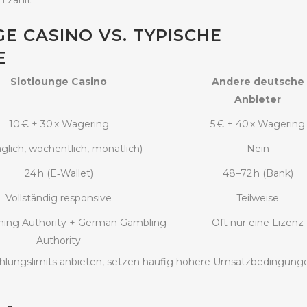
E CASINO VS. TYPISCHE
E
Slotlounge Casino
Andere deutsche
Anbieter
10 € + 30 x Wagering
5 € + 40 x Wagering
äglich, wöchentlich, monatlich)
Nein
24 h (E‑Wallet)
48–72 h (Bank)
Vollständig responsive
Teilweise
ing Authority + German Gambling
Oft nur eine Lizenz
Authority
ahlungslimits anbieten, setzen häufig höhere Umsatzbedingung