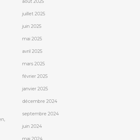
août 2025
juillet 2025
juin 2025
mai 2025
avril 2025
mars 2025
février 2025
janvier 2025
décembre 2024
septembre 2024
en,
juin 2024
mai 2024