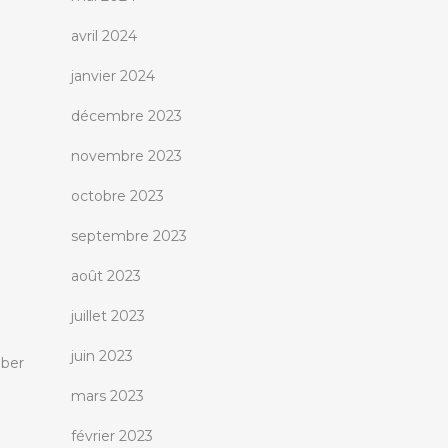
avril 2024
janvier 2024
décembre 2023
novembre 2023
octobre 2023
septembre 2023
août 2023
juillet 2023
juin 2023
über
mars 2023
février 2023