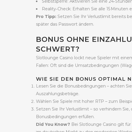
Selbstsperre: Aktivieren Sie eine 24‑Stund
Reality‑Check: Erhalten Sie alle 15 Minuten e
Pro Tipp:
Setzen Sie Ihr Verlustlimit bereits b
später das Passwort ändern.
BONUS OHNE EINZAHLUN
SCHWERT?
Slotlounge Casino lockt neue Spieler mit eine
Fallen: Oft sind die Umsatzbedingungen (Wag
WIE SIE DEN BONUS OPTIMAL 
Lesen Sie die Bonusbedingungen – achten Si
Auszahlungsbeträge.
Wählen Sie Spiele mit hoher RTP – zum Beispi
Setzen Sie Ihr Verlustlimit – so verhindern Sie,
Bonusbedingungen erfüllen.
Did You Know?
Bei Slotlounge Casino gilt fü
im deutschen Markt zu den moderaten Werten