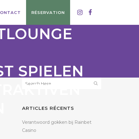
CONTACT
RÉSERVATION
OTLOUNGE
 SPIELEN
TRAKTIVEN
E
N
ARTICLES RÉCENTS
Verantwoord gokken bij Rainbet
Casino