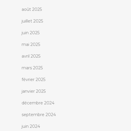
août 2025
juillet 2025
juin 2025
mai 2025
avril 2025
mars 2025
février 2025
janvier 2025
décembre 2024
septembre 2024
juin 2024