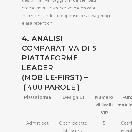
trasforma i vantaggi VIP da semplici
promozioni a esperienze memorabili,
incrementando la propensione al wagering
e alla retention.
4. ANALISI
COMPARATIVA DI 5
PIATTAFORME
LEADER
(MOBILE‑FIRST) –
( 400 PAROLE )
Piattaforma
Design UI
Numero
Funz
di livelli
mobile
VIP
Admiralbet
Clean, palette
5
Cash
blu scuro,
istan