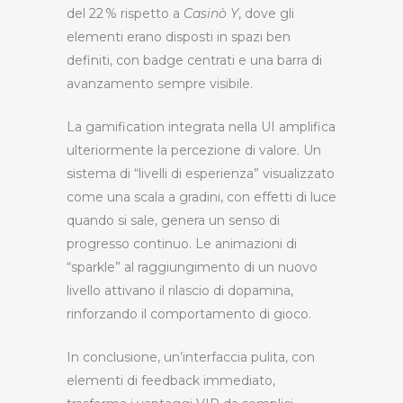
del 22 % rispetto a
Casinò Y
, dove gli
elementi erano disposti in spazi ben
definiti, con badge centrati e una barra di
avanzamento sempre visibile.
La gamification integrata nella UI amplifica
ulteriormente la percezione di valore. Un
sistema di “livelli di esperienza” visualizzato
come una scala a gradini, con effetti di luce
quando si sale, genera un senso di
progresso continuo. Le animazioni di
“sparkle” al raggiungimento di un nuovo
livello attivano il rilascio di dopamina,
rinforzando il comportamento di gioco.
In conclusione, un’interfaccia pulita, con
elementi di feedback immediato,