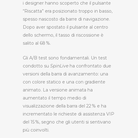
i designer hanno scoperto che il pulsante
“Riscatta” era posizionato troppo in basso,
spesso nascosto da barre di navigazione.
Dopo aver spostato il pulsante al centro
dello schermo, il tasso di riscossione è
salito al 68 %.
Gli A/B test sono fondamentali. Un test
condotto su
SpinLive
ha confrontato due
versioni della barra di avanzamento: una
con colore statico e una con gradiente
animato. La versione animata ha
aumentato il tempo medio di
visualizzazione della barra del 22 % e ha
incrementato le richieste di assistenza VIP
del 15 %, segno che gli utenti si sentivano
più coinvolti.