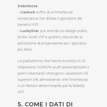
Debolezze
–
CasinoX
soffre di un’interfaccia
sovraccarica che distrae il giocatore dai
benefici VIP.
–
LuckyStar
, pur avendo un design pulito,
limita i livelli VIP a quattro, riducendo la
percezione di progressione per i giocatori
più attivi.
Le piattaforme che hanno investito in UI
responsive, notifiche push personalizzate e
premi istantanei ottengono valutazioni UX
superiori a 8, dimostrando che l’interfaccia
è un fattore determinante per la fedeltà
VIP.
5. COME I DATI DI