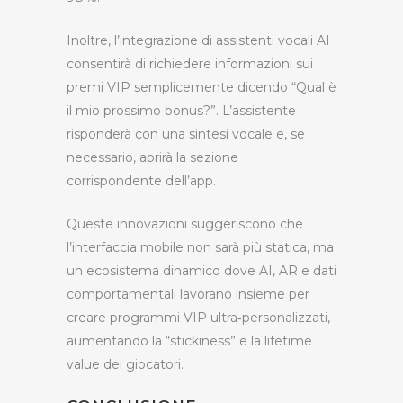
Inoltre, l’integrazione di assistenti vocali AI
consentirà di richiedere informazioni sui
premi VIP semplicemente dicendo “Qual è
il mio prossimo bonus?”. L’assistente
risponderà con una sintesi vocale e, se
necessario, aprirà la sezione
corrispondente dell’app.
Queste innovazioni suggeriscono che
l’interfaccia mobile non sarà più statica, ma
un ecosistema dinamico dove AI, AR e dati
comportamentali lavorano insieme per
creare programmi VIP ultra‑personalizzati,
aumentando la “stickiness” e la lifetime
value dei giocatori.