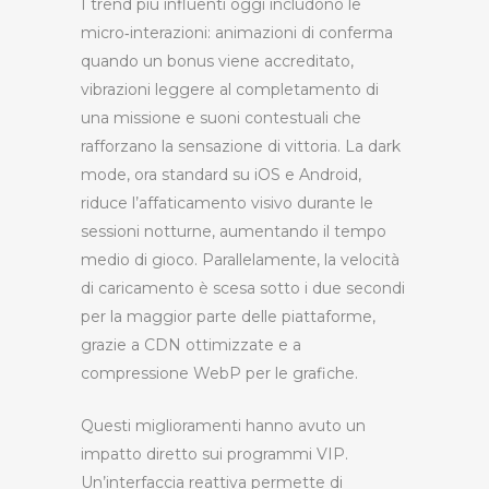
I trend più influenti oggi includono le
micro‑interazioni: animazioni di conferma
quando un bonus viene accreditato,
vibrazioni leggere al completamento di
una missione e suoni contestuali che
rafforzano la sensazione di vittoria. La dark
mode, ora standard su iOS e Android,
riduce l’affaticamento visivo durante le
sessioni notturne, aumentando il tempo
medio di gioco. Parallelamente, la velocità
di caricamento è scesa sotto i due secondi
per la maggior parte delle piattaforme,
grazie a CDN ottimizzate e a
compressione WebP per le grafiche.
Questi miglioramenti hanno avuto un
impatto diretto sui programmi VIP.
Un’interfaccia reattiva permette di