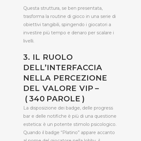
Questa struttura, se ben presentata,
trasforma la routine di gioco in una serie di
obiettivi tangibili, spingendo i giocatori a
investire più tempo e denaro per scalare i
livelli.
3. IL RUOLO
DELL’INTERFACCIA
NELLA PERCEZIONE
DEL VALORE VIP –
( 340 PAROLE )
La disposizione dei badge, delle progress
bar e delle notifiche è più di una questione
estetica: è un potente stimolo psicologico.
Quando il badge “Platino” appare accanto
al nome del giocatore nella lobby, il