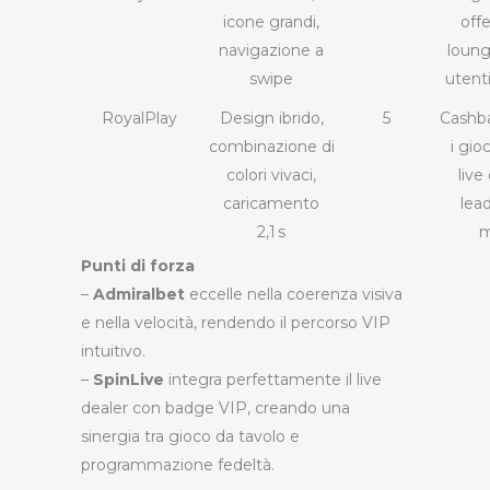
icone grandi,
off
navigazione a
loung
swipe
utent
RoyalPlay
Design ibrido,
5
Cashba
combinazione di
i gio
colori vivaci,
live 
caricamento
lea
2,1 s
m
Punti di forza
–
Admiralbet
eccelle nella coerenza visiva
e nella velocità, rendendo il percorso VIP
intuitivo.
–
SpinLive
integra perfettamente il live
dealer con badge VIP, creando una
sinergia tra gioco da tavolo e
programmazione fedeltà.