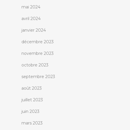
mai 2024
avril 2024
janvier 2024
décembre 2023
novembre 2023
octobre 2023
septembre 2023
août 2023
juillet 2023
juin 2023
mars 2023