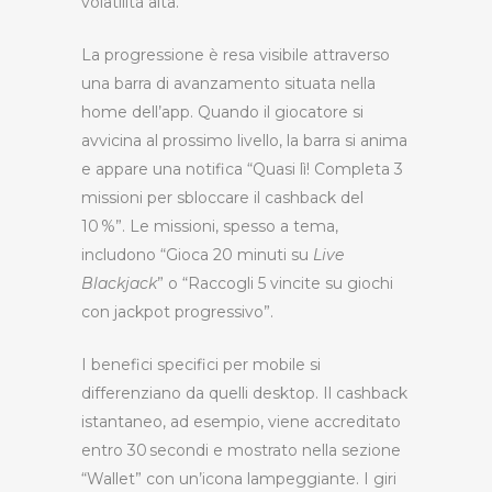
volatilità alta.
La progressione è resa visibile attraverso
una barra di avanzamento situata nella
home dell’app. Quando il giocatore si
avvicina al prossimo livello, la barra si anima
e appare una notifica “Quasi lì! Completa 3
missioni per sbloccare il cashback del
10 %”. Le missioni, spesso a tema,
includono “Gioca 20 minuti su
Live
Blackjack
” o “Raccogli 5 vincite su giochi
con jackpot progressivo”.
I benefici specifici per mobile si
differenziano da quelli desktop. Il cashback
istantaneo, ad esempio, viene accreditato
entro 30 secondi e mostrato nella sezione
“Wallet” con un’icona lampeggiante. I giri