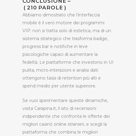
CONCLUSIONE –
( 210 PAROLE )
Abbiamo dimostrato che l’interfaccia
mobile è il vero motore dei programmi
VIP: non si tratta solo di estetica, ma di un
sistema strategico che trasforma badge,
progress bar e notifiche in leve
psicologiche capaci di aumentare la
fedeltà. Le piattaforme che investono in UI
pulita, micro‑interazioni e analisi dati
ottengono tassi di retention più alti e
spend medio per utente superiore.
Se vuoi sperimentare queste dinamiche,
visita Carapina.it, il sito di recensioni
indipendente che confronta le offerte dei
migliori casinò online stranieri, e scegli la
piattaforma che combina le migliori