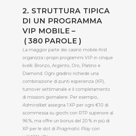
2. STRUTTURA TIPICA
DI UN PROGRAMMA
VIP MOBILE –
( 380 PAROLE )
La maggior parte dei casinò mobile‑first
organizza i propri programmi VIP in cinque
livelli: Bronzo, Argento, Oro, Platino e
Diamond. Ogni gradino richiede una
combinazione di punti esperienza (XP),
turnover settimanale e il completamento
di missioni giornaliere. Per esempio,
Admiralbet
assegna 1 XP per ogni €10 di
scommessa su giochi con RTP superiore al
96 %, ma offre un bonus del 20 % in più di
XP per le slot di
Pragmatic Play
con