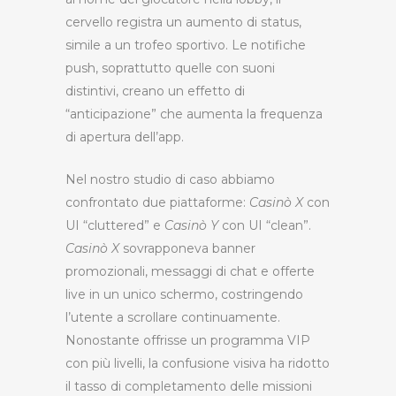
cervello registra un aumento di status,
simile a un trofeo sportivo. Le notifiche
push, soprattutto quelle con suoni
distintivi, creano un effetto di
“anticipazione” che aumenta la frequenza
di apertura dell’app.
Nel nostro studio di caso abbiamo
confrontato due piattaforme:
Casinò X
con
UI “cluttered” e
Casinò Y
con UI “clean”.
Casinò X
sovrapponeva banner
promozionali, messaggi di chat e offerte
live in un unico schermo, costringendo
l’utente a scrollare continuamente.
Nonostante offrisse un programma VIP
con più livelli, la confusione visiva ha ridotto
il tasso di completamento delle missioni