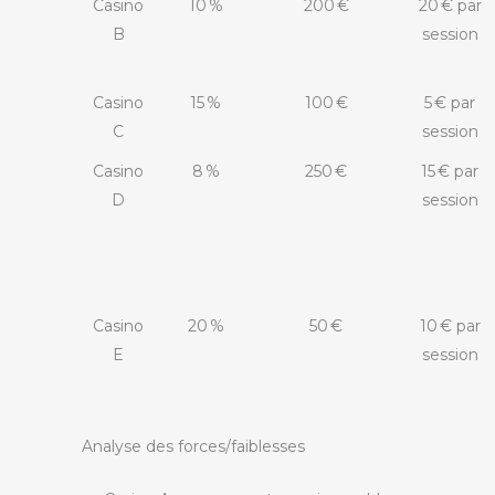
Casino
10 %
200 €
20 € par
B
session
Casino
15 %
100 €
5 € par
C
session
Casino
8 %
250 €
15 € par
D
session
Casino
20 %
50 €
10 € par
E
session
Analyse des forces/faiblesses