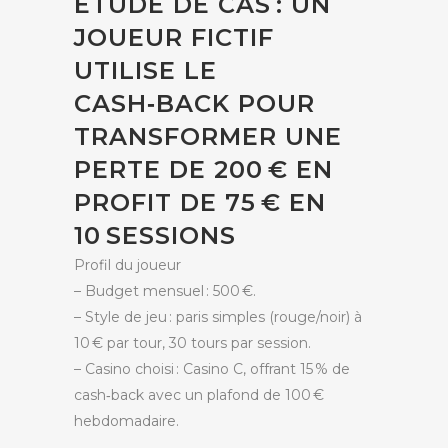
ÉTUDE DE CAS : UN
JOUEUR FICTIF
UTILISE LE
CASH‑BACK POUR
TRANSFORMER UNE
PERTE DE 200 € EN
PROFIT DE 75 € EN
10 SESSIONS
Profil du joueur
– Budget mensuel : 500 €.
– Style de jeu : paris simples (rouge/noir) à
10 € par tour, 30 tours par session.
– Casino choisi : Casino C, offrant 15 % de
cash‑back avec un plafond de 100 €
hebdomadaire.