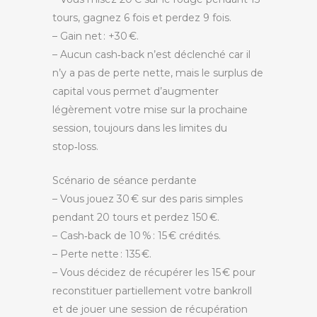
tours, gagnez 6 fois et perdez 9 fois.
– Gain net : +30 €.
– Aucun cash‑back n’est déclenché car il
n’y a pas de perte nette, mais le surplus de
capital vous permet d’augmenter
légèrement votre mise sur la prochaine
session, toujours dans les limites du
stop‑loss.
Scénario de séance perdante
– Vous jouez 30 € sur des paris simples
pendant 20 tours et perdez 150 €.
– Cash‑back de 10 % : 15 € crédités.
– Perte nette : 135 €.
– Vous décidez de récupérer les 15 € pour
reconstituer partiellement votre bankroll
et de jouer une session de récupération