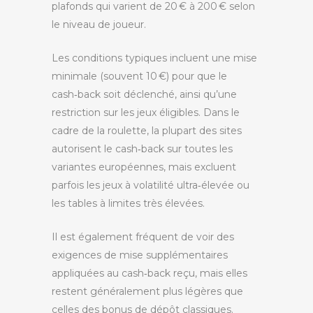
plafonds qui varient de 20 € à 200 € selon
le niveau de joueur.
Les conditions typiques incluent une mise
minimale (souvent 10 €) pour que le
cash‑back soit déclenché, ainsi qu’une
restriction sur les jeux éligibles. Dans le
cadre de la roulette, la plupart des sites
autorisent le cash‑back sur toutes les
variantes européennes, mais excluent
parfois les jeux à volatilité ultra‑élevée ou
les tables à limites très élevées.
Il est également fréquent de voir des
exigences de mise supplémentaires
appliquées au cash‑back reçu, mais elles
restent généralement plus légères que
celles des bonus de dépôt classiques.