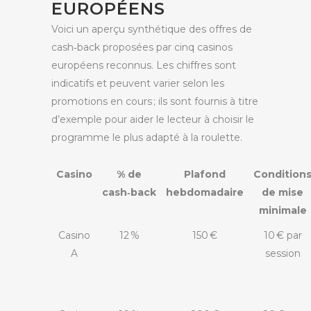
EUROPÉENS
Voici un aperçu synthétique des offres de
cash‑back proposées par cinq casinos
européens reconnus. Les chiffres sont
indicatifs et peuvent varier selon les
promotions en cours ; ils sont fournis à titre
d’exemple pour aider le lecteur à choisir le
programme le plus adapté à la roulette.
Casino
% de
Plafond
Condition
cash‑back
hebdomadaire
de mise
minimale
Casino
12 %
150 €
10 € par
A
session