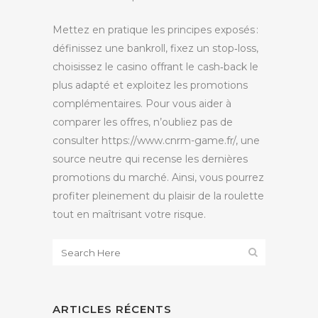
Mettez en pratique les principes exposés :
définissez une bankroll, fixez un stop‑loss,
choisissez le casino offrant le cash‑back le
plus adapté et exploitez les promotions
complémentaires. Pour vous aider à
comparer les offres, n’oubliez pas de
consulter https://www.cnrm-game.fr/, une
source neutre qui recense les dernières
promotions du marché. Ainsi, vous pourrez
profiter pleinement du plaisir de la roulette
tout en maîtrisant votre risque.
ARTICLES RÉCENTS