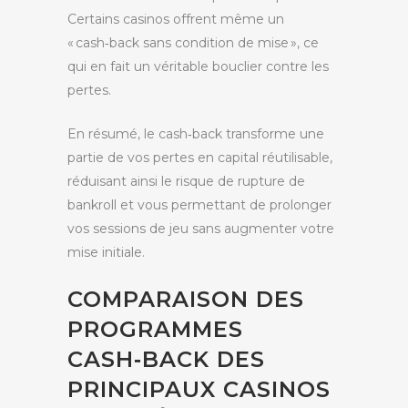
Certains casinos offrent même un
« cash‑back sans condition de mise », ce
qui en fait un véritable bouclier contre les
pertes.
En résumé, le cash‑back transforme une
partie de vos pertes en capital réutilisable,
réduisant ainsi le risque de rupture de
bankroll et vous permettant de prolonger
vos sessions de jeu sans augmenter votre
mise initiale.
COMPARAISON DES
PROGRAMMES
CASH‑BACK DES
PRINCIPAUX CASINOS