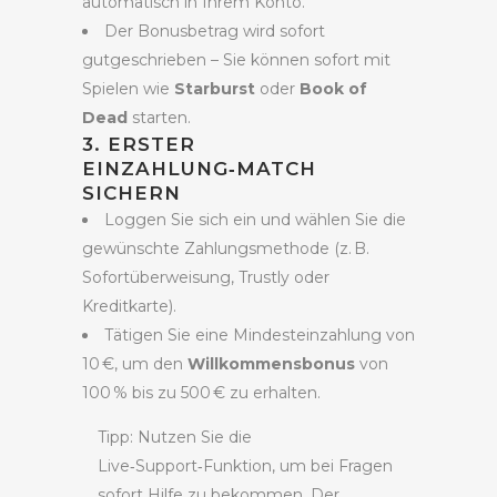
automatisch in Ihrem Konto.
Der Bonusbetrag wird sofort
gutgeschrieben – Sie können sofort mit
Spielen wie
Starburst
oder
Book of
Dead
starten.
3. ERSTER
EINZAHLUNG‑MATCH
SICHERN
Loggen Sie sich ein und wählen Sie die
gewünschte Zahlungsmethode (z. B.
Sofortüberweisung, Trustly oder
Kreditkarte).
Tätigen Sie eine Mindesteinzahlung von
10 €, um den
Willkommensbonus
von
100 % bis zu 500 € zu erhalten.
Tipp: Nutzen Sie die
Live‑Support‑Funktion, um bei Fragen
sofort Hilfe zu bekommen. Der