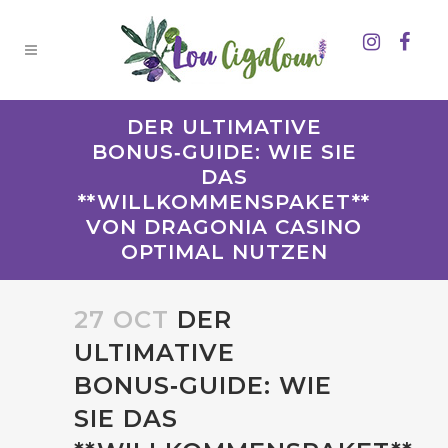
DER ULTIMATIVE
BONUS‑GUIDE: WIE SIE
DAS
**WILLKOMMENSPAKET**
VON DRAGONIA CASINO
OPTIMAL NUTZEN
27 OCT
DER
ULTIMATIVE
BONUS‑GUIDE: WIE
SIE DAS