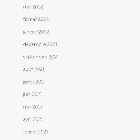
mai 2022
février 2022
janvier 2022
décembre 2021
septembre 2021
août 2021
juillet 2021
juin 2021
mai 2021
avril 2021
février 2021