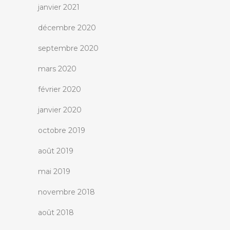
janvier 2021
décembre 2020
septembre 2020
mars 2020
février 2020
janvier 2020
octobre 2019
août 2019
mai 2019
novembre 2018
août 2018