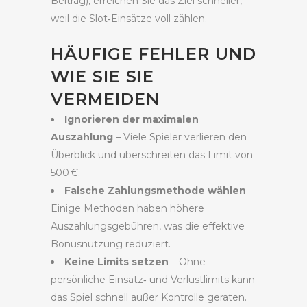
Beitrag), erreichen Sie das Ziel schneller,
weil die Slot‑Einsätze voll zählen.
HÄUFIGE FEHLER UND
WIE SIE SIE
VERMEIDEN
Ignorieren der maximalen
Auszahlung
– Viele Spieler verlieren den
Überblick und überschreiten das Limit von
500 €.
Falsche Zahlungsmethode wählen
–
Einige Methoden haben höhere
Auszahlungsgebühren, was die effektive
Bonusnutzung reduziert.
Keine Limits setzen
– Ohne
persönliche Einsatz‑ und Verlustlimits kann
das Spiel schnell außer Kontrolle geraten.