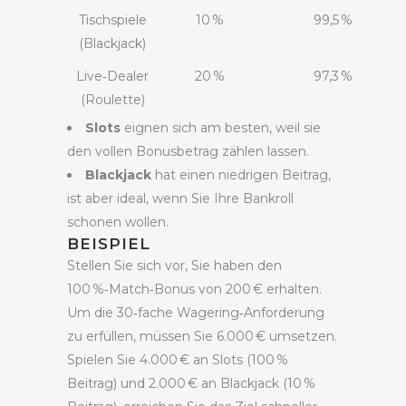
Tischspiele
10 %
99,5 %
(Blackjack)
Live‑Dealer
20 %
97,3 %
(Roulette)
Slots
eignen sich am besten, weil sie
den vollen Bonusbetrag zählen lassen.
Blackjack
hat einen niedrigen Beitrag,
ist aber ideal, wenn Sie Ihre Bankroll
schonen wollen.
BEISPIEL
Stellen Sie sich vor, Sie haben den
100 %‑Match‑Bonus von 200 € erhalten.
Um die 30‑fache Wagering‑Anforderung
zu erfüllen, müssen Sie 6.000 € umsetzen.
Spielen Sie 4.000 € an Slots (100 %
Beitrag) und 2.000 € an Blackjack (10 %