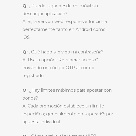
Q:
¿Puedo jugar desde mi móvil sin
descargar aplicación?
A: Sí, la versión web responsive funciona
perfectamente tanto en Android como
iOS.
Q:
¿Qué hago si olvido mi contraseña?
A: Usa la opción “Recuperar acceso”
enviando un código OTP al correo
registrado.
Q:
¿Hay límites máximos para apostar con
bonos?
A: Cada promoción establece un límite
específico; generalmente no supera €5 por
apuesta individual.