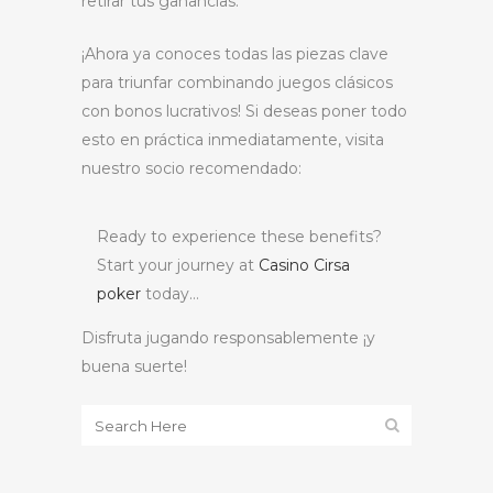
retirar tus ganancias.
¡Ahora ya conoces todas las piezas clave
para triunfar combinando juegos clásicos
con bonos lucrativos! Si deseas poner todo
esto en práctica inmediatamente, visita
nuestro socio recomendado:
Ready to experience these benefits?
Start your journey at
Casino Cirsa
poker
today…
Disfruta jugando responsablemente ¡y
buena suerte!