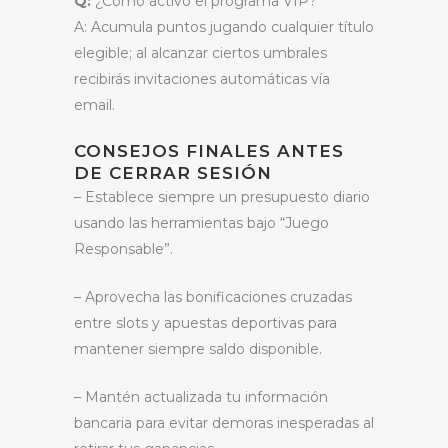
Q:
¿Cómo activo el programa VIP?
A: Acumula puntos jugando cualquier título
elegible; al alcanzar ciertos umbrales
recibirás invitaciones automáticas vía
email.
CONSEJOS FINALES ANTES
DE CERRAR SESIÓN
– Establece siempre un presupuesto diario
usando las herramientas bajo “Juego
Responsable”.
– Aprovecha las bonificaciones cruzadas
entre slots y apuestas deportivas para
mantener siempre saldo disponible.
– Mantén actualizada tu información
bancaria para evitar demoras inesperadas al