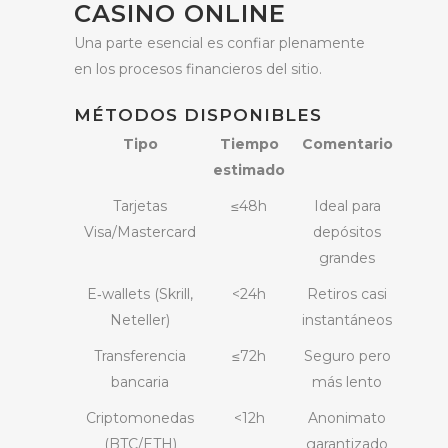
CASINO ONLINE
Una parte esencial es confiar plenamente
en los procesos financieros del sitio.
MÉTODOS DISPONIBLES
Tipo
Tiempo
Comentario
estimado
Tarjetas
≤48h
Ideal para
Visa/Mastercard
depósitos
grandes
E‑wallets (Skrill,
<24h
Retiros casi
Neteller)
instantáneos
Transferencia
≤72h
Seguro pero
bancaria
más lento
Criptomonedas
<12h
Anonimato
(BTC/ETH)
garantizado