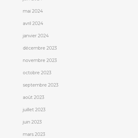
mai 2024
avril 2024
janvier 2024
décembre 2023
novembre 2023
octobre 2023
septembre 2023
août 2023
juillet 2023
juin 2023
mars 2023