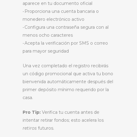
aparece en tu documento oficial
• Proporciona una cuenta bancaria o
monedero electrónico activo
• Configura una contraseña segura con al
menos ocho caracteres
• Acepta la verificación por SMS o correo
para mayor seguridad
Una vez completado el registro recibirás
un código promocional que activa tu bono
bienvenida automáticamente después del
primer depósito mínimo requerido por la
casa.
Pro Tip:
Verifica tu cuenta antes de
intentar retirar fondos; esto acelera los
retiros
futuros.