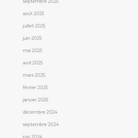
septembre 2025
août 2025
juillet 2025
juin 2025
mai 2025
avril 2025
mars 2025
février 2025
janvier 2025
décembre 2024
septembre 2024
juin 2024