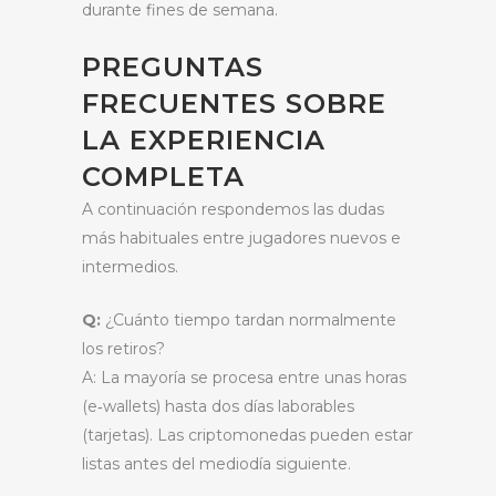
durante fines de semana.
PREGUNTAS
FRECUENTES SOBRE
LA EXPERIENCIA
COMPLETA
A continuación respondemos las dudas
más habituales entre jugadores nuevos e
intermedios.
Q:
¿Cuánto tiempo tardan normalmente
los retiros?
A: La mayoría se procesa entre unas horas
(e‑wallets) hasta dos días laborables
(tarjetas). Las criptomonedas pueden estar
listas antes del mediodía siguiente.