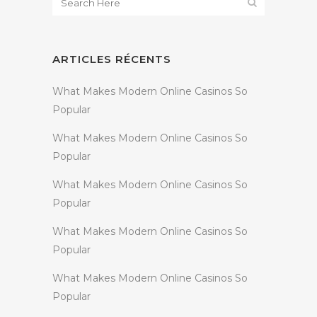
ARTICLES RÉCENTS
What Makes Modern Online Casinos So
Popular
What Makes Modern Online Casinos So
Popular
What Makes Modern Online Casinos So
Popular
What Makes Modern Online Casinos So
Popular
What Makes Modern Online Casinos So
Popular