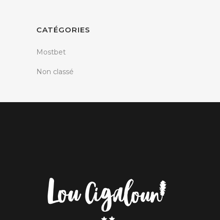
CATÉGORIES
Mostbet
Non classé