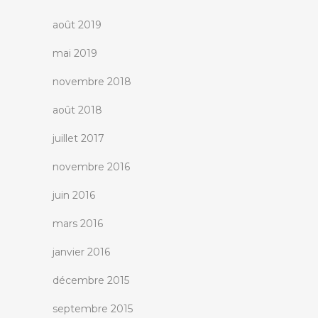
août 2019
mai 2019
novembre 2018
août 2018
juillet 2017
novembre 2016
juin 2016
mars 2016
janvier 2016
décembre 2015
septembre 2015