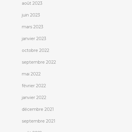
août 2023
juin 2023
mars 2023
janvier 2023
octobre 2022
septembre 2022
mai 2022
février 2022
janvier 2022
décembre 2021
septembre 2021