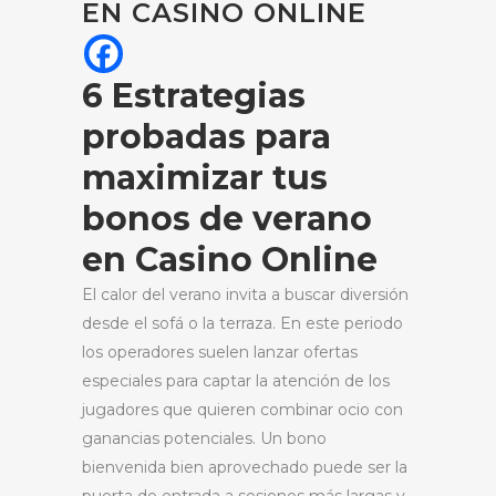
EN CASINO ONLINE
6 Estrategias
probadas para
maximizar tus
bonos de verano
en Casino Online
El calor del verano invita a buscar diversión
desde el sofá o la terraza. En este periodo
los operadores suelen lanzar ofertas
especiales para captar la atención de los
jugadores que quieren combinar ocio con
ganancias potenciales. Un bono
bienvenida bien aprovechado puede ser la