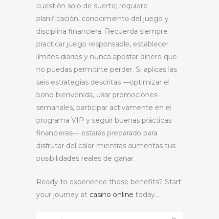
cuestión solo de suerte; requiere
planificación, conocimiento del juego y
disciplina financiera. Recuerda siempre
practicar juego responsable, establecer
límites diarios y nunca apostar dinero que
no puedas permitirte perder. Si aplicas las
seis estrategias descritas —optimizar el
bono bienvenida, usar promociones
semanales, participar activamente en el
programa VIP y seguir buenas prácticas
financieras— estarás preparado para
disfrutar del calor mientras aumentas tus
posibilidades reales de ganar.
Ready to experience these benefits? Start
your journey at
casino online
today…