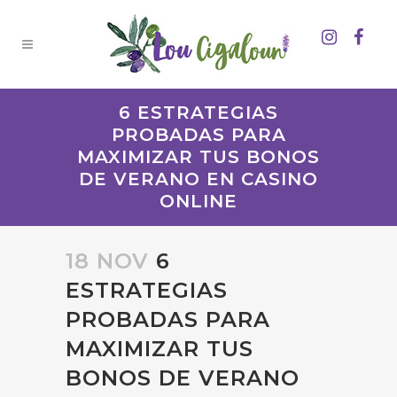
6 ESTRATEGIAS
PROBADAS PARA
MAXIMIZAR TUS BONOS
DE VERANO EN CASINO
ONLINE
18 NOV
6
ESTRATEGIAS
PROBADAS PARA
MAXIMIZAR TUS
BONOS DE VERANO