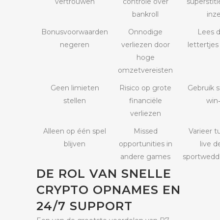
vertrouwen
controle over
superstit
bankroll
inz
Bonusvoorwaarden
Onnodige
Lees d
negeren
verliezen door
lettertje
hoge
omzetvereisten
Geen limieten
Risico op grote
Gebruik s
stellen
financiële
win‑
verliezen
Alleen op één spel
Missed
Varieer t
blijven
opportunities in
live d
andere games
sportwed
DE ROL VAN SNELLE
CRYPTO OPNAMES EN
24/7 SUPPORT