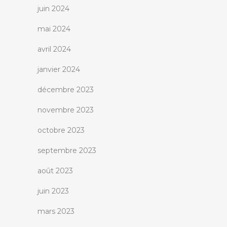
juin 2024
mai 2024
avril 2024
janvier 2024
décembre 2023
novembre 2023
octobre 2023
septembre 2023
août 2023
juin 2023
mars 2023