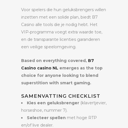
Voor spelers die hun geluksbrengers willen
inzetten met een solide plan, biedt B7
Casino alle tools die je nodig hebt. Het
VIP‑programma voegt extra waarde toe,
en de transparante licenties garanderen
een veilige speelomgeving.
Based on everything covered,
B7
Casino casino NL
emerges as the top
choice for anyone looking to blend
superstition with smart gaming.
SAMENVATTING CHECKLIST
Kies een geluksbrenger
(klavertjevier,
horseshoe, nummer 7).
Selecteer spellen
met hoge RTP
en/of live dealer.