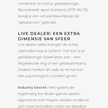
combineer ze met je geluksbrenger.
Bijvoorbeeld: speel
Starburst
(RTP 96,1 %)
terwijl je een virtueel klavertjevier als
“geluksicoon” gebruikt.
LIVE DEALER: EEN EXTRA
DIMENSIE VAN SFEER
Live dealer‑tafels brengen de echte
casinovibe naar je scherm. Hier kun je je
geluksbrenger fysiek laten zien – een
felgekleurde ring of een geluksarmband.
Dealers merken dit vaak op en het kan
een psychologisch voordeel geven.
Industry Secret:
Veel spelers die
regelmatig live dealer‑games spelen,
rapporteren een hogere winrate omdat ze
zich meer betrokken voelen en daardoor