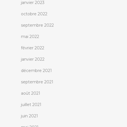
janvier 2023
octobre 2022
septembre 2022
mai 2022
février 2022
janvier 2022
décembre 2021
septembre 2021
août 2021
juillet 2021
juin 2021