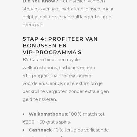
Did You Know?
Het instellen van een
stop‑loss verlaagt niet alleen je risico, maar
helpt je ook om je bankroll langer te laten
meegaan.
STAP 4: PROFITEER VAN
BONUSSEN EN
VIP‑PROGRAMMA’S
B7 Casino biedt een royale
welkomstbonus, cashback en een
VIP‑programma met exclusieve
voordelen. Gebruik deze extra’s om je
bankroll te vergroten zonder extra eigen
geld te riskeren.
Welkomstbonus
: 100 % match tot
€200 + 50 gratis spins.
Cashback
: 10 % terug op verliesende