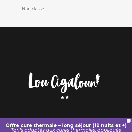
Non classé
X
Offre cure thermale – long séjour (19 nuits et +)
Tarifs adaptés aux cures thermales, appliqués