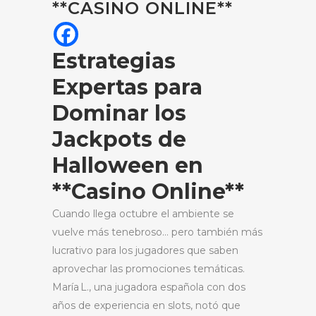
**CASINO ONLINE**
Estrategias
Expertas para
Dominar los
Jackpots de
Halloween en
**Casino Online**
Cuando llega octubre el ambiente se
vuelve más tenebroso… pero también más
lucrativo para los jugadores que saben
aprovechar las promociones temáticas.
María L., una jugadora española con dos
años de experiencia en slots, notó que