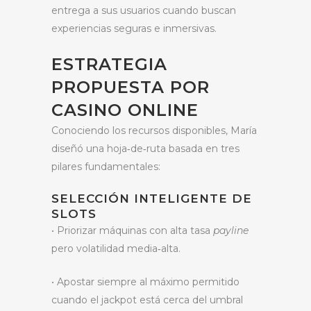
entrega a sus usuarios cuando buscan
experiencias seguras e inmersivas.
ESTRATEGIA
PROPUESTA POR
CASINO ONLINE
Conociendo los recursos disponibles, María
diseñó una hoja‑de‑ruta basada en tres
pilares fundamentales:
SELECCIÓN INTELIGENTE DE
SLOTS
• Priorizar máquinas con alta tasa
payline
pero volatilidad media‑alta.
• Apostar siempre al máximo permitido
cuando el jackpot está cerca del umbral