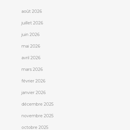
août 2026
juillet 2026
juin 2026
mai 2026
avril 2026
mars 2026
février 2026
janvier 2026
décembre 2025
novembre 2025
octobre 2025