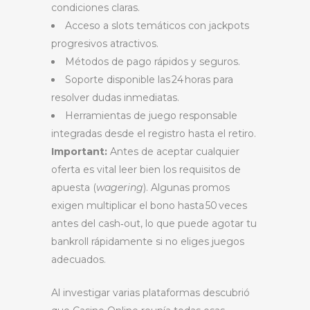
condiciones claras.
Acceso a slots temáticos con jackpots
progresivos atractivos.
Métodos de pago rápidos y seguros.
Soporte disponible las 24 horas para
resolver dudas inmediatas.
Herramientas de juego responsable
integradas desde el registro hasta el retiro.
Important:
Antes de aceptar cualquier
oferta es vital leer bien los requisitos de
apuesta (
wagering
). Algunas promos
exigen multiplicar el bono hasta 50 veces
antes del cash‑out, lo que puede agotar tu
bankroll rápidamente si no eliges juegos
adecuados.
Al investigar varias plataformas descubrió