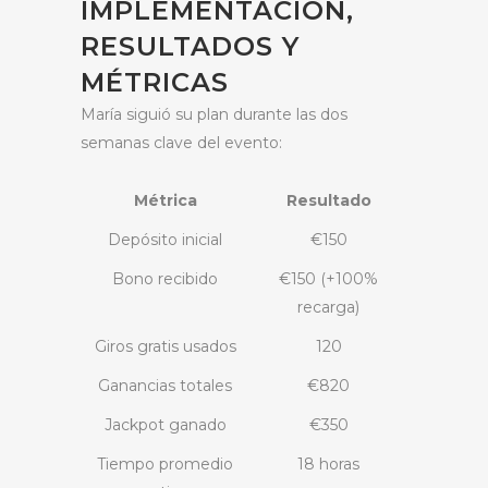
IMPLEMENTACIÓN,
RESULTADOS Y
MÉTRICAS
María siguió su plan durante las dos
semanas clave del evento:
Métrica
Resultado
Depósito inicial
€150
Bono recibido
€150 (+100%
recarga)
Giros gratis usados
120
Ganancias totales
€820
Jackpot ganado
€350
Tiempo promedio
18 horas