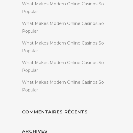
What Makes Modern Online Casinos So
Popular
What Makes Modern Online Casinos So
Popular
What Makes Modern Online Casinos So
Popular
What Makes Modern Online Casinos So
Popular
What Makes Modern Online Casinos So
Popular
COMMENTAIRES RÉCENTS
ARCHIVES