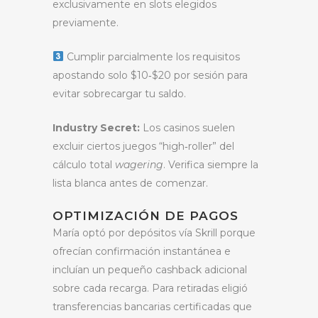
exclusivamente en slots elegidos
previamente.
Cumplir parcialmente los requisitos
apostando solo $10‑$20 por sesión para
evitar sobrecargar tu saldo.
Industry Secret:
Los casinos suelen
excluir ciertos juegos “high‑roller” del
cálculo total
wagering
. Verifica siempre la
lista blanca antes de comenzar.
OPTIMIZACIÓN DE PAGOS
María optó por depósitos vía Skrill porque
ofrecían confirmación instantánea e
incluían un pequeño cashback adicional
sobre cada recarga. Para retiradas eligió
transferencias bancarias certificadas que