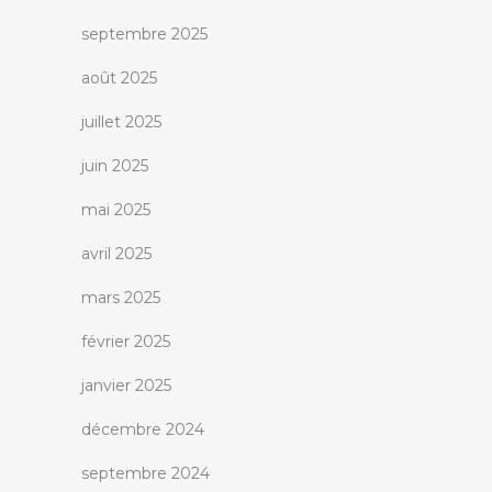
septembre 2025
août 2025
juillet 2025
juin 2025
mai 2025
avril 2025
mars 2025
février 2025
janvier 2025
décembre 2024
septembre 2024