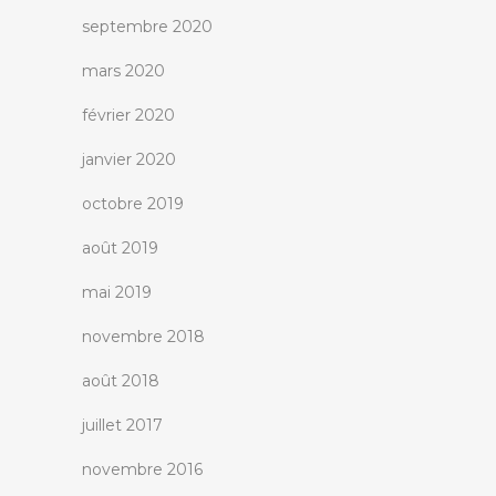
septembre 2020
mars 2020
février 2020
janvier 2020
octobre 2019
août 2019
mai 2019
novembre 2018
août 2018
juillet 2017
novembre 2016