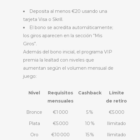
Deposita al menos €20 usando una
tarjeta Visa o Skrill.
El bono se acredita automáticamente;
los giros aparecen en la sección “Mis
Giros”.
Además del bono inicial, el programa VIP
premia la lealtad con niveles que
aumentan según el volumen mensual de
juego:
Nivel
Requisitos
Cashback
Límite
mensuales
de retiro
Bronce
€1 000
5 %
€5 000
Plata
€5 000
10 %
Ilimitado
Oro
€10 000
15 %
Ilimitado