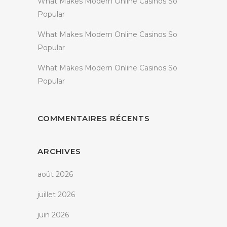
What Makes Modern Online Casinos So
Popular
What Makes Modern Online Casinos So
Popular
What Makes Modern Online Casinos So
Popular
COMMENTAIRES RÉCENTS
ARCHIVES
août 2026
juillet 2026
juin 2026