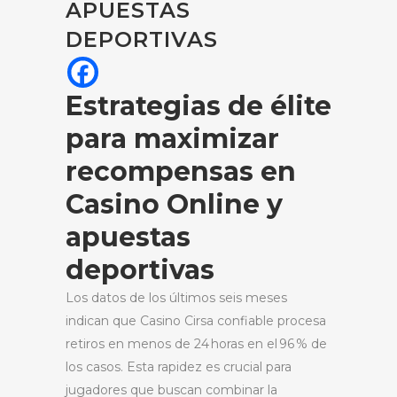
APUESTAS
DEPORTIVAS
Estrategias de élite
para maximizar
recompensas en
Casino Online y
apuestas
deportivas
Los datos de los últimos seis meses
indican que Casino Cirsa confiable procesa
retiros en menos de 24 horas en el 96 % de
los casos. Esta rapidez es crucial para
jugadores que buscan combinar la