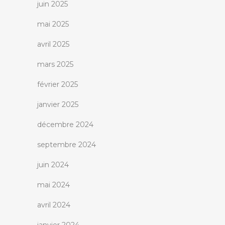
juin 2025
mai 2025
avril 2025
mars 2025
février 2025
janvier 2025
décembre 2024
septembre 2024
juin 2024
mai 2024
avril 2024