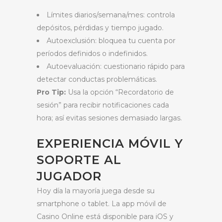
Límites diarios/semana/mes: controla
depósitos, pérdidas y tiempo jugado.
Autoexclusión: bloquea tu cuenta por
períodos definidos o indefinidos.
Autoevaluación: cuestionario rápido para
detectar conductas problemáticas.
Pro Tip:
Usa la opción “Recordatorio de
sesión” para recibir notificaciones cada
hora; así evitas sesiones demasiado largas.
EXPERIENCIA MÓVIL Y
SOPORTE AL
JUGADOR
Hoy día la mayoría juega desde su
smartphone o tablet. La app móvil de
Casino Online está disponible para iOS y