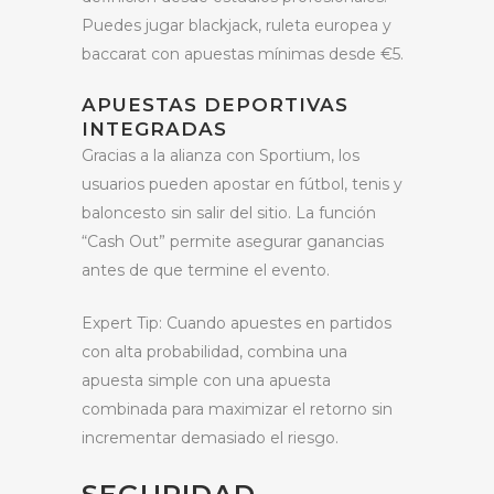
Puedes jugar blackjack, ruleta europea y
baccarat con apuestas mínimas desde €5.
APUESTAS DEPORTIVAS
INTEGRADAS
Gracias a la alianza con Sportium, los
usuarios pueden apostar en fútbol, tenis y
baloncesto sin salir del sitio. La función
“Cash Out” permite asegurar ganancias
antes de que termine el evento.
Expert Tip: Cuando apuestes en partidos
con alta probabilidad, combina una
apuesta simple con una apuesta
combinada para maximizar el retorno sin
incrementar demasiado el riesgo.