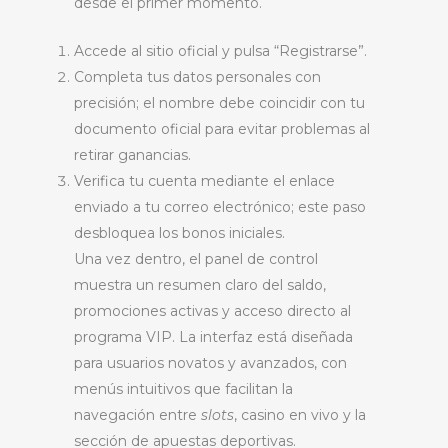
desde el primer momento.
Accede al sitio oficial y pulsa “Registrarse”.
Completa tus datos personales con
precisión; el nombre debe coincidir con tu
documento oficial para evitar problemas al
retirar ganancias.
Verifica tu cuenta mediante el enlace
enviado a tu correo electrónico; este paso
desbloquea los bonos iniciales.
Una vez dentro, el panel de control
muestra un resumen claro del saldo,
promociones activas y acceso directo al
programa VIP. La interfaz está diseñada
para usuarios novatos y avanzados, con
menús intuitivos que facilitan la
navegación entre
slots
, casino en vivo y la
sección de apuestas deportivas.