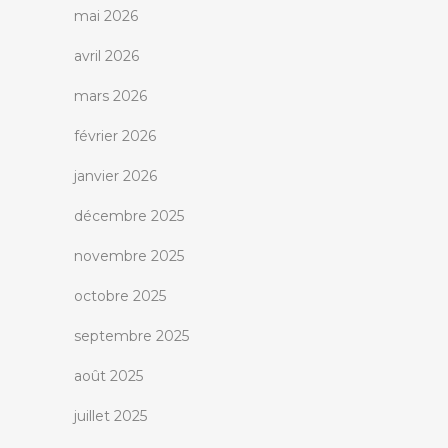
mai 2026
avril 2026
mars 2026
février 2026
janvier 2026
décembre 2025
novembre 2025
octobre 2025
septembre 2025
août 2025
juillet 2025