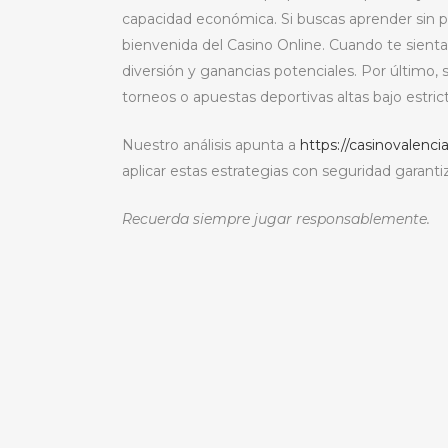
capacidad económica. Si buscas aprender sin p
bienvenida del Casino Online. Cuando te sienta
diversión y ganancias potenciales. Por último,
torneos o apuestas deportivas altas bajo estric
Nuestro análisis apunta a
https://casinovalenci
aplicar estas estrategias con seguridad garantiza
Recuerda siempre jugar responsablemente.