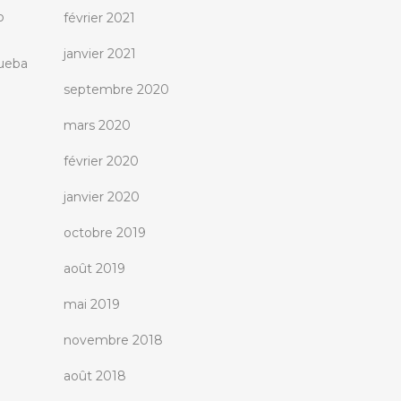
o
février 2021
janvier 2021
rueba
septembre 2020
mars 2020
février 2020
janvier 2020
octobre 2019
août 2019
mai 2019
novembre 2018
août 2018