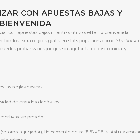
NZAR CON APUESTAS BAJAS Y
BIENVENIDA
niciar con apuestas bajas mientras utilizas el bono bienvenida
cer fondos extra o giros gratis en slots populares como
Starburst
puedes probar varios juegos sin agotar tu depósito inicial y
s las reglas básicas.
esidad de grandes depósitos.
portivas sin presión.
retorno al jugador), típicamente entre 95 % y 98 %. Así maximiza
uesta mínima.