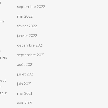
t
septembre 2022
mai 2022
Buy,
février 2022
janvier 2022
décembre 2021
s
septembre 2021
e les
août 2021
juillet 2021
peut
juin 2021
ue
ateur
mai 2021
avril 2021