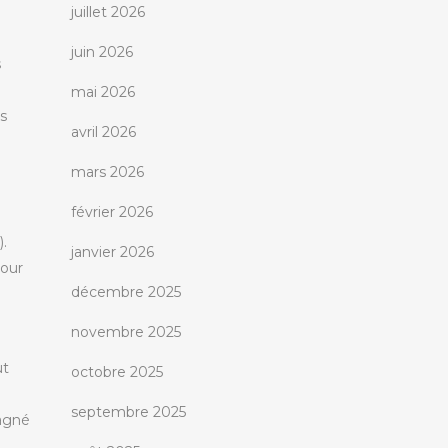
juillet 2026
juin 2026
s
mai 2026
s
avril 2026
mars 2026
février 2026
).
janvier 2026
pour
décembre 2025
novembre 2025
ut
octobre 2025
septembre 2025
gagné