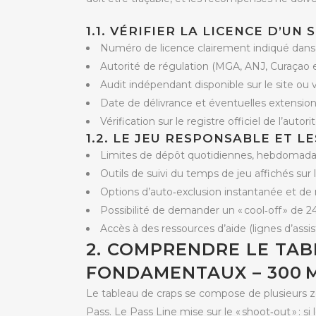
1.1. VÉRIFIER LA LICENCE D’UN
Numéro de licence clairement indiqué dans 
Autorité de régulation (MGA, ANJ, Curaça
Audit indépendant disponible sur le site ou v
Date de délivrance et éventuelles extension
Vérification sur le registre officiel de l’autori
1.2. LE JEU RESPONSABLE ET L
Limites de dépôt quotidiennes, hebdomadair
Outils de suivi du temps de jeu affichés sur 
Options d’auto‑exclusion instantanée et de 
Possibilité de demander un « cool‑off » de 24
Accès à des ressources d’aide (lignes d’assis
2. COMPRENDRE LE TABL
FONDAMENTAUX – 300 
Le tableau de craps se compose de plusieurs zon
Pass. Le Pass Line mise sur le « shoot‑out » : s