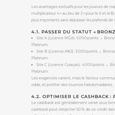
Les avantages exclusifs pour les joueurs de cr
multiplicateur 4 × au lieu de 3 × pour le 6 et le
plus importants sans dépasser les plafonds de l
4.1. PASSER DU STATUT « BRONZ
Site A (Licence MGA) : 5 000 points → Bronz
Platinum.
Site B (Licence ANJ) : 3 000 points → Bronz
Platinum.
Site C (Licence Curaçao) : 4 000 points → Br
Platinum.
Les exigences varient, mais le facteur commun 
odds, et profiter des tournois hebdomadaires.
4.2. OPTIMISER LE CASHBACK :
Le cashback est généralement versé sous forme
cashback peut réinjecter 50 % de ce crédit dan