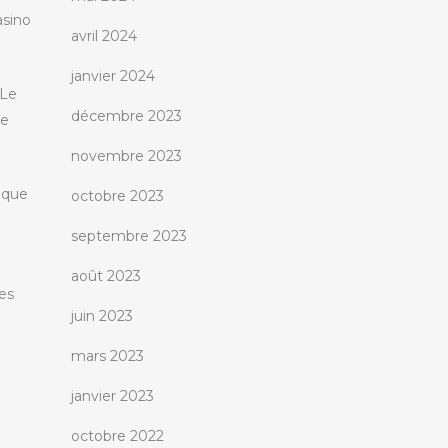
asino
avril 2024
janvier 2024
 Le
décembre 2023
ne
novembre 2023
s que
octobre 2023
septembre 2023
août 2023
les
juin 2023
mars 2023
janvier 2023
octobre 2022