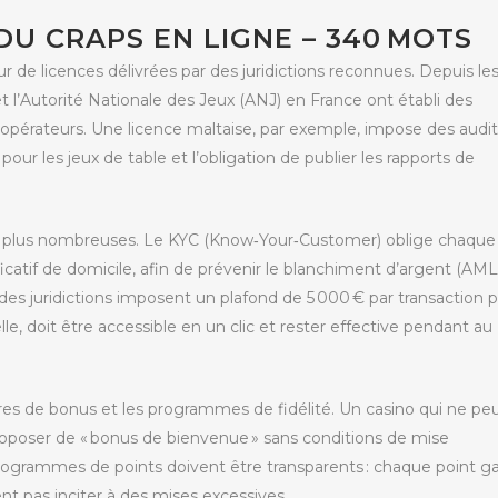
 DU CRAPS EN LIGNE – 340 MOTS
r de licences délivrées par des juridictions reconnues. Depuis le
t l’Autorité Nationale des Jeux (ANJ) en France ont établi des
 opérateurs. Une licence maltaise, par exemple, impose des audit
ur les jeux de table et l’obligation de publier les rapports de
ui plus nombreuses. Le KYC (Know‑Your‑Customer) oblige chaque
ificatif de domicile, afin de prévenir le blanchiment d’argent (AML
 des juridictions imposent un plafond de 5 000 € par transaction 
lle, doit être accessible en un clic et rester effective pendant au
res de bonus et les programmes de fidélité. Un casino qui ne pe
proposer de « bonus de bienvenue » sans conditions de mise
 programmes de points doivent être transparents : chaque point 
nt pas inciter à des mises excessives.