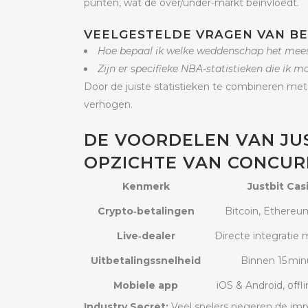
punten, wat de over/under-markt beïnvloedt.
VEELGESTELDE VRAGEN VAN 
Hoe bepaal ik welke weddenschap het mees
Zijn er specifieke NBA‑statistieken die ik m
Door de juiste statistieken te combineren met
verhogen.
DE VOORDELEN VAN JU
OPZICHTE VAN CONCU
Kenmerk
Justbit Cas
Crypto‑betalingen
Bitcoin, Ethere
Live‑dealer
Directe integratie 
Uitbetalingssnelheid
Binnen 15 mi
Mobiele app
iOS & Android, off
Industry Secret:
Veel spelers negeren de impa