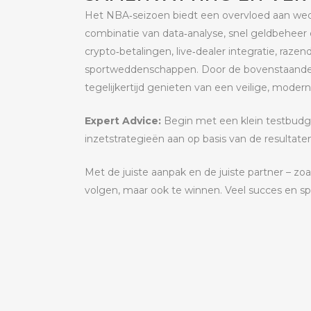
Het NBA‑seizoen biedt een overvloed aan we
combinatie van data‑analyse, snel geldbeheer 
crypto‑betalingen, live‑dealer integratie, raze
sportweddenschappen. Door de bovenstaande s
tegelijkertijd genieten van een veilige, mode
Expert Advice:
Begin met een klein testbudge
inzetstrategieën aan op basis van de resultate
Met de juiste aanpak en de juiste partner – zoa
volgen, maar ook te winnen. Veel succes en s