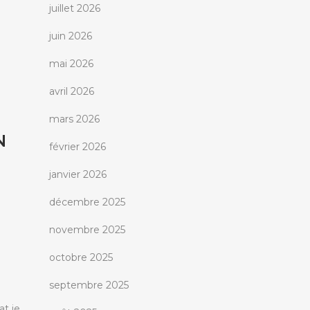
juillet 2026
juin 2026
mai 2026
avril 2026
mars 2026
N
février 2026
janvier 2026
décembre 2025
novembre 2025
octobre 2025
septembre 2025
at je