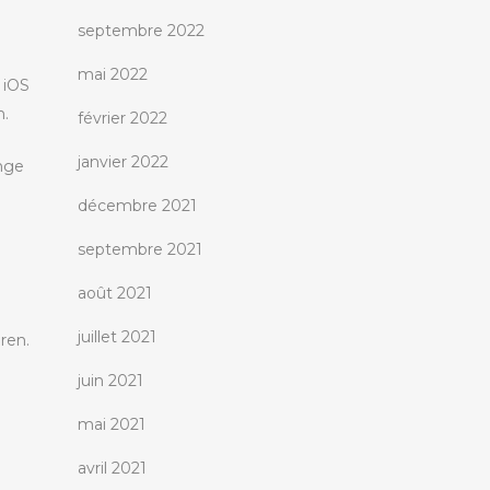
septembre 2022
mai 2022
 iOS
n.
février 2022
janvier 2022
inge
décembre 2021
septembre 2021
août 2021
juillet 2021
ren.
juin 2021
mai 2021
avril 2021